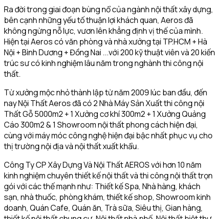
Ra đời trong giai đoạn bùng nổ của ngành nội thất xây dựng,
bên cạnh những yếu tố thuận lợi khách quan, Aeros đã
không ngừng nỗ lực, vươn lên khẳng định vị thế của mình.
Hiện tại Aeros có văn phòng và nhà xưởng tại TP.HCM + Hà
Nội + Bình Dương + Đồng Nai ...với 200 kỹ thuật viên và 20 kiến
trúc sư có kinh nghiệm lâu năm trong nghành thi công nội
thất.
Từ xưởng mộc nhỏ thành lập từ năm 2009 lúc ban đầu, đến
nay Nội Thất Aeros đã có 2 Nhà Máy Sản Xuất thi công nội
Thất Gỗ 5000m2 + 1 Xưởng cơ khí 300m2 + 1 Xưởng Quảng
Cáo 300m2 & 1 Showroom nội thất phong cách hiện đại,
cùng với máy móc công nghệ hiện đại bậc nhất phục vụ cho
thị trường nội địa và nội thất xuất khẩu.
Công Ty CP Xây Dựng Và Nội Thất AEROS với hơn 10 năm
kinh nghiệm chuyên thiết kế nội thất và thi công nội thất trọn
gói với các thế mạnh như: Thiết kế Spa, Nhà hàng, khách
sạn, nhà thuốc, phòng khám, thiết kế shop, Showroom kinh
doanh, Quán Cafe, Quán ăn, Trà sữa, Siêu thị, Gian hàng,
thiết kế nội thất chung cư, Nội thất nhà phố, Nội thất biệt thự,