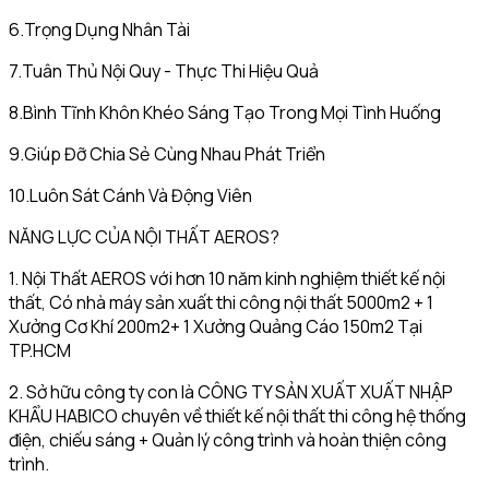
6.Trọng Dụng Nhân Tài
7.Tuân Thủ Nội Quy - Thực Thi Hiệu Quả
8.Bình Tĩnh Khôn Khéo Sáng Tạo Trong Mọi Tình Huống
9.Giúp Đỡ Chia Sẻ Cùng Nhau Phát Triển
10.Luôn Sát Cánh Và Động Viên
NĂNG LỰC CỦA NỘI THẤT AEROS?
1. Nội Thất AEROS với hơn 10 năm kinh nghiệm thiết kế nội
thất, Có nhà máy sản xuất thi công nội thất 5000m2 + 1
Xưởng Cơ Khí 200m2+ 1 Xưởng Quảng Cáo 150m2 Tại
TP.HCM
2. Sở hữu công ty con là CÔNG TY SẢN XUẤT XUẤT NHẬP
KHẨU HABICO chuyên về thiết kế nội thất thi công hệ thống
điện, chiếu sáng + Quản lý công trình và hoàn thiện công
trình.