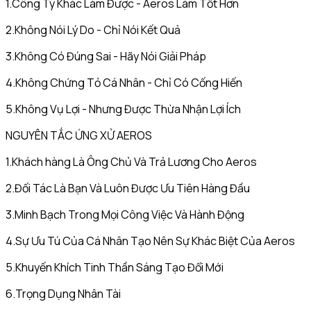
1.Công Ty Khác Làm Được - Aeros Làm Tốt Hơn
2.Không Nói Lý Do - Chỉ Nói Kết Quả
3.Không Có Đúng Sai - Hãy Nói Giải Pháp
4.Không Chứng Tỏ Cá Nhân - Chỉ Có Cống Hiến
5.Không Vụ Lợi - Nhưng Được Thừa Nhận Lợi Ích
NGUYÊN TẮC ỨNG XỬ AEROS
1.Khách hàng Là Ông Chủ Và Trả Lương Cho Aeros
2.Đối Tác Là Bạn Và Luôn Được Ưu Tiên Hàng Đầu
3.Minh Bạch Trong Mọi Công Việc Và Hành Động
4.Sự Ưu Tú Của Cá Nhân Tạo Nên Sự Khác Biệt Của Aeros
5.Khuyến Khích Tinh Thần Sáng Tạo Đổi Mới
6.Trọng Dụng Nhân Tài