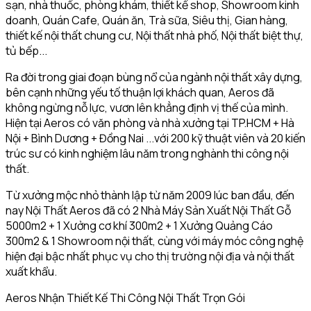
sạn, nhà thuốc, phòng khám, thiết kế shop, Showroom kinh
doanh, Quán Cafe, Quán ăn, Trà sữa, Siêu thị, Gian hàng,
thiết kế nội thất chung cư, Nội thất nhà phố, Nội thất biệt thự,
tủ bếp...
Ra đời trong giai đoạn bùng nổ của ngành nội thất xây dựng,
bên cạnh những yếu tố thuận lợi khách quan, Aeros đã
không ngừng nỗ lực, vươn lên khẳng định vị thế của mình.
Hiện tại Aeros có văn phòng và nhà xưởng tại TP.HCM + Hà
Nội + Bình Dương + Đồng Nai ...với 200 kỹ thuật viên và 20 kiến
trúc sư có kinh nghiệm lâu năm trong nghành thi công nội
thất.
Từ xưởng mộc nhỏ thành lập từ năm 2009 lúc ban đầu, đến
nay Nội Thất Aeros đã có 2 Nhà Máy Sản Xuất Nội Thất Gỗ
5000m2 + 1 Xưởng cơ khí 300m2 + 1 Xưởng Quảng Cáo
300m2 & 1 Showroom nội thất, cùng với máy móc công nghệ
hiện đại bậc nhất phục vụ cho thị trường nội địa và nội thất
xuất khẩu.
Aeros Nhận Thiết Kế Thi Công Nội Thất Trọn Gói