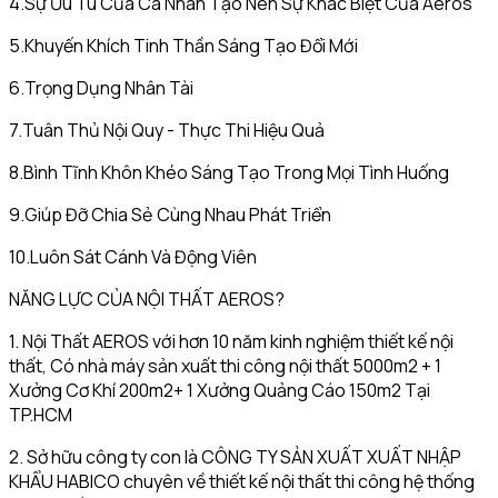
4.Sự Ưu Tú Của Cá Nhân Tạo Nên Sự Khác Biệt Của Aeros
5.Khuyến Khích Tinh Thần Sáng Tạo Đổi Mới
6.Trọng Dụng Nhân Tài
7.Tuân Thủ Nội Quy - Thực Thi Hiệu Quả
8.Bình Tĩnh Khôn Khéo Sáng Tạo Trong Mọi Tình Huống
9.Giúp Đỡ Chia Sẻ Cùng Nhau Phát Triển
10.Luôn Sát Cánh Và Động Viên
NĂNG LỰC CỦA NỘI THẤT AEROS?
1. Nội Thất AEROS với hơn 10 năm kinh nghiệm thiết kế nội
thất, Có nhà máy sản xuất thi công nội thất 5000m2 + 1
Xưởng Cơ Khí 200m2+ 1 Xưởng Quảng Cáo 150m2 Tại
TP.HCM
2. Sở hữu công ty con là CÔNG TY SẢN XUẤT XUẤT NHẬP
KHẨU HABICO chuyên về thiết kế nội thất thi công hệ thống