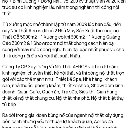
Nội + Bình Dương + Đồng Nai ...với 200 kỹ thuật viên và 20 kiến
trúc sư có kinh nghiệm lâu năm trong nghành thi công nội
thất.
Từ xưởng mộc nhỏ thành lập từ năm 2009 lúc ban đầu, đến
nay Nội Thất Aeros đã có 2 Nhà Máy Sản Xuất thi công nội
Thất Gỗ 5000m2 + 1 Xưởng cơ khí 300m2 + 1 Xưởng Quảng
Cáo 300m2 & 1 Showroom nội thất phong cách hiện đại,
cùng với máy móc công nghệ hiện đại bậc nhất phục vụ cho
thị trường nội địa và nội thất xuất khẩu.
Công Ty CP Xây Dựng Và Nội Thất AEROS với hơn 10 năm
kinh nghiệm chuyên thiết kế nội thất và thi công nội thất trọn
gói với các thế mạnh như: Thiết kế Spa, Nhà hàng, khách
sạn, nhà thuốc, phòng khám, thiết kế shop, Showroom kinh
doanh, Quán Cafe, Quán ăn, Trà sữa, Siêu thị, Gian hàng,
thiết kế nội thất chung cư, Nội thất nhà phố, Nội thất biệt thự,
tủ bếp...
Ra đời trong giai đoạn bùng nổ của ngành nội thất xây dựng,
bên cạnh những yếu tố thuận lợi khách quan, Aeros đã
không ngừng nỗ lực, vươn lên khẳng định vị thế của mình.