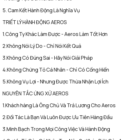
5. Cam Kết Hành Động Là Nghĩa Vụ
TRIẾT LÝ HÀNH ĐỘNG AEROS
1.Công Ty Khác Làm Được - Aeros Làm Tốt Hơn
2.Không Nói Lý Do - Chỉ Nói Kết Quả
3.Không Có Đúng Sai - Hãy Nói Giải Pháp
4.Không Chứng Tỏ Cá Nhân - Chỉ Có Cống Hiến
5.Không Vụ Lợi - Nhưng Được Thừa Nhận Lợi Ích
NGUYÊN TẮC ỨNG XỬ AEROS
1.Khách hàng Là Ông Chủ Và Trả Lương Cho Aeros
2.Đối Tác Là Bạn Và Luôn Được Ưu Tiên Hàng Đầu
3.Minh Bạch Trong Mọi Công Việc Và Hành Động