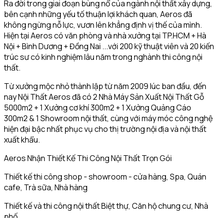
Ra đời trong giai đoạn bùng nổ của ngành nội thất xây dựng,
bên cạnh những yếu tố thuận lợi khách quan, Aeros đã
không ngừng nỗ lực, vươn lên khẳng định vị thế của mình.
Hiện tại Aeros có văn phòng và nhà xưởng tại TP.HCM + Hà
Nội + Bình Dương + Đồng Nai ...với 200 kỹ thuật viên và 20 kiến
trúc sư có kinh nghiệm lâu năm trong nghành thi công nội
thất.
Từ xưởng mộc nhỏ thành lập từ năm 2009 lúc ban đầu, đến
nay Nội Thất Aeros đã có 2 Nhà Máy Sản Xuất Nội Thất Gỗ
5000m2 + 1 Xưởng cơ khí 300m2 + 1 Xưởng Quảng Cáo
300m2 & 1 Showroom nội thất, cùng với máy móc công nghệ
hiện đại bậc nhất phục vụ cho thị trường nội địa và nội thất
xuất khẩu.
Aeros Nhận Thiết Kế Thi Công Nội Thất Trọn Gói
Thiết kế thi công shop - showroom - cửa hàng, Spa, Quán
cafe, Trà sữa, Nhà hàng
Thiết kế và thi công nội thất Biệt thự, Căn hộ chung cư, Nhà
phố