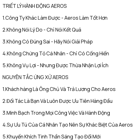
TRIẾT LÝ HÀNH ĐỘNG AEROS
1.Công Ty Khác Làm Được - Aeros Làm Tốt Hơn
2.Không Nói Lý Do - Chỉ Nói Kết Quả
3.Không Có Đúng Sai - Hãy Nói Giải Pháp
4.Không Chứng Tỏ Cá Nhân - Chỉ Có Cống Hiến
5.Không Vụ Lợi - Nhưng Được Thừa Nhận Lợi Ích
NGUYÊN TẮC ỨNG XỬ AEROS
1.Khách hàng Là Ông Chủ Và Trả Lương Cho Aeros
2.Đối Tác Là Bạn Và Luôn Được Ưu Tiên Hàng Đầu
3.Minh Bạch Trong Mọi Công Việc Và Hành Động
4.Sự Ưu Tú Của Cá Nhân Tạo Nên Sự Khác Biệt Của Aeros
5.Khuyến Khích Tinh Thần Sáng Tạo Đổi Mới