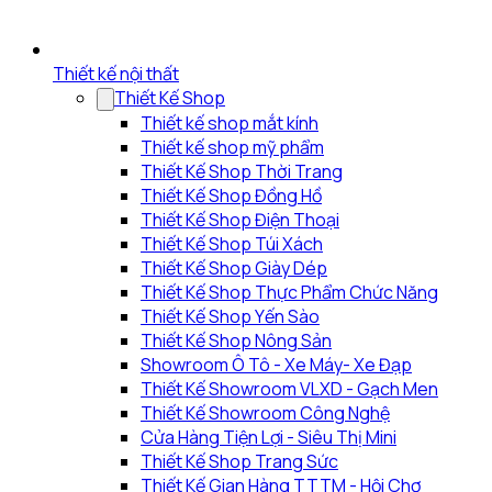
Thiết kế nội thất
Thiết Kế Shop
Thiết kế shop mắt kính
Thiết kế shop mỹ phẩm
Thiết Kế Shop Thời Trang
Thiết Kế Shop Đồng Hồ
Thiết Kế Shop Điện Thoại
Thiết Kế Shop Túi Xách
Thiết Kế Shop Giày Dép
Thiết Kế Shop Thực Phẩm Chức Năng
Thiết Kế Shop Yến Sào
Thiết Kế Shop Nông Sản
Showroom Ô Tô - Xe Máy- Xe Đạp
Thiết Kế Showroom VLXD - Gạch Men
Thiết Kế Showroom Công Nghệ
Cửa Hàng Tiện Lợi - Siêu Thị Mini
Thiết Kế Shop Trang Sức
Thiết Kế Gian Hàng TTTM - Hội Chợ