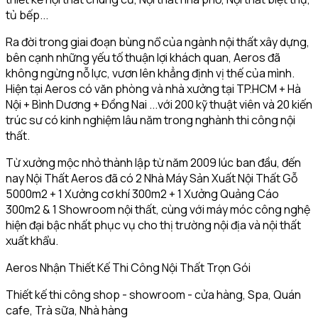
tủ bếp...
Ra đời trong giai đoạn bùng nổ của ngành nội thất xây dựng,
bên cạnh những yếu tố thuận lợi khách quan, Aeros đã
không ngừng nỗ lực, vươn lên khẳng định vị thế của mình.
Hiện tại Aeros có văn phòng và nhà xưởng tại TP.HCM + Hà
Nội + Bình Dương + Đồng Nai ...với 200 kỹ thuật viên và 20 kiến
trúc sư có kinh nghiệm lâu năm trong nghành thi công nội
thất.
Từ xưởng mộc nhỏ thành lập từ năm 2009 lúc ban đầu, đến
nay Nội Thất Aeros đã có 2 Nhà Máy Sản Xuất Nội Thất Gỗ
5000m2 + 1 Xưởng cơ khí 300m2 + 1 Xưởng Quảng Cáo
300m2 & 1 Showroom nội thất, cùng với máy móc công nghệ
hiện đại bậc nhất phục vụ cho thị trường nội địa và nội thất
xuất khẩu.
Aeros Nhận Thiết Kế Thi Công Nội Thất Trọn Gói
Thiết kế thi công shop - showroom - cửa hàng, Spa, Quán
cafe, Trà sữa, Nhà hàng