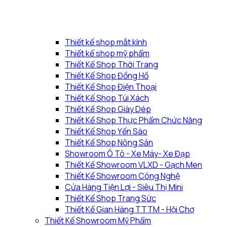
Thiết kế shop mắt kính
Thiết kế shop mỹ phẩm
Thiết Kế Shop Thời Trang
Thiết Kế Shop Đồng Hồ
Thiết Kế Shop Điện Thoại
Thiết Kế Shop Túi Xách
Thiết Kế Shop Giày Dép
Thiết Kế Shop Thực Phẩm Chức Năng
Thiết Kế Shop Yến Sào
Thiết Kế Shop Nông Sản
Showroom Ô Tô - Xe Máy- Xe Đạp
Thiết Kế Showroom VLXD - Gạch Men
Thiết Kế Showroom Công Nghệ
Cửa Hàng Tiện Lợi - Siêu Thị Mini
Thiết Kế Shop Trang Sức
Thiết Kế Gian Hàng TTTM - Hội Chợ
Thiết Kế Showroom Mỹ Phẩm