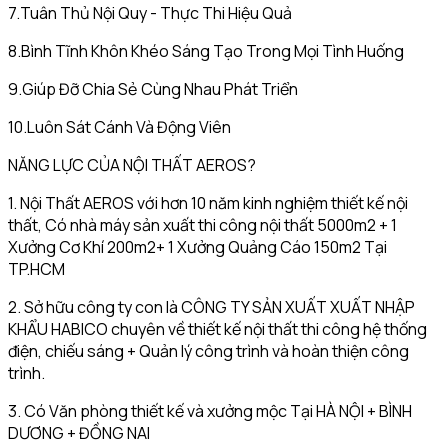
7.Tuân Thủ Nội Quy - Thực Thi Hiệu Quả
8.Bình Tĩnh Khôn Khéo Sáng Tạo Trong Mọi Tình Huống
9.Giúp Đỡ Chia Sẻ Cùng Nhau Phát Triển
10.Luôn Sát Cánh Và Động Viên
NĂNG LỰC CỦA NỘI THẤT AEROS?
1. Nội Thất AEROS với hơn 10 năm kinh nghiệm thiết kế nội
thất, Có nhà máy sản xuất thi công nội thất 5000m2 + 1
Xưởng Cơ Khí 200m2+ 1 Xưởng Quảng Cáo 150m2 Tại
TP.HCM
2. Sở hữu công ty con là CÔNG TY SẢN XUẤT XUẤT NHẬP
KHẨU HABICO chuyên về thiết kế nội thất thi công hệ thống
điện, chiếu sáng + Quản lý công trình và hoàn thiện công
trình.
3. Có Văn phòng thiết kế và xưởng mộc Tại HÀ NỘI + BÌNH
DƯƠNG + ĐỒNG NAI