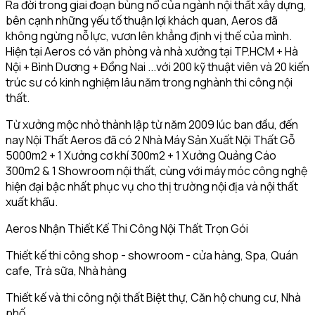
Ra đời trong giai đoạn bùng nổ của ngành nội thất xây dựng,
bên cạnh những yếu tố thuận lợi khách quan, Aeros đã
không ngừng nỗ lực, vươn lên khẳng định vị thế của mình.
Hiện tại Aeros có văn phòng và nhà xưởng tại TP.HCM + Hà
Nội + Bình Dương + Đồng Nai ...với 200 kỹ thuật viên và 20 kiến
trúc sư có kinh nghiệm lâu năm trong nghành thi công nội
thất.
Từ xưởng mộc nhỏ thành lập từ năm 2009 lúc ban đầu, đến
nay Nội Thất Aeros đã có 2 Nhà Máy Sản Xuất Nội Thất Gỗ
5000m2 + 1 Xưởng cơ khí 300m2 + 1 Xưởng Quảng Cáo
300m2 & 1 Showroom nội thất, cùng với máy móc công nghệ
hiện đại bậc nhất phục vụ cho thị trường nội địa và nội thất
xuất khẩu.
Aeros Nhận Thiết Kế Thi Công Nội Thất Trọn Gói
Thiết kế thi công shop - showroom - cửa hàng, Spa, Quán
cafe, Trà sữa, Nhà hàng
Thiết kế và thi công nội thất Biệt thự, Căn hộ chung cư, Nhà
phố