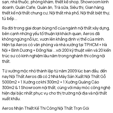
sạn, nhà thuốc, phòng khám, thiết kế shop, Showroom kinh
doanh, Quán Cafe, Quán ăn, Trà sữa, Siêu thị, Gian hàng,
thiết kế nội thất chung cư, Nội thất nhà phố, Nội thất biệt thự,
tủ bếp...
Ra đời trong giai đoạn bùng nổ của ngành nội thất xây dựng,
bên cạnh những yếu tố thuận lợi khách quan, Aeros đã
không ngừng nỗ lực, vươn lên khẳng định vị thế của mình.
Hiện tại Aeros có văn phòng và nhà xưởng tại TP.HCM + Hà
Nội + Bình Dương + Đồng Nai ...với 200 kỹ thuật viên và 20 kiến
trúc sư có kinh nghiệm lâu năm trong nghành thi công nội
thất.
Từ xưởng mộc nhỏ thành lập từ năm 2009 lúc ban đầu, đến
nay Nội Thất Aeros đã có 2 Nhà Máy Sản Xuất Nội Thất Gỗ
5000m2 + 1 Xưởng cơ khí 300m2 + 1 Xưởng Quảng Cáo
300m2 & 1 Showroom nội thất, cùng với máy móc công nghệ
hiện đại bậc nhất phục vụ cho thị trường nội địa và nội thất
xuất khẩu.
Aeros Nhận Thiết Kế Thi Công Nội Thất Trọn Gói