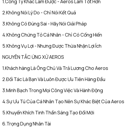
1.Công Ty Khác Làm Được - Aeros Làm Tốt Hơn
2.Không Nói Lý Do - Chỉ Nói Kết Quả
3.Không Có Đúng Sai - Hãy Nói Giải Pháp
4.Không Chứng Tỏ Cá Nhân - Chỉ Có Cống Hiến
5.Không Vụ Lợi - Nhưng Được Thừa Nhận Lợi Ích
NGUYÊN TẮC ỨNG XỬ AEROS
1.Khách hàng Là Ông Chủ Và Trả Lương Cho Aeros
2.Đối Tác Là Bạn Và Luôn Được Ưu Tiên Hàng Đầu
3.Minh Bạch Trong Mọi Công Việc Và Hành Động
4.Sự Ưu Tú Của Cá Nhân Tạo Nên Sự Khác Biệt Của Aeros
5.Khuyến Khích Tinh Thần Sáng Tạo Đổi Mới
6.Trọng Dụng Nhân Tài