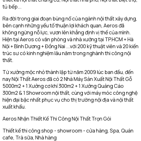
tủ bếp...
Ra đời trong giai đoạn bùng nổ của ngành nội thất xây dựng,
bên cạnh những yếu tố thuận lợi khách quan, Aeros đã
không ngừng nỗ lực, vươn lên khẳng định vị thế của mình.
Hiện tại Aeros có văn phòng và nhà xưởng tại TP.HCM + Hà
Nội + Bình Dương + Đồng Nai ...với 200 kỹ thuật viên và 20 kiến
trúc sư có kinh nghiệm lâu năm trong nghành thi công nội
thất.
Từ xưởng mộc nhỏ thành lập từ năm 2009 lúc ban đầu, đến
nay Nội Thất Aeros đã có 2 Nhà Máy Sản Xuất Nội Thất Gỗ
5000m2 + 1 Xưởng cơ khí 300m2 + 1 Xưởng Quảng Cáo
300m2 & 1 Showroom nội thất, cùng với máy móc công nghệ
hiện đại bậc nhất phục vụ cho thị trường nội địa và nội thất
xuất khẩu.
Aeros Nhận Thiết Kế Thi Công Nội Thất Trọn Gói
Thiết kế thi công shop - showroom - cửa hàng, Spa, Quán
cafe, Trà sữa, Nhà hàng