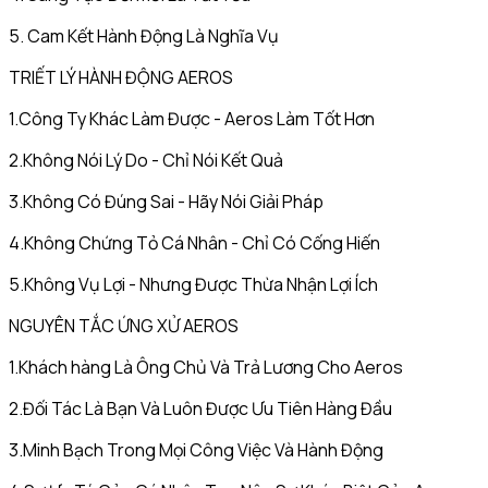
5. Cam Kết Hành Động Là Nghĩa Vụ
TRIẾT LÝ HÀNH ĐỘNG AEROS
1.Công Ty Khác Làm Được - Aeros Làm Tốt Hơn
2.Không Nói Lý Do - Chỉ Nói Kết Quả
3.Không Có Đúng Sai - Hãy Nói Giải Pháp
4.Không Chứng Tỏ Cá Nhân - Chỉ Có Cống Hiến
5.Không Vụ Lợi - Nhưng Được Thừa Nhận Lợi Ích
NGUYÊN TẮC ỨNG XỬ AEROS
1.Khách hàng Là Ông Chủ Và Trả Lương Cho Aeros
2.Đối Tác Là Bạn Và Luôn Được Ưu Tiên Hàng Đầu
3.Minh Bạch Trong Mọi Công Việc Và Hành Động