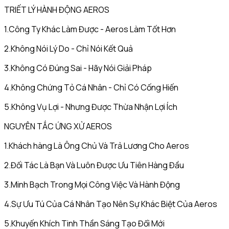
TRIẾT LÝ HÀNH ĐỘNG AEROS
1.Công Ty Khác Làm Được - Aeros Làm Tốt Hơn
2.Không Nói Lý Do - Chỉ Nói Kết Quả
3.Không Có Đúng Sai - Hãy Nói Giải Pháp
4.Không Chứng Tỏ Cá Nhân - Chỉ Có Cống Hiến
5.Không Vụ Lợi - Nhưng Được Thừa Nhận Lợi Ích
NGUYÊN TẮC ỨNG XỬ AEROS
1.Khách hàng Là Ông Chủ Và Trả Lương Cho Aeros
2.Đối Tác Là Bạn Và Luôn Được Ưu Tiên Hàng Đầu
3.Minh Bạch Trong Mọi Công Việc Và Hành Động
4.Sự Ưu Tú Của Cá Nhân Tạo Nên Sự Khác Biệt Của Aeros
5.Khuyến Khích Tinh Thần Sáng Tạo Đổi Mới