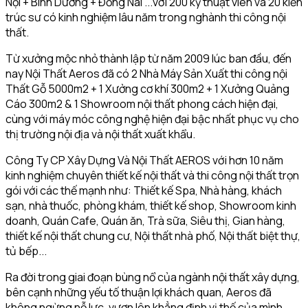
Nội + Bình Dương + Đồng Nai ...với 200 kỹ thuật viên và 20 kiến
trúc sư có kinh nghiệm lâu năm trong nghành thi công nội
thất.
Từ xưởng mộc nhỏ thành lập từ năm 2009 lúc ban đầu, đến
nay Nội Thất Aeros đã có 2 Nhà Máy Sản Xuất thi công nội
Thất Gỗ 5000m2 + 1 Xưởng cơ khí 300m2 + 1 Xưởng Quảng
Cáo 300m2 & 1 Showroom nội thất phong cách hiện đại,
cùng với máy móc công nghệ hiện đại bậc nhất phục vụ cho
thị trường nội địa và nội thất xuất khẩu.
Công Ty CP Xây Dựng Và Nội Thất AEROS với hơn 10 năm
kinh nghiệm chuyên thiết kế nội thất và thi công nội thất trọn
gói với các thế mạnh như: Thiết kế Spa, Nhà hàng, khách
sạn, nhà thuốc, phòng khám, thiết kế shop, Showroom kinh
doanh, Quán Cafe, Quán ăn, Trà sữa, Siêu thị, Gian hàng,
thiết kế nội thất chung cư, Nội thất nhà phố, Nội thất biệt thự,
tủ bếp...
Ra đời trong giai đoạn bùng nổ của ngành nội thất xây dựng,
bên cạnh những yếu tố thuận lợi khách quan, Aeros đã
không ngừng nỗ lực, vươn lên khẳng định vị thế của mình.