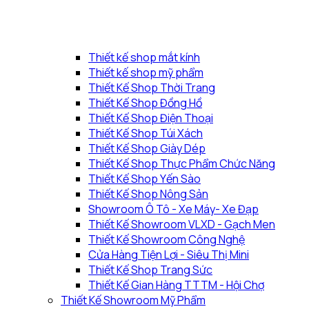
Thiết kế shop mắt kính
Thiết kế shop mỹ phẩm
Thiết Kế Shop Thời Trang
Thiết Kế Shop Đồng Hồ
Thiết Kế Shop Điện Thoại
Thiết Kế Shop Túi Xách
Thiết Kế Shop Giày Dép
Thiết Kế Shop Thực Phẩm Chức Năng
Thiết Kế Shop Yến Sào
Thiết Kế Shop Nông Sản
Showroom Ô Tô - Xe Máy- Xe Đạp
Thiết Kế Showroom VLXD - Gạch Men
Thiết Kế Showroom Công Nghệ
Cửa Hàng Tiện Lợi - Siêu Thị Mini
Thiết Kế Shop Trang Sức
Thiết Kế Gian Hàng TTTM - Hội Chợ
Thiết Kế Showroom Mỹ Phẩm