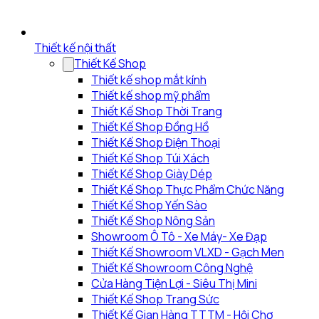
Thiết kế nội thất
Thiết Kế Shop
Thiết kế shop mắt kính
Thiết kế shop mỹ phẩm
Thiết Kế Shop Thời Trang
Thiết Kế Shop Đồng Hồ
Thiết Kế Shop Điện Thoại
Thiết Kế Shop Túi Xách
Thiết Kế Shop Giày Dép
Thiết Kế Shop Thực Phẩm Chức Năng
Thiết Kế Shop Yến Sào
Thiết Kế Shop Nông Sản
Showroom Ô Tô - Xe Máy- Xe Đạp
Thiết Kế Showroom VLXD - Gạch Men
Thiết Kế Showroom Công Nghệ
Cửa Hàng Tiện Lợi - Siêu Thị Mini
Thiết Kế Shop Trang Sức
Thiết Kế Gian Hàng TTTM - Hội Chợ