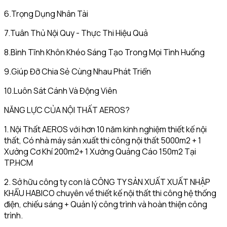
6.Trọng Dụng Nhân Tài
7.Tuân Thủ Nội Quy - Thực Thi Hiệu Quả
8.Bình Tĩnh Khôn Khéo Sáng Tạo Trong Mọi Tình Huống
9.Giúp Đỡ Chia Sẻ Cùng Nhau Phát Triển
10.Luôn Sát Cánh Và Động Viên
NĂNG LỰC CỦA NỘI THẤT AEROS?
1. Nội Thất AEROS với hơn 10 năm kinh nghiệm thiết kế nội
thất, Có nhà máy sản xuất thi công nội thất 5000m2 + 1
Xưởng Cơ Khí 200m2+ 1 Xưởng Quảng Cáo 150m2 Tại
TP.HCM
2. Sở hữu công ty con là CÔNG TY SẢN XUẤT XUẤT NHẬP
KHẨU HABICO chuyên về thiết kế nội thất thi công hệ thống
điện, chiếu sáng + Quản lý công trình và hoàn thiện công
trình.