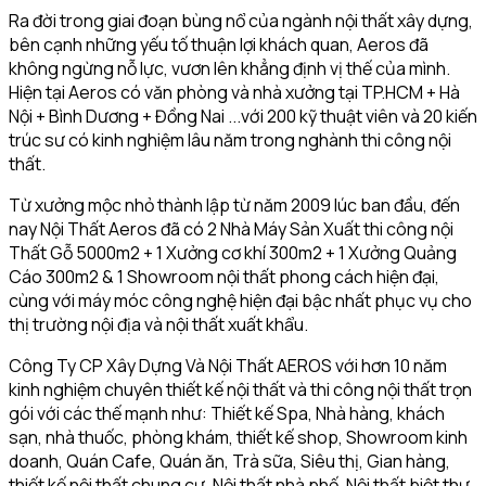
Ra đời trong giai đoạn bùng nổ của ngành nội thất xây dựng,
bên cạnh những yếu tố thuận lợi khách quan, Aeros đã
không ngừng nỗ lực, vươn lên khẳng định vị thế của mình.
Hiện tại Aeros có văn phòng và nhà xưởng tại TP.HCM + Hà
Nội + Bình Dương + Đồng Nai ...với 200 kỹ thuật viên và 20 kiến
trúc sư có kinh nghiệm lâu năm trong nghành thi công nội
thất.
Từ xưởng mộc nhỏ thành lập từ năm 2009 lúc ban đầu, đến
nay Nội Thất Aeros đã có 2 Nhà Máy Sản Xuất thi công nội
Thất Gỗ 5000m2 + 1 Xưởng cơ khí 300m2 + 1 Xưởng Quảng
Cáo 300m2 & 1 Showroom nội thất phong cách hiện đại,
cùng với máy móc công nghệ hiện đại bậc nhất phục vụ cho
thị trường nội địa và nội thất xuất khẩu.
Công Ty CP Xây Dựng Và Nội Thất AEROS với hơn 10 năm
kinh nghiệm chuyên thiết kế nội thất và thi công nội thất trọn
gói với các thế mạnh như: Thiết kế Spa, Nhà hàng, khách
sạn, nhà thuốc, phòng khám, thiết kế shop, Showroom kinh
doanh, Quán Cafe, Quán ăn, Trà sữa, Siêu thị, Gian hàng,
thiết kế nội thất chung cư, Nội thất nhà phố, Nội thất biệt thự,