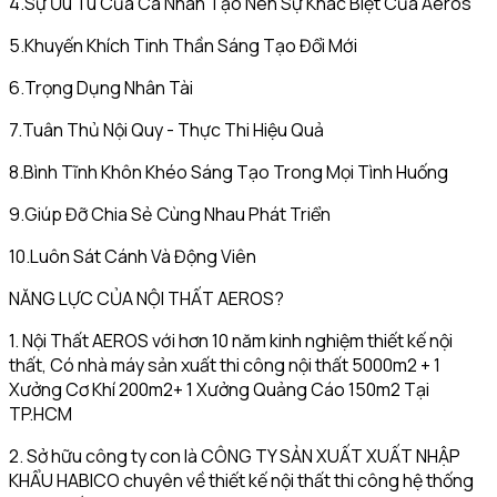
4.Sự Ưu Tú Của Cá Nhân Tạo Nên Sự Khác Biệt Của Aeros
5.Khuyến Khích Tinh Thần Sáng Tạo Đổi Mới
6.Trọng Dụng Nhân Tài
7.Tuân Thủ Nội Quy - Thực Thi Hiệu Quả
8.Bình Tĩnh Khôn Khéo Sáng Tạo Trong Mọi Tình Huống
9.Giúp Đỡ Chia Sẻ Cùng Nhau Phát Triển
10.Luôn Sát Cánh Và Động Viên
NĂNG LỰC CỦA NỘI THẤT AEROS?
1. Nội Thất AEROS với hơn 10 năm kinh nghiệm thiết kế nội
thất, Có nhà máy sản xuất thi công nội thất 5000m2 + 1
Xưởng Cơ Khí 200m2+ 1 Xưởng Quảng Cáo 150m2 Tại
TP.HCM
2. Sở hữu công ty con là CÔNG TY SẢN XUẤT XUẤT NHẬP
KHẨU HABICO chuyên về thiết kế nội thất thi công hệ thống