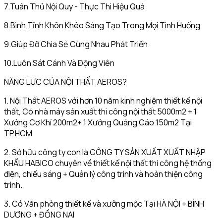
7.Tuân Thủ Nội Quy - Thực Thi Hiệu Quả
8.Bình Tĩnh Khôn Khéo Sáng Tạo Trong Mọi Tình Huống
9.Giúp Đỡ Chia Sẻ Cùng Nhau Phát Triển
10.Luôn Sát Cánh Và Động Viên
NĂNG LỰC CỦA NỘI THẤT AEROS?
1. Nội Thất AEROS với hơn 10 năm kinh nghiệm thiết kế nội
thất, Có nhà máy sản xuất thi công nội thất 5000m2 + 1
Xưởng Cơ Khí 200m2+ 1 Xưởng Quảng Cáo 150m2 Tại
TP.HCM
2. Sở hữu công ty con là CÔNG TY SẢN XUẤT XUẤT NHẬP
KHẨU HABICO chuyên về thiết kế nội thất thi công hệ thống
điện, chiếu sáng + Quản lý công trình và hoàn thiện công
trình.
3. Có Văn phòng thiết kế và xưởng mộc Tại HÀ NỘI + BÌNH
DƯƠNG + ĐỒNG NAI