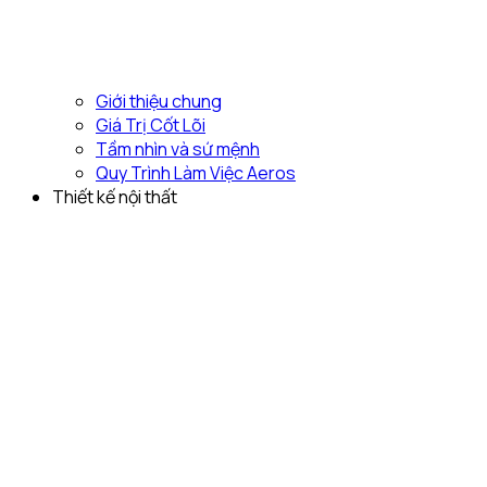
Giới thiệu chung
Giá Trị Cốt Lõi
Tầm nhìn và sứ mệnh
Quy Trình Làm Việc Aeros
Thiết kế nội thất