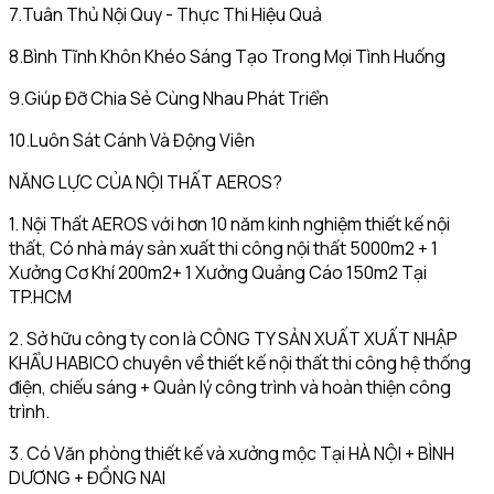
7.Tuân Thủ Nội Quy - Thực Thi Hiệu Quả
8.Bình Tĩnh Khôn Khéo Sáng Tạo Trong Mọi Tình Huống
9.Giúp Đỡ Chia Sẻ Cùng Nhau Phát Triển
10.Luôn Sát Cánh Và Động Viên
NĂNG LỰC CỦA NỘI THẤT AEROS?
1. Nội Thất AEROS với hơn 10 năm kinh nghiệm thiết kế nội
thất, Có nhà máy sản xuất thi công nội thất 5000m2 + 1
Xưởng Cơ Khí 200m2+ 1 Xưởng Quảng Cáo 150m2 Tại
TP.HCM
2. Sở hữu công ty con là CÔNG TY SẢN XUẤT XUẤT NHẬP
KHẨU HABICO chuyên về thiết kế nội thất thi công hệ thống
điện, chiếu sáng + Quản lý công trình và hoàn thiện công
trình.
3. Có Văn phòng thiết kế và xưởng mộc Tại HÀ NỘI + BÌNH
DƯƠNG + ĐỒNG NAI