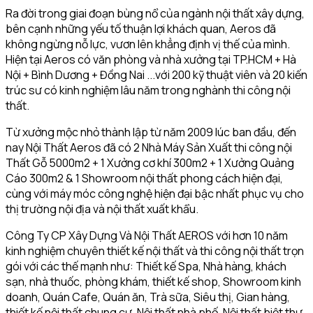
Ra đời trong giai đoạn bùng nổ của ngành nội thất xây dựng,
bên cạnh những yếu tố thuận lợi khách quan, Aeros đã
không ngừng nỗ lực, vươn lên khẳng định vị thế của mình.
Hiện tại Aeros có văn phòng và nhà xưởng tại TP.HCM + Hà
Nội + Bình Dương + Đồng Nai ...với 200 kỹ thuật viên và 20 kiến
trúc sư có kinh nghiệm lâu năm trong nghành thi công nội
thất.
Từ xưởng mộc nhỏ thành lập từ năm 2009 lúc ban đầu, đến
nay Nội Thất Aeros đã có 2 Nhà Máy Sản Xuất thi công nội
Thất Gỗ 5000m2 + 1 Xưởng cơ khí 300m2 + 1 Xưởng Quảng
Cáo 300m2 & 1 Showroom nội thất phong cách hiện đại,
cùng với máy móc công nghệ hiện đại bậc nhất phục vụ cho
thị trường nội địa và nội thất xuất khẩu.
Công Ty CP Xây Dựng Và Nội Thất AEROS với hơn 10 năm
kinh nghiệm chuyên thiết kế nội thất và thi công nội thất trọn
gói với các thế mạnh như: Thiết kế Spa, Nhà hàng, khách
sạn, nhà thuốc, phòng khám, thiết kế shop, Showroom kinh
doanh, Quán Cafe, Quán ăn, Trà sữa, Siêu thị, Gian hàng,
thiết kế nội thất chung cư, Nội thất nhà phố, Nội thất biệt thự,