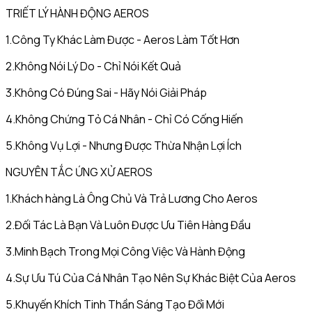
TRIẾT LÝ HÀNH ĐỘNG AEROS
1.Công Ty Khác Làm Được - Aeros Làm Tốt Hơn
2.Không Nói Lý Do - Chỉ Nói Kết Quả
3.Không Có Đúng Sai - Hãy Nói Giải Pháp
4.Không Chứng Tỏ Cá Nhân - Chỉ Có Cống Hiến
5.Không Vụ Lợi - Nhưng Được Thừa Nhận Lợi Ích
NGUYÊN TẮC ỨNG XỬ AEROS
1.Khách hàng Là Ông Chủ Và Trả Lương Cho Aeros
2.Đối Tác Là Bạn Và Luôn Được Ưu Tiên Hàng Đầu
3.Minh Bạch Trong Mọi Công Việc Và Hành Động
4.Sự Ưu Tú Của Cá Nhân Tạo Nên Sự Khác Biệt Của Aeros
5.Khuyến Khích Tinh Thần Sáng Tạo Đổi Mới