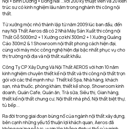
Nội + Bình Dương + Đồng Nai ...với 200 kỹ thuật viên và 20 kiến
trúc sư có kinh nghiệm lâu năm trong nghành thi công nội
thất.
Từ xưởng mộc nhỏ thành lập từ năm 2009 lúc ban đầu, đến
nay Nội Thất Aeros đã có 2 Nhà Máy Sản Xuất thi công nội
Thất Gỗ 5000m2 + 1 Xưởng cơ khí 300m2 + 1 Xưởng Quảng
Cáo 300m2 & 1 Showroom nội thất phong cách hiện đại,
cùng với máy móc công nghệ hiện đại bậc nhất phục vụ cho
thị trường nội địa và nội thất xuất khẩu.
Công Ty CP Xây Dựng Và Nội Thất AEROS với hơn 10 năm
kinh nghiệm chuyên thiết kế nội thất và thi công nội thất trọn
gói với các thế mạnh như: Thiết kế Spa, Nhà hàng, khách
sạn, nhà thuốc, phòng khám, thiết kế shop, Showroom kinh
doanh, Quán Cafe, Quán ăn, Trà sữa, Siêu thị, Gian hàng,
thiết kế nội thất chung cư, Nội thất nhà phố, Nội thất biệt thự,
tủ bếp...
Ra đời trong giai đoạn bùng nổ của ngành nội thất xây dựng,
bên cạnh những yếu tố thuận lợi khách quan, Aeros đã
không ngừng nỗ lực, vươn lên khẳng định vị thế của mình.