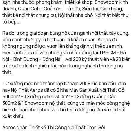
sạn, nhà thuốc, phòng khám, thiết kế shop, Showroom kinh
doanh, Quán Cafe, Quán ăn, Trà sữa, Siêu thị, Gian hàng,
thiết kế nội thất chung cư, Nội thất nhà phố, Nội thất biệt thự,
tủ bếp...
Ra đời trong giai đoạn bùng nổ của ngành nội thất xây dựng,
bên cạnh những yếu tố thuận lợi khách quan, Aeros đã
không ngừng nỗ lực, vươn lên khẳng định vị thế của mình.
Hiện tại Aeros có văn phòng và nhà xưởng tại TP.HCM + Hà
Nội + Bình Dương + Đồng Nai ...với 200 kỹ thuật viên và 20 kiến
trúc sư có kinh nghiệm lâu năm trong nghành thi công nội
thất.
Từ xưởng mộc nhỏ thành lập từ năm 2009 lúc ban đầu, đến
nay Nội Thất Aeros đã có 2 Nhà Máy Sản Xuất Nội Thất Gỗ
5000m2 + 1 Xưởng cơ khí 300m2 + 1 Xưởng Quảng Cáo
300m2 & 1 Showroom nội thất, cùng với máy móc công nghệ
hiện đại bậc nhất phục vụ cho thị trường nội địa và nội thất
xuất khẩu.
Aeros Nhận Thiết Kế Thi Công Nội Thất Trọn Gói