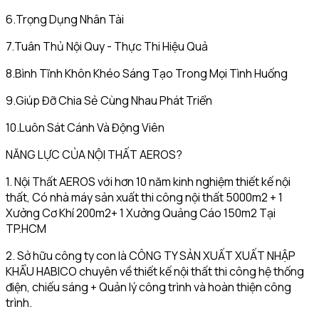
6.Trọng Dụng Nhân Tài
7.Tuân Thủ Nội Quy - Thực Thi Hiệu Quả
8.Bình Tĩnh Khôn Khéo Sáng Tạo Trong Mọi Tình Huống
9.Giúp Đỡ Chia Sẻ Cùng Nhau Phát Triển
10.Luôn Sát Cánh Và Động Viên
NĂNG LỰC CỦA NỘI THẤT AEROS?
1. Nội Thất AEROS với hơn 10 năm kinh nghiệm thiết kế nội
thất, Có nhà máy sản xuất thi công nội thất 5000m2 + 1
Xưởng Cơ Khí 200m2+ 1 Xưởng Quảng Cáo 150m2 Tại
TP.HCM
2. Sở hữu công ty con là CÔNG TY SẢN XUẤT XUẤT NHẬP
KHẨU HABICO chuyên về thiết kế nội thất thi công hệ thống
điện, chiếu sáng + Quản lý công trình và hoàn thiện công
trình.