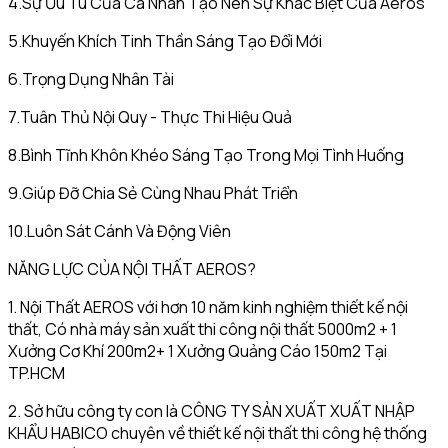
4.Sự Ưu Tú Của Cá Nhân Tạo Nên Sự Khác Biệt Của Aeros
5.Khuyến Khích Tinh Thần Sáng Tạo Đổi Mới
6.Trọng Dụng Nhân Tài
7.Tuân Thủ Nội Quy - Thực Thi Hiệu Quả
8.Bình Tĩnh Khôn Khéo Sáng Tạo Trong Mọi Tình Huống
9.Giúp Đỡ Chia Sẻ Cùng Nhau Phát Triển
10.Luôn Sát Cánh Và Động Viên
NĂNG LỰC CỦA NỘI THẤT AEROS?
1. Nội Thất AEROS với hơn 10 năm kinh nghiệm thiết kế nội
thất, Có nhà máy sản xuất thi công nội thất 5000m2 + 1
Xưởng Cơ Khí 200m2+ 1 Xưởng Quảng Cáo 150m2 Tại
TP.HCM
2. Sở hữu công ty con là CÔNG TY SẢN XUẤT XUẤT NHẬP
KHẨU HABICO chuyên về thiết kế nội thất thi công hệ thống