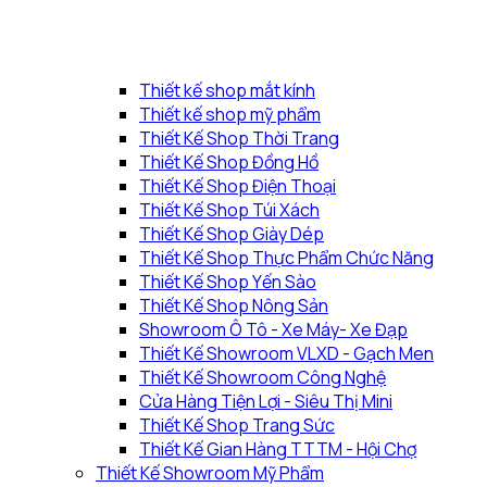
Thiết kế shop mắt kính
Thiết kế shop mỹ phẩm
Thiết Kế Shop Thời Trang
Thiết Kế Shop Đồng Hồ
Thiết Kế Shop Điện Thoại
Thiết Kế Shop Túi Xách
Thiết Kế Shop Giày Dép
Thiết Kế Shop Thực Phẩm Chức Năng
Thiết Kế Shop Yến Sào
Thiết Kế Shop Nông Sản
Showroom Ô Tô - Xe Máy- Xe Đạp
Thiết Kế Showroom VLXD - Gạch Men
Thiết Kế Showroom Công Nghệ
Cửa Hàng Tiện Lợi - Siêu Thị Mini
Thiết Kế Shop Trang Sức
Thiết Kế Gian Hàng TTTM - Hội Chợ
Thiết Kế Showroom Mỹ Phẩm