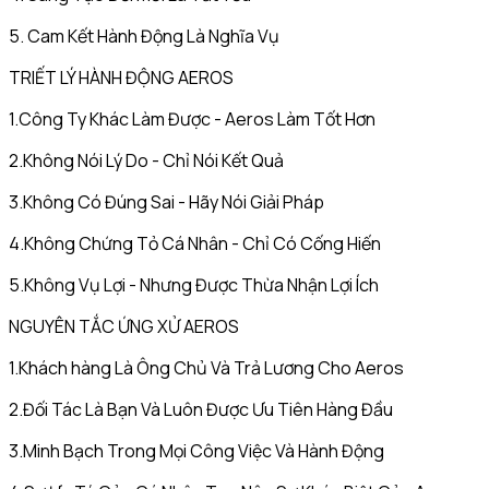
5. Cam Kết Hành Động Là Nghĩa Vụ
TRIẾT LÝ HÀNH ĐỘNG AEROS
1.Công Ty Khác Làm Được - Aeros Làm Tốt Hơn
2.Không Nói Lý Do - Chỉ Nói Kết Quả
3.Không Có Đúng Sai - Hãy Nói Giải Pháp
4.Không Chứng Tỏ Cá Nhân - Chỉ Có Cống Hiến
5.Không Vụ Lợi - Nhưng Được Thừa Nhận Lợi Ích
NGUYÊN TẮC ỨNG XỬ AEROS
1.Khách hàng Là Ông Chủ Và Trả Lương Cho Aeros
2.Đối Tác Là Bạn Và Luôn Được Ưu Tiên Hàng Đầu
3.Minh Bạch Trong Mọi Công Việc Và Hành Động