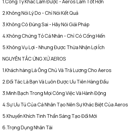
1.Công Ty Khác Làm Được - Aeros Làm Tốt Hơn
2.Không Nói Lý Do - Chỉ Nói Kết Quả
3.Không Có Đúng Sai - Hãy Nói Giải Pháp
4.Không Chứng Tỏ Cá Nhân - Chỉ Có Cống Hiến
5.Không Vụ Lợi - Nhưng Được Thừa Nhận Lợi Ích
NGUYÊN TẮC ỨNG XỬ AEROS
1.Khách hàng Là Ông Chủ Và Trả Lương Cho Aeros
2.Đối Tác Là Bạn Và Luôn Được Ưu Tiên Hàng Đầu
3.Minh Bạch Trong Mọi Công Việc Và Hành Động
4.Sự Ưu Tú Của Cá Nhân Tạo Nên Sự Khác Biệt Của Aeros
5.Khuyến Khích Tinh Thần Sáng Tạo Đổi Mới
6.Trọng Dụng Nhân Tài