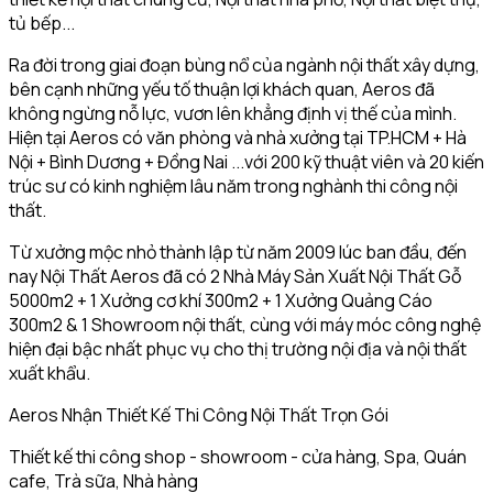
tủ bếp...
Ra đời trong giai đoạn bùng nổ của ngành nội thất xây dựng,
bên cạnh những yếu tố thuận lợi khách quan, Aeros đã
không ngừng nỗ lực, vươn lên khẳng định vị thế của mình.
Hiện tại Aeros có văn phòng và nhà xưởng tại TP.HCM + Hà
Nội + Bình Dương + Đồng Nai ...với 200 kỹ thuật viên và 20 kiến
trúc sư có kinh nghiệm lâu năm trong nghành thi công nội
thất.
Từ xưởng mộc nhỏ thành lập từ năm 2009 lúc ban đầu, đến
nay Nội Thất Aeros đã có 2 Nhà Máy Sản Xuất Nội Thất Gỗ
5000m2 + 1 Xưởng cơ khí 300m2 + 1 Xưởng Quảng Cáo
300m2 & 1 Showroom nội thất, cùng với máy móc công nghệ
hiện đại bậc nhất phục vụ cho thị trường nội địa và nội thất
xuất khẩu.
Aeros Nhận Thiết Kế Thi Công Nội Thất Trọn Gói
Thiết kế thi công shop - showroom - cửa hàng, Spa, Quán
cafe, Trà sữa, Nhà hàng