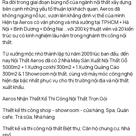
Ra đời trong giai đoạn bùng nổ của ngành nội thất xây dựng,
bên cạnh những yếu tố thuận lợi khách quan, Aeros đã
không ngừng nỗ lực, vươn lên khẳng định vị thế của mình.
Hiện tại Aeros có văn phòng và nhà xưởng tại TP.HCM + Hà
Nội + Bình Dương + Đồng Nai ...với 200 kỹ thuật viên và 20 kiến
trúc sư có kinh nghiệm lâu năm trong nghành thi công nội
thất.
Từ xưởng mộc nhỏ thành lập từ năm 2009 lúc ban đầu, đến
nay Nội Thất Aeros đã có 2 Nhà Máy Sản Xuất Nội Thất Gỗ
5000m2 + 1 Xưởng cơ khí 300m2 + 1 Xưởng Quảng Cáo
300m2 & 1 Showroom nội thất, cùng với máy móc công nghệ
hiện đại bậc nhất phục vụ cho thị trường nội địa và nội thất
xuất khẩu.
Aeros Nhận Thiết Kế Thi Công Nội Thất Trọn Gói
Thiết kế thi công shop - showroom - cửa hàng, Spa, Quán
cafe, Trà sữa, Nhà hàng
Thiết kế và thi công nội thất Biệt thự, Căn hộ chung cư, Nhà
phố