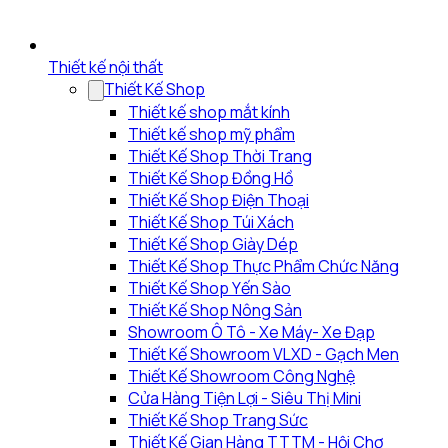
Thiết kế nội thất
Thiết Kế Shop
Thiết kế shop mắt kính
Thiết kế shop mỹ phẩm
Thiết Kế Shop Thời Trang
Thiết Kế Shop Đồng Hồ
Thiết Kế Shop Điện Thoại
Thiết Kế Shop Túi Xách
Thiết Kế Shop Giày Dép
Thiết Kế Shop Thực Phẩm Chức Năng
Thiết Kế Shop Yến Sào
Thiết Kế Shop Nông Sản
Showroom Ô Tô - Xe Máy- Xe Đạp
Thiết Kế Showroom VLXD - Gạch Men
Thiết Kế Showroom Công Nghệ
Cửa Hàng Tiện Lợi - Siêu Thị Mini
Thiết Kế Shop Trang Sức
Thiết Kế Gian Hàng TTTM - Hội Chợ