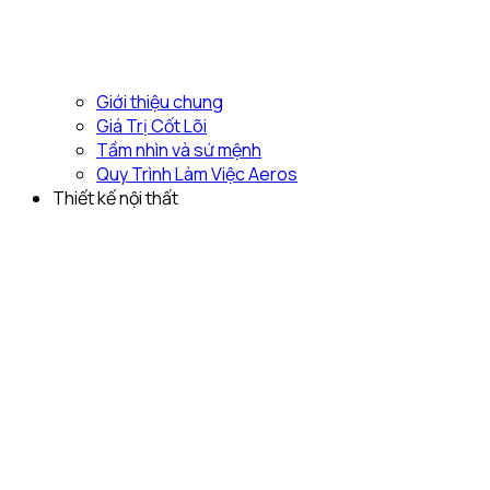
Giới thiệu chung
Giá Trị Cốt Lõi
Tầm nhìn và sứ mệnh
Quy Trình Làm Việc Aeros
Thiết kế nội thất