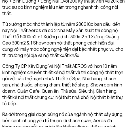
Nội + Bình Dương + Đồng Nai ...với 200 kỹ thuật viên và 20 kiến
trúc sư có kinh nghiệm lâu năm trong nghành thi công nội
thất.
Từ xưởng mộc nhỏ thành lập từ năm 2009 lúc ban đầu, đến
nay Nội Thất Aeros đã có 2 Nhà Máy Sản Xuất thi công nội
Thất Gỗ 5000m2 + 1 Xưởng cơ khí 300m2 + 1 Xưởng Quảng
Cáo 300m2 & 1 Showroom nội thất phong cách hiện đại,
cùng với máy móc công nghệ hiện đại bậc nhất phục vụ cho
thị trường nội địa và nội thất xuất khẩu.
Công Ty CP Xây Dựng Và Nội Thất AEROS với hơn 10 năm
kinh nghiệm chuyên thiết kế nội thất và thi công nội thất trọn
gói với các thế mạnh như: Thiết kế Spa, Nhà hàng, khách
sạn, nhà thuốc, phòng khám, thiết kế shop, Showroom kinh
doanh, Quán Cafe, Quán ăn, Trà sữa, Siêu thị, Gian hàng,
thiết kế nội thất chung cư, Nội thất nhà phố, Nội thất biệt thự,
tủ bếp...
Ra đời trong giai đoạn bùng nổ của ngành nội thất xây dựng,
bên cạnh những yếu tố thuận lợi khách quan, Aeros đã
không ngừng nỗ lực, vươn lên khẳng định vị thế của mình.