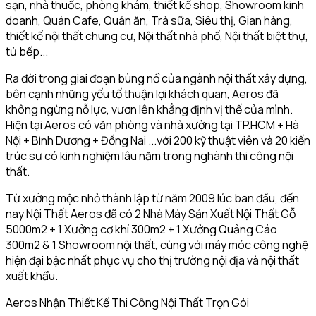
sạn, nhà thuốc, phòng khám, thiết kế shop, Showroom kinh
doanh, Quán Cafe, Quán ăn, Trà sữa, Siêu thị, Gian hàng,
thiết kế nội thất chung cư, Nội thất nhà phố, Nội thất biệt thự,
tủ bếp...
Ra đời trong giai đoạn bùng nổ của ngành nội thất xây dựng,
bên cạnh những yếu tố thuận lợi khách quan, Aeros đã
không ngừng nỗ lực, vươn lên khẳng định vị thế của mình.
Hiện tại Aeros có văn phòng và nhà xưởng tại TP.HCM + Hà
Nội + Bình Dương + Đồng Nai ...với 200 kỹ thuật viên và 20 kiến
trúc sư có kinh nghiệm lâu năm trong nghành thi công nội
thất.
Từ xưởng mộc nhỏ thành lập từ năm 2009 lúc ban đầu, đến
nay Nội Thất Aeros đã có 2 Nhà Máy Sản Xuất Nội Thất Gỗ
5000m2 + 1 Xưởng cơ khí 300m2 + 1 Xưởng Quảng Cáo
300m2 & 1 Showroom nội thất, cùng với máy móc công nghệ
hiện đại bậc nhất phục vụ cho thị trường nội địa và nội thất
xuất khẩu.
Aeros Nhận Thiết Kế Thi Công Nội Thất Trọn Gói