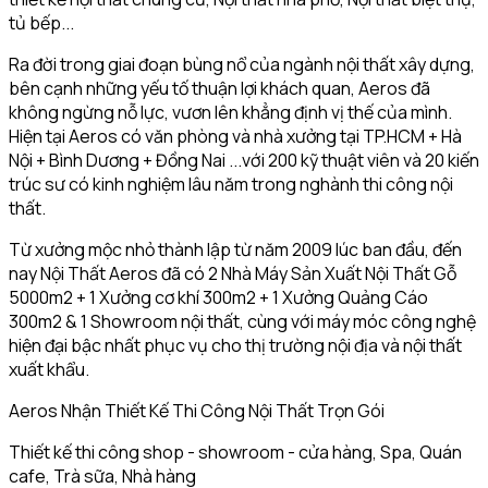
tủ bếp...
Ra đời trong giai đoạn bùng nổ của ngành nội thất xây dựng,
bên cạnh những yếu tố thuận lợi khách quan, Aeros đã
không ngừng nỗ lực, vươn lên khẳng định vị thế của mình.
Hiện tại Aeros có văn phòng và nhà xưởng tại TP.HCM + Hà
Nội + Bình Dương + Đồng Nai ...với 200 kỹ thuật viên và 20 kiến
trúc sư có kinh nghiệm lâu năm trong nghành thi công nội
thất.
Từ xưởng mộc nhỏ thành lập từ năm 2009 lúc ban đầu, đến
nay Nội Thất Aeros đã có 2 Nhà Máy Sản Xuất Nội Thất Gỗ
5000m2 + 1 Xưởng cơ khí 300m2 + 1 Xưởng Quảng Cáo
300m2 & 1 Showroom nội thất, cùng với máy móc công nghệ
hiện đại bậc nhất phục vụ cho thị trường nội địa và nội thất
xuất khẩu.
Aeros Nhận Thiết Kế Thi Công Nội Thất Trọn Gói
Thiết kế thi công shop - showroom - cửa hàng, Spa, Quán
cafe, Trà sữa, Nhà hàng