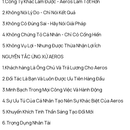
1.Công Ty Khác Làm Được - Aeros Làm Tốt Hơn
2.Không Nói Lý Do - Chỉ Nói Kết Quả
3.Không Có Đúng Sai - Hãy Nói Giải Pháp
4.Không Chứng Tỏ Cá Nhân - Chỉ Có Cống Hiến
5.Không Vụ Lợi - Nhưng Được Thừa Nhận Lợi Ích
NGUYÊN TẮC ỨNG XỬ AEROS
1.Khách hàng Là Ông Chủ Và Trả Lương Cho Aeros
2.Đối Tác Là Bạn Và Luôn Được Ưu Tiên Hàng Đầu
3.Minh Bạch Trong Mọi Công Việc Và Hành Động
4.Sự Ưu Tú Của Cá Nhân Tạo Nên Sự Khác Biệt Của Aeros
5.Khuyến Khích Tinh Thần Sáng Tạo Đổi Mới
6.Trọng Dụng Nhân Tài