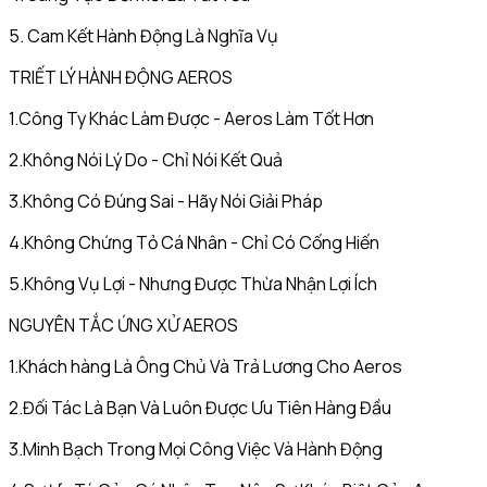
5. Cam Kết Hành Động Là Nghĩa Vụ
TRIẾT LÝ HÀNH ĐỘNG AEROS
1.Công Ty Khác Làm Được - Aeros Làm Tốt Hơn
2.Không Nói Lý Do - Chỉ Nói Kết Quả
3.Không Có Đúng Sai - Hãy Nói Giải Pháp
4.Không Chứng Tỏ Cá Nhân - Chỉ Có Cống Hiến
5.Không Vụ Lợi - Nhưng Được Thừa Nhận Lợi Ích
NGUYÊN TẮC ỨNG XỬ AEROS
1.Khách hàng Là Ông Chủ Và Trả Lương Cho Aeros
2.Đối Tác Là Bạn Và Luôn Được Ưu Tiên Hàng Đầu
3.Minh Bạch Trong Mọi Công Việc Và Hành Động