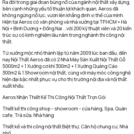
Ra đời trong giai đoạn bùng nổ của ngành nội thất xây dựng,
bên cạnh những yếu tố thuận lợi khách quan, Aeros đã
không ngừng nỗ lực, vươn lên khẳng định vị thế của mình.
Hiện tại Aeros có văn phòng và nhà xưởng tại TP.HCM + Hà
Nội + Bình Dương + Đồng Nai ...với 200 kỹ thuật viên và 20 kiến
trúc sư có kinh nghiệm lâu năm trong nghành thi công nội
thất.
Từ xưởng mộc nhỏ thành lập từ năm 2009 lúc ban đầu, đến
nay Nội Thất Aeros đã có 2 Nhà Máy Sản Xuất Nội Thất Gỗ
5000m2 + 1 Xưởng cơ khí 300m2 + 1 Xưởng Quảng Cáo
300m2 & 1 Showroom nội thất, cùng với máy móc công nghệ
hiện đại bậc nhất phục vụ cho thị trường nội địa và nội thất
xuất khẩu.
Aeros Nhận Thiết Kế Thi Công Nội Thất Trọn Gói
Thiết kế thi công shop - showroom - cửa hàng, Spa, Quán
cafe, Trà sữa, Nhà hàng
Thiết kế và thi công nội thất Biệt thự, Căn hộ chung cư, Nhà
phố