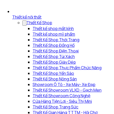
Thiết kế nội thất
Thiết Kế Shop
Thiết kế shop mắt kính
Thiết kế shop mỹ phẩm
Thiết Kế Shop Thời Trang
Thiết Kế Shop Đồng Hồ
Thiết Kế Shop Điện Thoại
Thiết Kế Shop Túi Xách
Thiết Kế Shop Giày Dép
Thiết Kế Shop Thực Phẩm Chức Năng
Thiết Kế Shop Yến Sào
Thiết Kế Shop Nông Sản
Showroom Ô Tô - Xe Máy- Xe Đạp
Thiết Kế Showroom VLXD - Gạch Men
Thiết Kế Showroom Công Nghệ
Cửa Hàng Tiện Lợi - Siêu Thị Mini
Thiết Kế Shop Trang Sức
Thiết Kế Gian Hàng TTTM - Hội Chợ