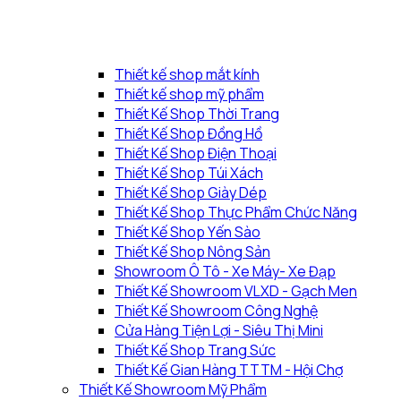
Thiết kế shop mắt kính
Thiết kế shop mỹ phẩm
Thiết Kế Shop Thời Trang
Thiết Kế Shop Đồng Hồ
Thiết Kế Shop Điện Thoại
Thiết Kế Shop Túi Xách
Thiết Kế Shop Giày Dép
Thiết Kế Shop Thực Phẩm Chức Năng
Thiết Kế Shop Yến Sào
Thiết Kế Shop Nông Sản
Showroom Ô Tô - Xe Máy- Xe Đạp
Thiết Kế Showroom VLXD - Gạch Men
Thiết Kế Showroom Công Nghệ
Cửa Hàng Tiện Lợi - Siêu Thị Mini
Thiết Kế Shop Trang Sức
Thiết Kế Gian Hàng TTTM - Hội Chợ
Thiết Kế Showroom Mỹ Phẩm