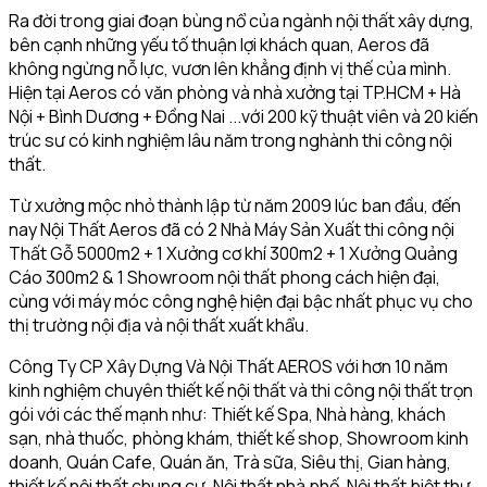
Ra đời trong giai đoạn bùng nổ của ngành nội thất xây dựng,
bên cạnh những yếu tố thuận lợi khách quan, Aeros đã
không ngừng nỗ lực, vươn lên khẳng định vị thế của mình.
Hiện tại Aeros có văn phòng và nhà xưởng tại TP.HCM + Hà
Nội + Bình Dương + Đồng Nai ...với 200 kỹ thuật viên và 20 kiến
trúc sư có kinh nghiệm lâu năm trong nghành thi công nội
thất.
Từ xưởng mộc nhỏ thành lập từ năm 2009 lúc ban đầu, đến
nay Nội Thất Aeros đã có 2 Nhà Máy Sản Xuất thi công nội
Thất Gỗ 5000m2 + 1 Xưởng cơ khí 300m2 + 1 Xưởng Quảng
Cáo 300m2 & 1 Showroom nội thất phong cách hiện đại,
cùng với máy móc công nghệ hiện đại bậc nhất phục vụ cho
thị trường nội địa và nội thất xuất khẩu.
Công Ty CP Xây Dựng Và Nội Thất AEROS với hơn 10 năm
kinh nghiệm chuyên thiết kế nội thất và thi công nội thất trọn
gói với các thế mạnh như: Thiết kế Spa, Nhà hàng, khách
sạn, nhà thuốc, phòng khám, thiết kế shop, Showroom kinh
doanh, Quán Cafe, Quán ăn, Trà sữa, Siêu thị, Gian hàng,
thiết kế nội thất chung cư, Nội thất nhà phố, Nội thất biệt thự,