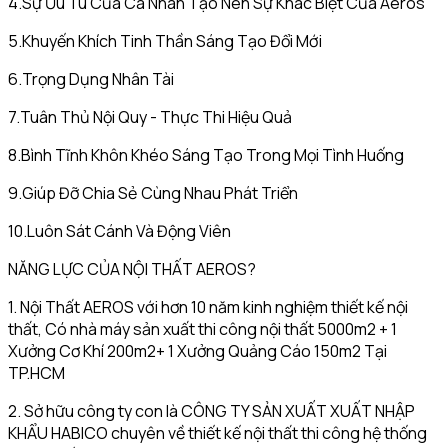
4.Sự Ưu Tú Của Cá Nhân Tạo Nên Sự Khác Biệt Của Aeros
5.Khuyến Khích Tinh Thần Sáng Tạo Đổi Mới
6.Trọng Dụng Nhân Tài
7.Tuân Thủ Nội Quy - Thực Thi Hiệu Quả
8.Bình Tĩnh Khôn Khéo Sáng Tạo Trong Mọi Tình Huống
9.Giúp Đỡ Chia Sẻ Cùng Nhau Phát Triển
10.Luôn Sát Cánh Và Động Viên
NĂNG LỰC CỦA NỘI THẤT AEROS?
1. Nội Thất AEROS với hơn 10 năm kinh nghiệm thiết kế nội
thất, Có nhà máy sản xuất thi công nội thất 5000m2 + 1
Xưởng Cơ Khí 200m2+ 1 Xưởng Quảng Cáo 150m2 Tại
TP.HCM
2. Sở hữu công ty con là CÔNG TY SẢN XUẤT XUẤT NHẬP
KHẨU HABICO chuyên về thiết kế nội thất thi công hệ thống