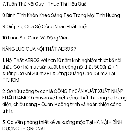
7.Tuân Thủ Nội Quy - Thực Thi Hiệu Quả
8.Bình Tĩnh Khôn Khéo Sáng Tạo Trong Mọi Tình Huống
9.Giúp Đỡ Chia Sẻ Cùng Nhau Phát Triển
10.Luôn Sát Cánh Và Động Viên
NĂNG LỰC CỦA NỘI THẤT AEROS?
1. Nội Thất AEROS với hơn 10 năm kinh nghiệm thiết kế nội
thất, Có nhà máy sản xuất thi công nội thất 5000m2 + 1
Xưởng Cơ Khí 200m2+ 1 Xưởng Quảng Cáo 150m2 Tại
TP.HCM
2. Sở hữu công ty con là CÔNG TY SẢN XUẤT XUẤT NHẬP
KHẨU HABICO chuyên về thiết kế nội thất thi công hệ thống
điện, chiếu sáng + Quản lý công trình và hoàn thiện công
trình.
3. Có Văn phòng thiết kế và xưởng mộc Tại HÀ NỘI + BÌNH
DƯƠNG + ĐỒNG NAI