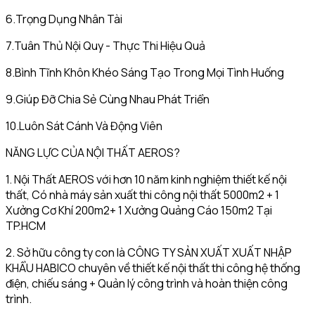
6.Trọng Dụng Nhân Tài
7.Tuân Thủ Nội Quy - Thực Thi Hiệu Quả
8.Bình Tĩnh Khôn Khéo Sáng Tạo Trong Mọi Tình Huống
9.Giúp Đỡ Chia Sẻ Cùng Nhau Phát Triển
10.Luôn Sát Cánh Và Động Viên
NĂNG LỰC CỦA NỘI THẤT AEROS?
1. Nội Thất AEROS với hơn 10 năm kinh nghiệm thiết kế nội
thất, Có nhà máy sản xuất thi công nội thất 5000m2 + 1
Xưởng Cơ Khí 200m2+ 1 Xưởng Quảng Cáo 150m2 Tại
TP.HCM
2. Sở hữu công ty con là CÔNG TY SẢN XUẤT XUẤT NHẬP
KHẨU HABICO chuyên về thiết kế nội thất thi công hệ thống
điện, chiếu sáng + Quản lý công trình và hoàn thiện công
trình.