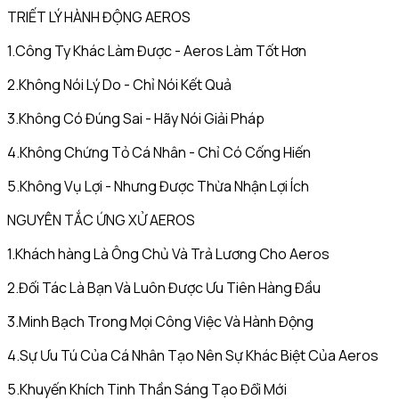
TRIẾT LÝ HÀNH ĐỘNG AEROS
1.Công Ty Khác Làm Được - Aeros Làm Tốt Hơn
2.Không Nói Lý Do - Chỉ Nói Kết Quả
3.Không Có Đúng Sai - Hãy Nói Giải Pháp
4.Không Chứng Tỏ Cá Nhân - Chỉ Có Cống Hiến
5.Không Vụ Lợi - Nhưng Được Thừa Nhận Lợi Ích
NGUYÊN TẮC ỨNG XỬ AEROS
1.Khách hàng Là Ông Chủ Và Trả Lương Cho Aeros
2.Đối Tác Là Bạn Và Luôn Được Ưu Tiên Hàng Đầu
3.Minh Bạch Trong Mọi Công Việc Và Hành Động
4.Sự Ưu Tú Của Cá Nhân Tạo Nên Sự Khác Biệt Của Aeros
5.Khuyến Khích Tinh Thần Sáng Tạo Đổi Mới