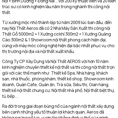
Nội + Bình Dương + Đồng Nai ...với 200 kỹ thuật viên và 20 kiến
trúc sư có kinh nghiệm lâu năm trong nghành thi công nội
thất.
Từ xưởng mộc nhỏ thành lập từ năm 2009 lúc ban đầu, đến
nay Nội Thất Aeros đã có 2 Nhà Máy Sản Xuất thi công nội
Thất Gỗ 5000m2 + 1 Xưởng cơ khí 300m2 + 1 Xưởng Quảng
Cáo 300m2 & 1 Showroom nội thất phong cách hiện đại,
cùng với máy móc công nghệ hiện đại bậc nhất phục vụ cho
thị trường nội địa và nội thất xuất khẩu.
Công Ty CP Xây Dựng Và Nội Thất AEROS với hơn 10 năm
kinh nghiệm chuyên thiết kế nội thất và thi công nội thất trọn
gói với các thế mạnh như: Thiết kế Spa, Nhà hàng, khách
sạn, nhà thuốc, phòng khám, thiết kế shop, Showroom kinh
doanh, Quán Cafe, Quán ăn, Trà sữa, Siêu thị, Gian hàng,
thiết kế nội thất chung cư, Nội thất nhà phố, Nội thất biệt thự,
tủ bếp...
Ra đời trong giai đoạn bùng nổ của ngành nội thất xây dựng,
bên cạnh những yếu tố thuận lợi khách quan, Aeros đã
không ngừng nỗ lực, vươn lên khẳng định vị thế của mình.