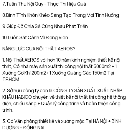
7.Tuân Thủ Nội Quy - Thực Thi Hiệu Quả
8.Bình Tĩnh Khôn Khéo Sáng Tạo Trong Mọi Tình Huống
9.Giúp Đỡ Chia Sẻ Cùng Nhau Phát Triển
10.Luôn Sát Cánh Và Động Viên
NĂNG LỰC CỦA NỘI THẤT AEROS?
1. Nội Thất AEROS với hơn 10 năm kinh nghiệm thiết kế nội
thất, Có nhà máy sản xuất thi công nội thất 5000m2 + 1
Xưởng Cơ Khí 200m2+ 1 Xưởng Quảng Cáo 150m2 Tại
TP.HCM
2. Sở hữu công ty con là CÔNG TY SẢN XUẤT XUẤT NHẬP
KHẨU HABICO chuyên về thiết kế nội thất thi công hệ thống
điện, chiếu sáng + Quản lý công trình và hoàn thiện công
trình.
3. Có Văn phòng thiết kế và xưởng mộc Tại HÀ NỘI + BÌNH
DƯƠNG + ĐỒNG NAI