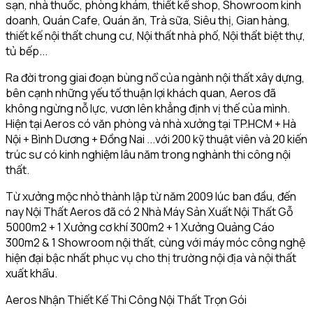
sạn, nhà thuốc, phòng khám, thiết kế shop, Showroom kinh
doanh, Quán Cafe, Quán ăn, Trà sữa, Siêu thị, Gian hàng,
thiết kế nội thất chung cư, Nội thất nhà phố, Nội thất biệt thự,
tủ bếp...
Ra đời trong giai đoạn bùng nổ của ngành nội thất xây dựng,
bên cạnh những yếu tố thuận lợi khách quan, Aeros đã
không ngừng nỗ lực, vươn lên khẳng định vị thế của mình.
Hiện tại Aeros có văn phòng và nhà xưởng tại TP.HCM + Hà
Nội + Bình Dương + Đồng Nai ...với 200 kỹ thuật viên và 20 kiến
trúc sư có kinh nghiệm lâu năm trong nghành thi công nội
thất.
Từ xưởng mộc nhỏ thành lập từ năm 2009 lúc ban đầu, đến
nay Nội Thất Aeros đã có 2 Nhà Máy Sản Xuất Nội Thất Gỗ
5000m2 + 1 Xưởng cơ khí 300m2 + 1 Xưởng Quảng Cáo
300m2 & 1 Showroom nội thất, cùng với máy móc công nghệ
hiện đại bậc nhất phục vụ cho thị trường nội địa và nội thất
xuất khẩu.
Aeros Nhận Thiết Kế Thi Công Nội Thất Trọn Gói