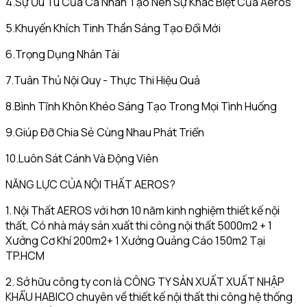
4.Sự Ưu Tú Của Cá Nhân Tạo Nên Sự Khác Biệt Của Aeros
5.Khuyến Khích Tinh Thần Sáng Tạo Đổi Mới
6.Trọng Dụng Nhân Tài
7.Tuân Thủ Nội Quy - Thực Thi Hiệu Quả
8.Bình Tĩnh Khôn Khéo Sáng Tạo Trong Mọi Tình Huống
9.Giúp Đỡ Chia Sẻ Cùng Nhau Phát Triển
10.Luôn Sát Cánh Và Động Viên
NĂNG LỰC CỦA NỘI THẤT AEROS?
1. Nội Thất AEROS với hơn 10 năm kinh nghiệm thiết kế nội
thất, Có nhà máy sản xuất thi công nội thất 5000m2 + 1
Xưởng Cơ Khí 200m2+ 1 Xưởng Quảng Cáo 150m2 Tại
TP.HCM
2. Sở hữu công ty con là CÔNG TY SẢN XUẤT XUẤT NHẬP
KHẨU HABICO chuyên về thiết kế nội thất thi công hệ thống