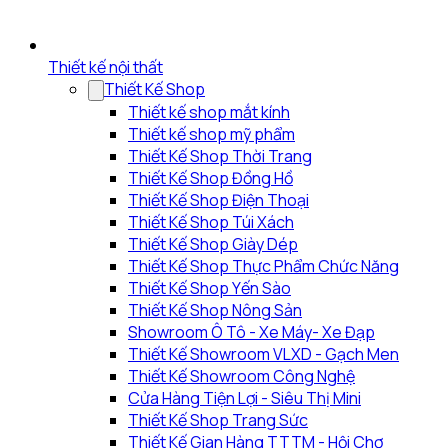
Thiết kế nội thất
Thiết Kế Shop
Thiết kế shop mắt kính
Thiết kế shop mỹ phẩm
Thiết Kế Shop Thời Trang
Thiết Kế Shop Đồng Hồ
Thiết Kế Shop Điện Thoại
Thiết Kế Shop Túi Xách
Thiết Kế Shop Giày Dép
Thiết Kế Shop Thực Phẩm Chức Năng
Thiết Kế Shop Yến Sào
Thiết Kế Shop Nông Sản
Showroom Ô Tô - Xe Máy- Xe Đạp
Thiết Kế Showroom VLXD - Gạch Men
Thiết Kế Showroom Công Nghệ
Cửa Hàng Tiện Lợi - Siêu Thị Mini
Thiết Kế Shop Trang Sức
Thiết Kế Gian Hàng TTTM - Hội Chợ