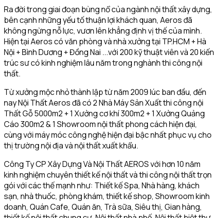
Ra đời trong giai đoạn bùng nổ của ngành nội thất xây dựng,
bên cạnh những yếu tố thuận lợi khách quan, Aeros đã
không ngừng nỗ lực, vươn lên khẳng định vị thế của mình.
Hiện tại Aeros có văn phòng và nhà xưởng tại TP.HCM + Hà
Nội + Bình Dương + Đồng Nai ...với 200 kỹ thuật viên và 20 kiến
trúc sư có kinh nghiệm lâu năm trong nghành thi công nội
thất.
Từ xưởng mộc nhỏ thành lập từ năm 2009 lúc ban đầu, đến
nay Nội Thất Aeros đã có 2 Nhà Máy Sản Xuất thi công nội
Thất Gỗ 5000m2 + 1 Xưởng cơ khí 300m2 + 1 Xưởng Quảng
Cáo 300m2 & 1 Showroom nội thất phong cách hiện đại,
cùng với máy móc công nghệ hiện đại bậc nhất phục vụ cho
thị trường nội địa và nội thất xuất khẩu.
Công Ty CP Xây Dựng Và Nội Thất AEROS với hơn 10 năm
kinh nghiệm chuyên thiết kế nội thất và thi công nội thất trọn
gói với các thế mạnh như: Thiết kế Spa, Nhà hàng, khách
sạn, nhà thuốc, phòng khám, thiết kế shop, Showroom kinh
doanh, Quán Cafe, Quán ăn, Trà sữa, Siêu thị, Gian hàng,
thiết kế nội thất chung cư, Nội thất nhà phố, Nội thất biệt thự,