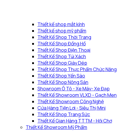
Thiết kế shop mắt kính
Thiết kế shop mỹ phẩm
Thiết Kế Shop Thời Trang
Thiết Kế Shop Đồng Hồ
Thiết Kế Shop Điện Thoại
Thiết Kế Shop Túi Xách
Thiết Kế Shop Giày Dép
Thiết Kế Shop Thực Phẩm Chức Năng
Thiết Kế Shop Yến Sào
Thiết Kế Shop Nông Sản
Showroom Ô Tô - Xe Máy- Xe Đạp
Thiết Kế Showroom VLXD - Gạch Men
Thiết Kế Showroom Công Nghệ
Cửa Hàng Tiện Lợi - Siêu Thị Mini
Thiết Kế Shop Trang Sức
Thiết Kế Gian Hàng TTTM - Hội Chợ
Thiết Kế Showroom Mỹ Phẩm