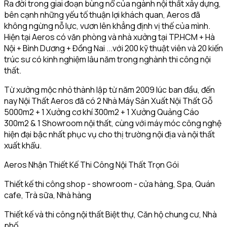
Ra đời trong giai đoạn bùng nổ của ngành nội thất xây dựng,
bên cạnh những yếu tố thuận lợi khách quan, Aeros đã
không ngừng nỗ lực, vươn lên khẳng định vị thế của mình.
Hiện tại Aeros có văn phòng và nhà xưởng tại TP.HCM + Hà
Nội + Bình Dương + Đồng Nai ...với 200 kỹ thuật viên và 20 kiến
trúc sư có kinh nghiệm lâu năm trong nghành thi công nội
thất.
Từ xưởng mộc nhỏ thành lập từ năm 2009 lúc ban đầu, đến
nay Nội Thất Aeros đã có 2 Nhà Máy Sản Xuất Nội Thất Gỗ
5000m2 + 1 Xưởng cơ khí 300m2 + 1 Xưởng Quảng Cáo
300m2 & 1 Showroom nội thất, cùng với máy móc công nghệ
hiện đại bậc nhất phục vụ cho thị trường nội địa và nội thất
xuất khẩu.
Aeros Nhận Thiết Kế Thi Công Nội Thất Trọn Gói
Thiết kế thi công shop - showroom - cửa hàng, Spa, Quán
cafe, Trà sữa, Nhà hàng
Thiết kế và thi công nội thất Biệt thự, Căn hộ chung cư, Nhà
phố