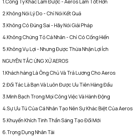
1.Công Ty Khác Làm Được - Aeros Làm Tốt Hơn
2.Không Nói Lý Do - Chỉ Nói Kết Quả
3.Không Có Đúng Sai - Hãy Nói Giải Pháp
4.Không Chứng Tỏ Cá Nhân - Chỉ Có Cống Hiến
5.Không Vụ Lợi - Nhưng Được Thừa Nhận Lợi Ích
NGUYÊN TẮC ỨNG XỬ AEROS
1.Khách hàng Là Ông Chủ Và Trả Lương Cho Aeros
2.Đối Tác Là Bạn Và Luôn Được Ưu Tiên Hàng Đầu
3.Minh Bạch Trong Mọi Công Việc Và Hành Động
4.Sự Ưu Tú Của Cá Nhân Tạo Nên Sự Khác Biệt Của Aeros
5.Khuyến Khích Tinh Thần Sáng Tạo Đổi Mới
6.Trọng Dụng Nhân Tài