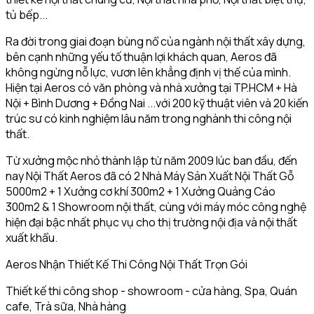
tủ bếp...
Ra đời trong giai đoạn bùng nổ của ngành nội thất xây dựng,
bên cạnh những yếu tố thuận lợi khách quan, Aeros đã
không ngừng nỗ lực, vươn lên khẳng định vị thế của mình.
Hiện tại Aeros có văn phòng và nhà xưởng tại TP.HCM + Hà
Nội + Bình Dương + Đồng Nai ...với 200 kỹ thuật viên và 20 kiến
trúc sư có kinh nghiệm lâu năm trong nghành thi công nội
thất.
Từ xưởng mộc nhỏ thành lập từ năm 2009 lúc ban đầu, đến
nay Nội Thất Aeros đã có 2 Nhà Máy Sản Xuất Nội Thất Gỗ
5000m2 + 1 Xưởng cơ khí 300m2 + 1 Xưởng Quảng Cáo
300m2 & 1 Showroom nội thất, cùng với máy móc công nghệ
hiện đại bậc nhất phục vụ cho thị trường nội địa và nội thất
xuất khẩu.
Aeros Nhận Thiết Kế Thi Công Nội Thất Trọn Gói
Thiết kế thi công shop - showroom - cửa hàng, Spa, Quán
cafe, Trà sữa, Nhà hàng