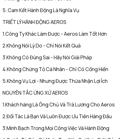
5. Cam Kết Hành Động Là Nghĩa Vụ
TRIẾT LÝ HÀNH ĐỘNG AEROS
1.Công Ty Khác Làm Được - Aeros Làm Tốt Hơn
2.Không Nói Lý Do - Chỉ Nói Kết Quả
3.Không Có Đúng Sai - Hãy Nói Giải Pháp
4.Không Chứng Tỏ Cá Nhân - Chỉ Có Cống Hiến
5.Không Vụ Lợi - Nhưng Được Thừa Nhận Lợi Ích
NGUYÊN TẮC ỨNG XỬ AEROS
1.Khách hàng Là Ông Chủ Và Trả Lương Cho Aeros
2.Đối Tác Là Bạn Và Luôn Được Ưu Tiên Hàng Đầu
3.Minh Bạch Trong Mọi Công Việc Và Hành Động