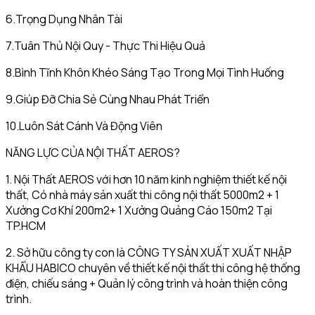
6.Trọng Dụng Nhân Tài
7.Tuân Thủ Nội Quy - Thực Thi Hiệu Quả
8.Bình Tĩnh Khôn Khéo Sáng Tạo Trong Mọi Tình Huống
9.Giúp Đỡ Chia Sẻ Cùng Nhau Phát Triển
10.Luôn Sát Cánh Và Động Viên
NĂNG LỰC CỦA NỘI THẤT AEROS?
1. Nội Thất AEROS với hơn 10 năm kinh nghiệm thiết kế nội
thất, Có nhà máy sản xuất thi công nội thất 5000m2 + 1
Xưởng Cơ Khí 200m2+ 1 Xưởng Quảng Cáo 150m2 Tại
TP.HCM
2. Sở hữu công ty con là CÔNG TY SẢN XUẤT XUẤT NHẬP
KHẨU HABICO chuyên về thiết kế nội thất thi công hệ thống
điện, chiếu sáng + Quản lý công trình và hoàn thiện công
trình.