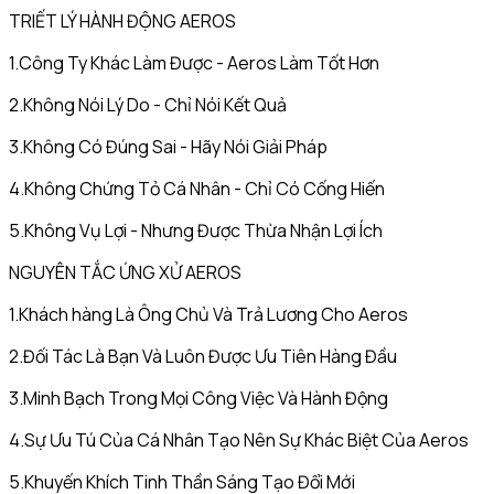
TRIẾT LÝ HÀNH ĐỘNG AEROS
1.Công Ty Khác Làm Được - Aeros Làm Tốt Hơn
2.Không Nói Lý Do - Chỉ Nói Kết Quả
3.Không Có Đúng Sai - Hãy Nói Giải Pháp
4.Không Chứng Tỏ Cá Nhân - Chỉ Có Cống Hiến
5.Không Vụ Lợi - Nhưng Được Thừa Nhận Lợi Ích
NGUYÊN TẮC ỨNG XỬ AEROS
1.Khách hàng Là Ông Chủ Và Trả Lương Cho Aeros
2.Đối Tác Là Bạn Và Luôn Được Ưu Tiên Hàng Đầu
3.Minh Bạch Trong Mọi Công Việc Và Hành Động
4.Sự Ưu Tú Của Cá Nhân Tạo Nên Sự Khác Biệt Của Aeros
5.Khuyến Khích Tinh Thần Sáng Tạo Đổi Mới