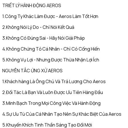
TRIẾT LÝ HÀNH ĐỘNG AEROS
1.Công Ty Khác Làm Được - Aeros Làm Tốt Hơn
2.Không Nói Lý Do - Chỉ Nói Kết Quả
3.Không Có Đúng Sai - Hãy Nói Giải Pháp
4.Không Chứng Tỏ Cá Nhân - Chỉ Có Cống Hiến
5.Không Vụ Lợi - Nhưng Được Thừa Nhận Lợi Ích
NGUYÊN TẮC ỨNG XỬ AEROS
1.Khách hàng Là Ông Chủ Và Trả Lương Cho Aeros
2.Đối Tác Là Bạn Và Luôn Được Ưu Tiên Hàng Đầu
3.Minh Bạch Trong Mọi Công Việc Và Hành Động
4.Sự Ưu Tú Của Cá Nhân Tạo Nên Sự Khác Biệt Của Aeros
5.Khuyến Khích Tinh Thần Sáng Tạo Đổi Mới