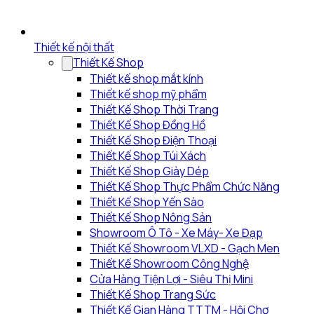
Thiết kế nội thất
Thiết Kế Shop
Thiết kế shop mắt kính
Thiết kế shop mỹ phẩm
Thiết Kế Shop Thời Trang
Thiết Kế Shop Đồng Hồ
Thiết Kế Shop Điện Thoại
Thiết Kế Shop Túi Xách
Thiết Kế Shop Giày Dép
Thiết Kế Shop Thực Phẩm Chức Năng
Thiết Kế Shop Yến Sào
Thiết Kế Shop Nông Sản
Showroom Ô Tô - Xe Máy- Xe Đạp
Thiết Kế Showroom VLXD - Gạch Men
Thiết Kế Showroom Công Nghệ
Cửa Hàng Tiện Lợi - Siêu Thị Mini
Thiết Kế Shop Trang Sức
Thiết Kế Gian Hàng TTTM - Hội Chợ