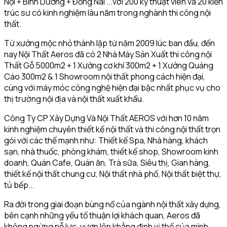
Nội + Bình Dương + Đồng Nai ...với 200 kỹ thuật viên và 20 kiến
trúc sư có kinh nghiệm lâu năm trong nghành thi công nội
thất.
Từ xưởng mộc nhỏ thành lập từ năm 2009 lúc ban đầu, đến
nay Nội Thất Aeros đã có 2 Nhà Máy Sản Xuất thi công nội
Thất Gỗ 5000m2 + 1 Xưởng cơ khí 300m2 + 1 Xưởng Quảng
Cáo 300m2 & 1 Showroom nội thất phong cách hiện đại,
cùng với máy móc công nghệ hiện đại bậc nhất phục vụ cho
thị trường nội địa và nội thất xuất khẩu.
Công Ty CP Xây Dựng Và Nội Thất AEROS với hơn 10 năm
kinh nghiệm chuyên thiết kế nội thất và thi công nội thất trọn
gói với các thế mạnh như: Thiết kế Spa, Nhà hàng, khách
sạn, nhà thuốc, phòng khám, thiết kế shop, Showroom kinh
doanh, Quán Cafe, Quán ăn, Trà sữa, Siêu thị, Gian hàng,
thiết kế nội thất chung cư, Nội thất nhà phố, Nội thất biệt thự,
tủ bếp...
Ra đời trong giai đoạn bùng nổ của ngành nội thất xây dựng,
bên cạnh những yếu tố thuận lợi khách quan, Aeros đã
không ngừng nỗ lực, vươn lên khẳng định vị thế của mình.