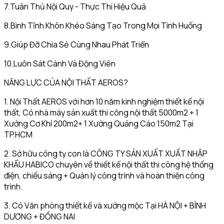
7.Tuân Thủ Nội Quy - Thực Thi Hiệu Quả
8.Bình Tĩnh Khôn Khéo Sáng Tạo Trong Mọi Tình Huống
9.Giúp Đỡ Chia Sẻ Cùng Nhau Phát Triển
10.Luôn Sát Cánh Và Động Viên
NĂNG LỰC CỦA NỘI THẤT AEROS?
1. Nội Thất AEROS với hơn 10 năm kinh nghiệm thiết kế nội
thất, Có nhà máy sản xuất thi công nội thất 5000m2 + 1
Xưởng Cơ Khí 200m2+ 1 Xưởng Quảng Cáo 150m2 Tại
TP.HCM
2. Sở hữu công ty con là CÔNG TY SẢN XUẤT XUẤT NHẬP
KHẨU HABICO chuyên về thiết kế nội thất thi công hệ thống
điện, chiếu sáng + Quản lý công trình và hoàn thiện công
trình.
3. Có Văn phòng thiết kế và xưởng mộc Tại HÀ NỘI + BÌNH
DƯƠNG + ĐỒNG NAI