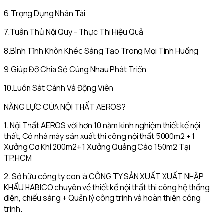
6.Trọng Dụng Nhân Tài
7.Tuân Thủ Nội Quy - Thực Thi Hiệu Quả
8.Bình Tĩnh Khôn Khéo Sáng Tạo Trong Mọi Tình Huống
9.Giúp Đỡ Chia Sẻ Cùng Nhau Phát Triển
10.Luôn Sát Cánh Và Động Viên
NĂNG LỰC CỦA NỘI THẤT AEROS?
1. Nội Thất AEROS với hơn 10 năm kinh nghiệm thiết kế nội
thất, Có nhà máy sản xuất thi công nội thất 5000m2 + 1
Xưởng Cơ Khí 200m2+ 1 Xưởng Quảng Cáo 150m2 Tại
TP.HCM
2. Sở hữu công ty con là CÔNG TY SẢN XUẤT XUẤT NHẬP
KHẨU HABICO chuyên về thiết kế nội thất thi công hệ thống
điện, chiếu sáng + Quản lý công trình và hoàn thiện công
trình.