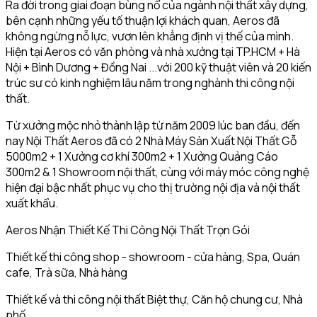
Ra đời trong giai đoạn bùng nổ của ngành nội thất xây dựng,
bên cạnh những yếu tố thuận lợi khách quan, Aeros đã
không ngừng nỗ lực, vươn lên khẳng định vị thế của mình.
Hiện tại Aeros có văn phòng và nhà xưởng tại TP.HCM + Hà
Nội + Bình Dương + Đồng Nai ...với 200 kỹ thuật viên và 20 kiến
trúc sư có kinh nghiệm lâu năm trong nghành thi công nội
thất.
Từ xưởng mộc nhỏ thành lập từ năm 2009 lúc ban đầu, đến
nay Nội Thất Aeros đã có 2 Nhà Máy Sản Xuất Nội Thất Gỗ
5000m2 + 1 Xưởng cơ khí 300m2 + 1 Xưởng Quảng Cáo
300m2 & 1 Showroom nội thất, cùng với máy móc công nghệ
hiện đại bậc nhất phục vụ cho thị trường nội địa và nội thất
xuất khẩu.
Aeros Nhận Thiết Kế Thi Công Nội Thất Trọn Gói
Thiết kế thi công shop - showroom - cửa hàng, Spa, Quán
cafe, Trà sữa, Nhà hàng
Thiết kế và thi công nội thất Biệt thự, Căn hộ chung cư, Nhà
phố