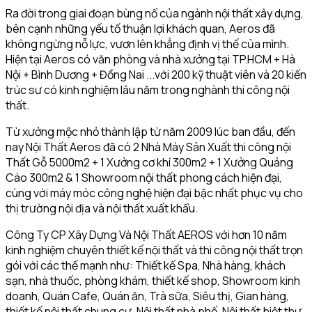
Ra đời trong giai đoạn bùng nổ của ngành nội thất xây dựng,
bên cạnh những yếu tố thuận lợi khách quan, Aeros đã
không ngừng nỗ lực, vươn lên khẳng định vị thế của mình.
Hiện tại Aeros có văn phòng và nhà xưởng tại TP.HCM + Hà
Nội + Bình Dương + Đồng Nai ...với 200 kỹ thuật viên và 20 kiến
trúc sư có kinh nghiệm lâu năm trong nghành thi công nội
thất.
Từ xưởng mộc nhỏ thành lập từ năm 2009 lúc ban đầu, đến
nay Nội Thất Aeros đã có 2 Nhà Máy Sản Xuất thi công nội
Thất Gỗ 5000m2 + 1 Xưởng cơ khí 300m2 + 1 Xưởng Quảng
Cáo 300m2 & 1 Showroom nội thất phong cách hiện đại,
cùng với máy móc công nghệ hiện đại bậc nhất phục vụ cho
thị trường nội địa và nội thất xuất khẩu.
Công Ty CP Xây Dựng Và Nội Thất AEROS với hơn 10 năm
kinh nghiệm chuyên thiết kế nội thất và thi công nội thất trọn
gói với các thế mạnh như: Thiết kế Spa, Nhà hàng, khách
sạn, nhà thuốc, phòng khám, thiết kế shop, Showroom kinh
doanh, Quán Cafe, Quán ăn, Trà sữa, Siêu thị, Gian hàng,
thiết kế nội thất chung cư, Nội thất nhà phố, Nội thất biệt thự,