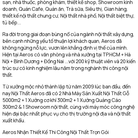
sạn, nhà thuốc, phòng khám, thiết kế shop, Showroom kinh
doanh, Quán Cafe, Quán ăn, Trà sữa, Siêu thị, Gian hàng,
thiết kế nội thất chung cư, Nội thất nhà phố, Nội thất biệt thự,
tủ bếp...
Ra đời trong giai đoạn bùng nổ của ngành nội thất xây dựng,
bên cạnh những yếu tố thuận lợi khách quan, Aeros đã
không ngừng nỗ lực, vươn lên khẳng định vị thế của mình.
Hiện tại Aeros có văn phòng và nhà xưởng tại TP.HCM + Hà
Nội + Bình Dương + Đồng Nai ...với 200 kỹ thuật viên và 20 kiến
trúc sư có kinh nghiệm lâu năm trong nghành thi công nội
thất.
Từ xưởng mộc nhỏ thành lập từ năm 2009 lúc ban đầu, đến
nay Nội Thất Aeros đã có 2 Nhà Máy Sản Xuất Nội Thất Gỗ
5000m2 + 1 Xưởng cơ khí 300m2 + 1 Xưởng Quảng Cáo
300m2 & 1 Showroom nội thất, cùng với máy móc công nghệ
hiện đại bậc nhất phục vụ cho thị trường nội địa và nội thất
xuất khẩu.
Aeros Nhận Thiết Kế Thi Công Nội Thất Trọn Gói