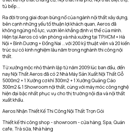
tủ bếp...
Ra đời trong giai đoạn bùng nổ của ngành nội thất xây dựng,
bên cạnh những yếu tố thuận lợi khách quan, Aeros đã
không ngừng nỗ lực, vươn lên khẳng định vị thế của mình.
Hiện tại Aeros có văn phòng và nhà xưởng tại TP.HCM + Hà
Nội + Bình Dương + Đồng Nai ...với 200 kỹ thuật viên và 20 kiến
trúc sư có kinh nghiệm lâu năm trong nghành thi công nội
thất.
Từ xưởng mộc nhỏ thành lập từ năm 2009 lúc ban đầu, đến
nay Nội Thất Aeros đã có 2 Nhà Máy Sản Xuất Nội Thất Gỗ
5000m2 + 1 Xưởng cơ khí 300m2 + 1 Xưởng Quảng Cáo
300m2 & 1 Showroom nội thất, cùng với máy móc công nghệ
hiện đại bậc nhất phục vụ cho thị trường nội địa và nội thất
xuất khẩu.
Aeros Nhận Thiết Kế Thi Công Nội Thất Trọn Gói
Thiết kế thi công shop - showroom - cửa hàng, Spa, Quán
cafe, Trà sữa, Nhà hàng