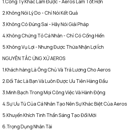
1.Công Ty Khác Làm Được - Aeros Làm Tốt Hơn
2.Không Nói Lý Do - Chỉ Nói Kết Quả
3.Không Có Đúng Sai - Hãy Nói Giải Pháp
4.Không Chứng Tỏ Cá Nhân - Chỉ Có Cống Hiến
5.Không Vụ Lợi - Nhưng Được Thừa Nhận Lợi Ích
NGUYÊN TẮC ỨNG XỬ AEROS
1.Khách hàng Là Ông Chủ Và Trả Lương Cho Aeros
2.Đối Tác Là Bạn Và Luôn Được Ưu Tiên Hàng Đầu
3.Minh Bạch Trong Mọi Công Việc Và Hành Động
4.Sự Ưu Tú Của Cá Nhân Tạo Nên Sự Khác Biệt Của Aeros
5.Khuyến Khích Tinh Thần Sáng Tạo Đổi Mới
6.Trọng Dụng Nhân Tài