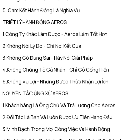
5. Cam Kết Hành Động Là Nghĩa Vụ
TRIẾT LÝ HÀNH ĐỘNG AEROS
1.Công Ty Khác Làm Được - Aeros Làm Tốt Hơn
2.Không Nói Lý Do - Chỉ Nói Kết Quả
3.Không Có Đúng Sai - Hãy Nói Giải Pháp
4.Không Chứng Tỏ Cá Nhân - Chỉ Có Cống Hiến
5.Không Vụ Lợi - Nhưng Được Thừa Nhận Lợi Ích
NGUYÊN TẮC ỨNG XỬ AEROS
1.Khách hàng Là Ông Chủ Và Trả Lương Cho Aeros
2.Đối Tác Là Bạn Và Luôn Được Ưu Tiên Hàng Đầu
3.Minh Bạch Trong Mọi Công Việc Và Hành Động