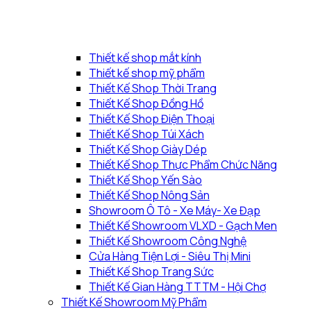
Thiết kế shop mắt kính
Thiết kế shop mỹ phẩm
Thiết Kế Shop Thời Trang
Thiết Kế Shop Đồng Hồ
Thiết Kế Shop Điện Thoại
Thiết Kế Shop Túi Xách
Thiết Kế Shop Giày Dép
Thiết Kế Shop Thực Phẩm Chức Năng
Thiết Kế Shop Yến Sào
Thiết Kế Shop Nông Sản
Showroom Ô Tô - Xe Máy- Xe Đạp
Thiết Kế Showroom VLXD - Gạch Men
Thiết Kế Showroom Công Nghệ
Cửa Hàng Tiện Lợi - Siêu Thị Mini
Thiết Kế Shop Trang Sức
Thiết Kế Gian Hàng TTTM - Hội Chợ
Thiết Kế Showroom Mỹ Phẩm