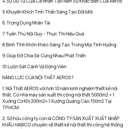
4.Sự Ưu Tú Của Cá Nhân Tạo Nên Sự Khác Biệt Của Aeros
5.Khuyến Khích Tinh Thần Sáng Tạo Đổi Mới
6.Trọng Dụng Nhân Tài
7.Tuân Thủ Nội Quy - Thực Thi Hiệu Quả
8.Bình Tĩnh Khôn Khéo Sáng Tạo Trong Mọi Tình Huống
9.Giúp Đỡ Chia Sẻ Cùng Nhau Phát Triển
10.Luôn Sát Cánh Và Động Viên
NĂNG LỰC CỦA NỘI THẤT AEROS?
1. Nội Thất AEROS với hơn 10 năm kinh nghiệm thiết kế nội
thất, Có nhà máy sản xuất thi công nội thất 5000m2 + 1
Xưởng Cơ Khí 200m2+ 1 Xưởng Quảng Cáo 150m2 Tại
TP.HCM
2. Sở hữu công ty con là CÔNG TY SẢN XUẤT XUẤT NHẬP
KHẨU HABICO chuyên về thiết kế nội thất thi công hệ thống