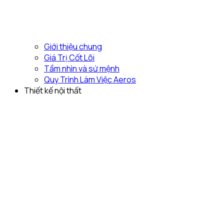
Giới thiệu chung
Giá Trị Cốt Lõi
Tầm nhìn và sứ mệnh
Quy Trình Làm Việc Aeros
Thiết kế nội thất