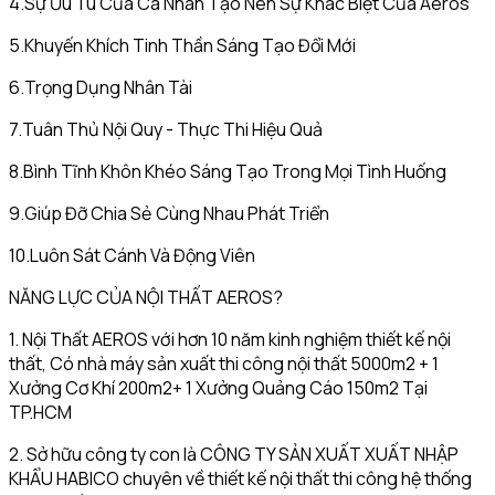
4.Sự Ưu Tú Của Cá Nhân Tạo Nên Sự Khác Biệt Của Aeros
5.Khuyến Khích Tinh Thần Sáng Tạo Đổi Mới
6.Trọng Dụng Nhân Tài
7.Tuân Thủ Nội Quy - Thực Thi Hiệu Quả
8.Bình Tĩnh Khôn Khéo Sáng Tạo Trong Mọi Tình Huống
9.Giúp Đỡ Chia Sẻ Cùng Nhau Phát Triển
10.Luôn Sát Cánh Và Động Viên
NĂNG LỰC CỦA NỘI THẤT AEROS?
1. Nội Thất AEROS với hơn 10 năm kinh nghiệm thiết kế nội
thất, Có nhà máy sản xuất thi công nội thất 5000m2 + 1
Xưởng Cơ Khí 200m2+ 1 Xưởng Quảng Cáo 150m2 Tại
TP.HCM
2. Sở hữu công ty con là CÔNG TY SẢN XUẤT XUẤT NHẬP
KHẨU HABICO chuyên về thiết kế nội thất thi công hệ thống