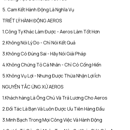
5. Cam Kết Hành Động Là Nghĩa Vụ
TRIẾT LÝ HÀNH ĐỘNG AEROS
1.Công Ty Khác Làm Được - Aeros Làm Tốt Hơn
2.Không Nói Lý Do - Chỉ Nói Kết Quả
3.Không Có Đúng Sai - Hãy Nói Giải Pháp
4.Không Chứng Tỏ Cá Nhân - Chỉ Có Cống Hiến
5.Không Vụ Lợi - Nhưng Được Thừa Nhận Lợi Ích
NGUYÊN TẮC ỨNG XỬ AEROS
1.Khách hàng Là Ông Chủ Và Trả Lương Cho Aeros
2.Đối Tác Là Bạn Và Luôn Được Ưu Tiên Hàng Đầu
3.Minh Bạch Trong Mọi Công Việc Và Hành Động