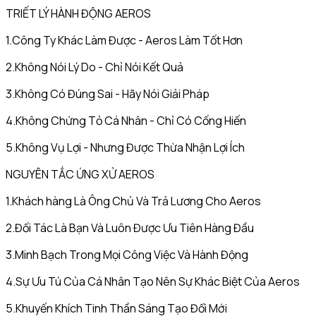
TRIẾT LÝ HÀNH ĐỘNG AEROS
1.Công Ty Khác Làm Được - Aeros Làm Tốt Hơn
2.Không Nói Lý Do - Chỉ Nói Kết Quả
3.Không Có Đúng Sai - Hãy Nói Giải Pháp
4.Không Chứng Tỏ Cá Nhân - Chỉ Có Cống Hiến
5.Không Vụ Lợi - Nhưng Được Thừa Nhận Lợi Ích
NGUYÊN TẮC ỨNG XỬ AEROS
1.Khách hàng Là Ông Chủ Và Trả Lương Cho Aeros
2.Đối Tác Là Bạn Và Luôn Được Ưu Tiên Hàng Đầu
3.Minh Bạch Trong Mọi Công Việc Và Hành Động
4.Sự Ưu Tú Của Cá Nhân Tạo Nên Sự Khác Biệt Của Aeros
5.Khuyến Khích Tinh Thần Sáng Tạo Đổi Mới