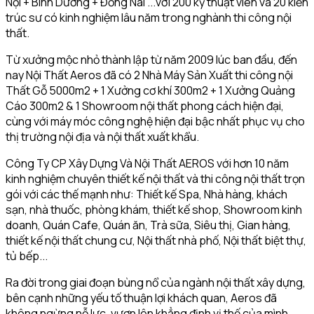
Nội + Bình Dương + Đồng Nai ...với 200 kỹ thuật viên và 20 kiến
trúc sư có kinh nghiệm lâu năm trong nghành thi công nội
thất.
Từ xưởng mộc nhỏ thành lập từ năm 2009 lúc ban đầu, đến
nay Nội Thất Aeros đã có 2 Nhà Máy Sản Xuất thi công nội
Thất Gỗ 5000m2 + 1 Xưởng cơ khí 300m2 + 1 Xưởng Quảng
Cáo 300m2 & 1 Showroom nội thất phong cách hiện đại,
cùng với máy móc công nghệ hiện đại bậc nhất phục vụ cho
thị trường nội địa và nội thất xuất khẩu.
Công Ty CP Xây Dựng Và Nội Thất AEROS với hơn 10 năm
kinh nghiệm chuyên thiết kế nội thất và thi công nội thất trọn
gói với các thế mạnh như: Thiết kế Spa, Nhà hàng, khách
sạn, nhà thuốc, phòng khám, thiết kế shop, Showroom kinh
doanh, Quán Cafe, Quán ăn, Trà sữa, Siêu thị, Gian hàng,
thiết kế nội thất chung cư, Nội thất nhà phố, Nội thất biệt thự,
tủ bếp...
Ra đời trong giai đoạn bùng nổ của ngành nội thất xây dựng,
bên cạnh những yếu tố thuận lợi khách quan, Aeros đã
không ngừng nỗ lực, vươn lên khẳng định vị thế của mình.