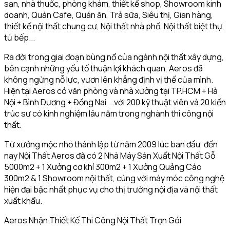
sạn, nhà thuốc, phòng khám, thiết kế shop, Showroom kinh
doanh, Quán Cafe, Quán ăn, Trà sữa, Siêu thị, Gian hàng,
thiết kế nội thất chung cư, Nội thất nhà phố, Nội thất biệt thự,
tủ bếp...
Ra đời trong giai đoạn bùng nổ của ngành nội thất xây dựng,
bên cạnh những yếu tố thuận lợi khách quan, Aeros đã
không ngừng nỗ lực, vươn lên khẳng định vị thế của mình.
Hiện tại Aeros có văn phòng và nhà xưởng tại TP.HCM + Hà
Nội + Bình Dương + Đồng Nai ...với 200 kỹ thuật viên và 20 kiến
trúc sư có kinh nghiệm lâu năm trong nghành thi công nội
thất.
Từ xưởng mộc nhỏ thành lập từ năm 2009 lúc ban đầu, đến
nay Nội Thất Aeros đã có 2 Nhà Máy Sản Xuất Nội Thất Gỗ
5000m2 + 1 Xưởng cơ khí 300m2 + 1 Xưởng Quảng Cáo
300m2 & 1 Showroom nội thất, cùng với máy móc công nghệ
hiện đại bậc nhất phục vụ cho thị trường nội địa và nội thất
xuất khẩu.
Aeros Nhận Thiết Kế Thi Công Nội Thất Trọn Gói