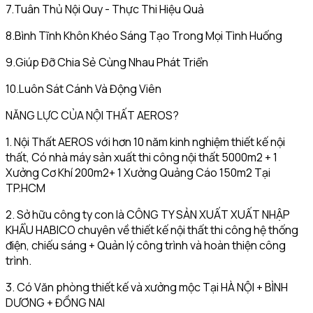
7.Tuân Thủ Nội Quy - Thực Thi Hiệu Quả
8.Bình Tĩnh Khôn Khéo Sáng Tạo Trong Mọi Tình Huống
9.Giúp Đỡ Chia Sẻ Cùng Nhau Phát Triển
10.Luôn Sát Cánh Và Động Viên
NĂNG LỰC CỦA NỘI THẤT AEROS?
1. Nội Thất AEROS với hơn 10 năm kinh nghiệm thiết kế nội
thất, Có nhà máy sản xuất thi công nội thất 5000m2 + 1
Xưởng Cơ Khí 200m2+ 1 Xưởng Quảng Cáo 150m2 Tại
TP.HCM
2. Sở hữu công ty con là CÔNG TY SẢN XUẤT XUẤT NHẬP
KHẨU HABICO chuyên về thiết kế nội thất thi công hệ thống
điện, chiếu sáng + Quản lý công trình và hoàn thiện công
trình.
3. Có Văn phòng thiết kế và xưởng mộc Tại HÀ NỘI + BÌNH
DƯƠNG + ĐỒNG NAI