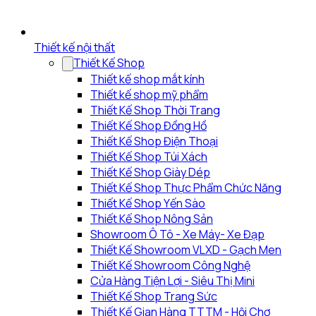
Thiết kế nội thất
Thiết Kế Shop
Thiết kế shop mắt kính
Thiết kế shop mỹ phẩm
Thiết Kế Shop Thời Trang
Thiết Kế Shop Đồng Hồ
Thiết Kế Shop Điện Thoại
Thiết Kế Shop Túi Xách
Thiết Kế Shop Giày Dép
Thiết Kế Shop Thực Phẩm Chức Năng
Thiết Kế Shop Yến Sào
Thiết Kế Shop Nông Sản
Showroom Ô Tô - Xe Máy- Xe Đạp
Thiết Kế Showroom VLXD - Gạch Men
Thiết Kế Showroom Công Nghệ
Cửa Hàng Tiện Lợi - Siêu Thị Mini
Thiết Kế Shop Trang Sức
Thiết Kế Gian Hàng TTTM - Hội Chợ