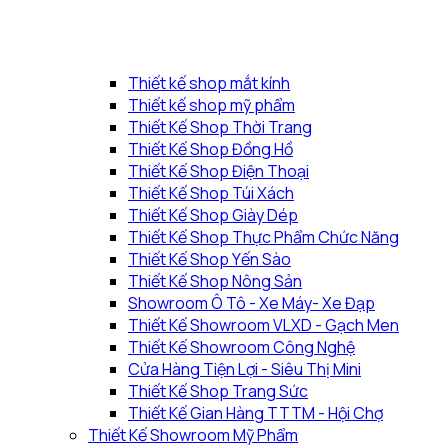
Thiết kế shop mắt kính
Thiết kế shop mỹ phẩm
Thiết Kế Shop Thời Trang
Thiết Kế Shop Đồng Hồ
Thiết Kế Shop Điện Thoại
Thiết Kế Shop Túi Xách
Thiết Kế Shop Giày Dép
Thiết Kế Shop Thực Phẩm Chức Năng
Thiết Kế Shop Yến Sào
Thiết Kế Shop Nông Sản
Showroom Ô Tô - Xe Máy- Xe Đạp
Thiết Kế Showroom VLXD - Gạch Men
Thiết Kế Showroom Công Nghệ
Cửa Hàng Tiện Lợi - Siêu Thị Mini
Thiết Kế Shop Trang Sức
Thiết Kế Gian Hàng TTTM - Hội Chợ
Thiết Kế Showroom Mỹ Phẩm