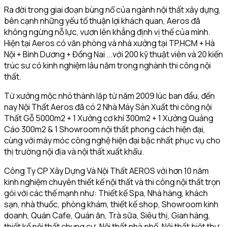
Ra đời trong giai đoạn bùng nổ của ngành nội thất xây dựng,
bên cạnh những yếu tố thuận lợi khách quan, Aeros đã
không ngừng nỗ lực, vươn lên khẳng định vị thế của mình.
Hiện tại Aeros có văn phòng và nhà xưởng tại TP.HCM + Hà
Nội + Bình Dương + Đồng Nai ...với 200 kỹ thuật viên và 20 kiến
trúc sư có kinh nghiệm lâu năm trong nghành thi công nội
thất.
Từ xưởng mộc nhỏ thành lập từ năm 2009 lúc ban đầu, đến
nay Nội Thất Aeros đã có 2 Nhà Máy Sản Xuất thi công nội
Thất Gỗ 5000m2 + 1 Xưởng cơ khí 300m2 + 1 Xưởng Quảng
Cáo 300m2 & 1 Showroom nội thất phong cách hiện đại,
cùng với máy móc công nghệ hiện đại bậc nhất phục vụ cho
thị trường nội địa và nội thất xuất khẩu.
Công Ty CP Xây Dựng Và Nội Thất AEROS với hơn 10 năm
kinh nghiệm chuyên thiết kế nội thất và thi công nội thất trọn
gói với các thế mạnh như: Thiết kế Spa, Nhà hàng, khách
sạn, nhà thuốc, phòng khám, thiết kế shop, Showroom kinh
doanh, Quán Cafe, Quán ăn, Trà sữa, Siêu thị, Gian hàng,
thiết kế nội thất chung cư, Nội thất nhà phố, Nội thất biệt thự,