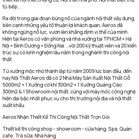
tủ bếp...
Ra đời trong giai đoạn bùng nổ của ngành nội thất xây dựng,
bên cạnh những yếu tố thuận lợi khách quan, Aeros đã
không ngừng nỗ lực, vươn lên khẳng định vị thế của mình.
Hiện tại Aeros có văn phòng và nhà xưởng tại TP.HCM + Hà
Nội + Bình Dương + Đồng Nai ...với 200 kỹ thuật viên và 20 kiến
trúc sư có kinh nghiệm lâu năm trong nghành thi công nội
thất.
Từ xưởng mộc nhỏ thành lập từ năm 2009 lúc ban đầu, đến
nay Nội Thất Aeros đã có 2 Nhà Máy Sản Xuất Nội Thất Gỗ
5000m2 + 1 Xưởng cơ khí 300m2 + 1 Xưởng Quảng Cáo
300m2 & 1 Showroom nội thất, cùng với máy móc công nghệ
hiện đại bậc nhất phục vụ cho thị trường nội địa và nội thất
xuất khẩu.
Aeros Nhận Thiết Kế Thi Công Nội Thất Trọn Gói
Thiết kế thi công shop - showroom - cửa hàng, Spa, Quán
cafe, Trà sữa, Nhà hàng