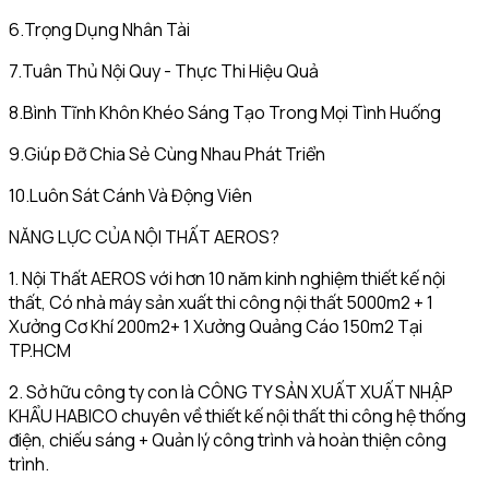
6.Trọng Dụng Nhân Tài
7.Tuân Thủ Nội Quy - Thực Thi Hiệu Quả
8.Bình Tĩnh Khôn Khéo Sáng Tạo Trong Mọi Tình Huống
9.Giúp Đỡ Chia Sẻ Cùng Nhau Phát Triển
10.Luôn Sát Cánh Và Động Viên
NĂNG LỰC CỦA NỘI THẤT AEROS?
1. Nội Thất AEROS với hơn 10 năm kinh nghiệm thiết kế nội
thất, Có nhà máy sản xuất thi công nội thất 5000m2 + 1
Xưởng Cơ Khí 200m2+ 1 Xưởng Quảng Cáo 150m2 Tại
TP.HCM
2. Sở hữu công ty con là CÔNG TY SẢN XUẤT XUẤT NHẬP
KHẨU HABICO chuyên về thiết kế nội thất thi công hệ thống
điện, chiếu sáng + Quản lý công trình và hoàn thiện công
trình.