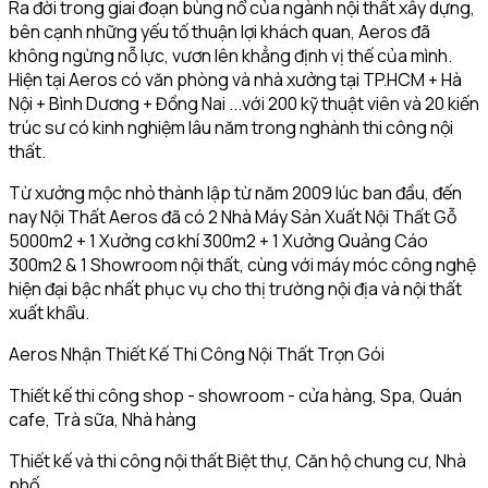
Ra đời trong giai đoạn bùng nổ của ngành nội thất xây dựng,
bên cạnh những yếu tố thuận lợi khách quan, Aeros đã
không ngừng nỗ lực, vươn lên khẳng định vị thế của mình.
Hiện tại Aeros có văn phòng và nhà xưởng tại TP.HCM + Hà
Nội + Bình Dương + Đồng Nai ...với 200 kỹ thuật viên và 20 kiến
trúc sư có kinh nghiệm lâu năm trong nghành thi công nội
thất.
Từ xưởng mộc nhỏ thành lập từ năm 2009 lúc ban đầu, đến
nay Nội Thất Aeros đã có 2 Nhà Máy Sản Xuất Nội Thất Gỗ
5000m2 + 1 Xưởng cơ khí 300m2 + 1 Xưởng Quảng Cáo
300m2 & 1 Showroom nội thất, cùng với máy móc công nghệ
hiện đại bậc nhất phục vụ cho thị trường nội địa và nội thất
xuất khẩu.
Aeros Nhận Thiết Kế Thi Công Nội Thất Trọn Gói
Thiết kế thi công shop - showroom - cửa hàng, Spa, Quán
cafe, Trà sữa, Nhà hàng
Thiết kế và thi công nội thất Biệt thự, Căn hộ chung cư, Nhà
phố