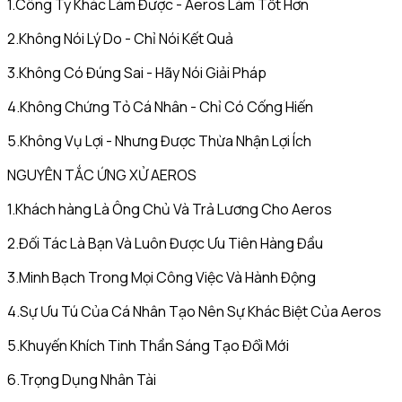
1.Công Ty Khác Làm Được - Aeros Làm Tốt Hơn
2.Không Nói Lý Do - Chỉ Nói Kết Quả
3.Không Có Đúng Sai - Hãy Nói Giải Pháp
4.Không Chứng Tỏ Cá Nhân - Chỉ Có Cống Hiến
5.Không Vụ Lợi - Nhưng Được Thừa Nhận Lợi Ích
NGUYÊN TẮC ỨNG XỬ AEROS
1.Khách hàng Là Ông Chủ Và Trả Lương Cho Aeros
2.Đối Tác Là Bạn Và Luôn Được Ưu Tiên Hàng Đầu
3.Minh Bạch Trong Mọi Công Việc Và Hành Động
4.Sự Ưu Tú Của Cá Nhân Tạo Nên Sự Khác Biệt Của Aeros
5.Khuyến Khích Tinh Thần Sáng Tạo Đổi Mới
6.Trọng Dụng Nhân Tài