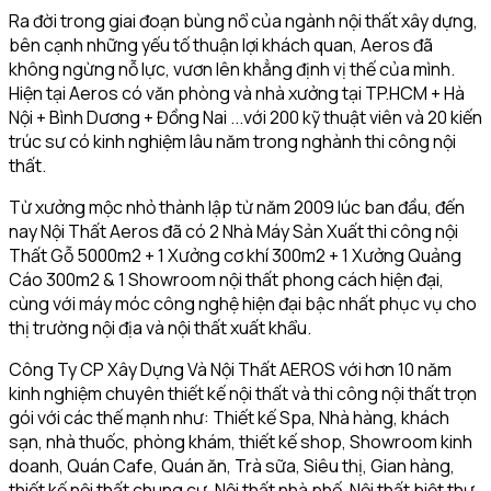
Ra đời trong giai đoạn bùng nổ của ngành nội thất xây dựng,
bên cạnh những yếu tố thuận lợi khách quan, Aeros đã
không ngừng nỗ lực, vươn lên khẳng định vị thế của mình.
Hiện tại Aeros có văn phòng và nhà xưởng tại TP.HCM + Hà
Nội + Bình Dương + Đồng Nai ...với 200 kỹ thuật viên và 20 kiến
trúc sư có kinh nghiệm lâu năm trong nghành thi công nội
thất.
Từ xưởng mộc nhỏ thành lập từ năm 2009 lúc ban đầu, đến
nay Nội Thất Aeros đã có 2 Nhà Máy Sản Xuất thi công nội
Thất Gỗ 5000m2 + 1 Xưởng cơ khí 300m2 + 1 Xưởng Quảng
Cáo 300m2 & 1 Showroom nội thất phong cách hiện đại,
cùng với máy móc công nghệ hiện đại bậc nhất phục vụ cho
thị trường nội địa và nội thất xuất khẩu.
Công Ty CP Xây Dựng Và Nội Thất AEROS với hơn 10 năm
kinh nghiệm chuyên thiết kế nội thất và thi công nội thất trọn
gói với các thế mạnh như: Thiết kế Spa, Nhà hàng, khách
sạn, nhà thuốc, phòng khám, thiết kế shop, Showroom kinh
doanh, Quán Cafe, Quán ăn, Trà sữa, Siêu thị, Gian hàng,
thiết kế nội thất chung cư, Nội thất nhà phố, Nội thất biệt thự,