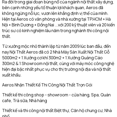
Ra đời trong giai đoạn bùng nổ của ngành nội thất xây dựng,
bên cạnh những yếu tố thuận lợi khách quan, Aeros đã
không ngừng nỗ lực, vươn lên khẳng định vị thế của mình.
Hiện tại Aeros có văn phòng và nhà xưởng tại TP.HCM + Hà
Nội + Bình Dương + Đồng Nai ...với 200 kỹ thuật viên và 20 kiến
trúc sư có kinh nghiệm lâu năm trong nghành thi công nội
thất.
Từ xưởng mộc nhỏ thành lập từ năm 2009 lúc ban đầu, đến
nay Nội Thất Aeros đã có 2 Nhà Máy Sản Xuất Nội Thất Gỗ
5000m2 + 1 Xưởng cơ khí 300m2 + 1 Xưởng Quảng Cáo
300m2 & 1 Showroom nội thất, cùng với máy móc công nghệ
hiện đại bậc nhất phục vụ cho thị trường nội địa và nội thất
xuất khẩu.
Aeros Nhận Thiết Kế Thi Công Nội Thất Trọn Gói
Thiết kế thi công shop - showroom - cửa hàng, Spa, Quán
cafe, Trà sữa, Nhà hàng
Thiết kế và thi công nội thất Biệt thự, Căn hộ chung cư, Nhà
phố