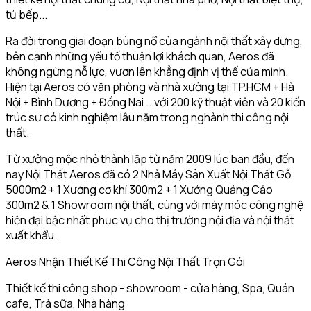
tủ bếp...
Ra đời trong giai đoạn bùng nổ của ngành nội thất xây dựng,
bên cạnh những yếu tố thuận lợi khách quan, Aeros đã
không ngừng nỗ lực, vươn lên khẳng định vị thế của mình.
Hiện tại Aeros có văn phòng và nhà xưởng tại TP.HCM + Hà
Nội + Bình Dương + Đồng Nai ...với 200 kỹ thuật viên và 20 kiến
trúc sư có kinh nghiệm lâu năm trong nghành thi công nội
thất.
Từ xưởng mộc nhỏ thành lập từ năm 2009 lúc ban đầu, đến
nay Nội Thất Aeros đã có 2 Nhà Máy Sản Xuất Nội Thất Gỗ
5000m2 + 1 Xưởng cơ khí 300m2 + 1 Xưởng Quảng Cáo
300m2 & 1 Showroom nội thất, cùng với máy móc công nghệ
hiện đại bậc nhất phục vụ cho thị trường nội địa và nội thất
xuất khẩu.
Aeros Nhận Thiết Kế Thi Công Nội Thất Trọn Gói
Thiết kế thi công shop - showroom - cửa hàng, Spa, Quán
cafe, Trà sữa, Nhà hàng