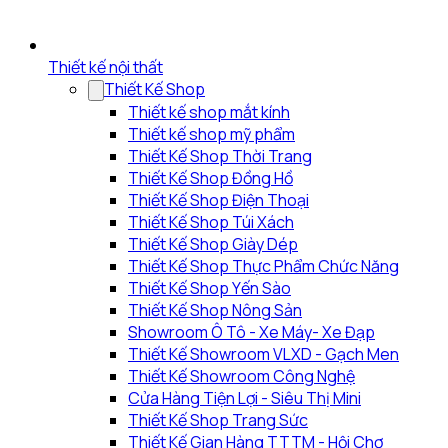
Thiết kế nội thất
Thiết Kế Shop
Thiết kế shop mắt kính
Thiết kế shop mỹ phẩm
Thiết Kế Shop Thời Trang
Thiết Kế Shop Đồng Hồ
Thiết Kế Shop Điện Thoại
Thiết Kế Shop Túi Xách
Thiết Kế Shop Giày Dép
Thiết Kế Shop Thực Phẩm Chức Năng
Thiết Kế Shop Yến Sào
Thiết Kế Shop Nông Sản
Showroom Ô Tô - Xe Máy- Xe Đạp
Thiết Kế Showroom VLXD - Gạch Men
Thiết Kế Showroom Công Nghệ
Cửa Hàng Tiện Lợi - Siêu Thị Mini
Thiết Kế Shop Trang Sức
Thiết Kế Gian Hàng TTTM - Hội Chợ