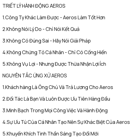
TRIẾT LÝ HÀNH ĐỘNG AEROS
1.Công Ty Khác Làm Được - Aeros Làm Tốt Hơn
2.Không Nói Lý Do - Chỉ Nói Kết Quả
3.Không Có Đúng Sai - Hãy Nói Giải Pháp
4.Không Chứng Tỏ Cá Nhân - Chỉ Có Cống Hiến
5.Không Vụ Lợi - Nhưng Được Thừa Nhận Lợi Ích
NGUYÊN TẮC ỨNG XỬ AEROS
1.Khách hàng Là Ông Chủ Và Trả Lương Cho Aeros
2.Đối Tác Là Bạn Và Luôn Được Ưu Tiên Hàng Đầu
3.Minh Bạch Trong Mọi Công Việc Và Hành Động
4.Sự Ưu Tú Của Cá Nhân Tạo Nên Sự Khác Biệt Của Aeros
5.Khuyến Khích Tinh Thần Sáng Tạo Đổi Mới