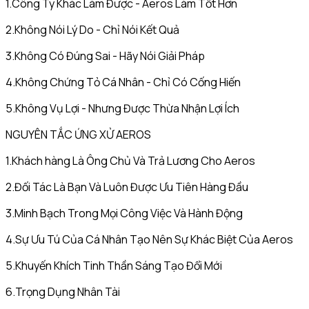
1.Công Ty Khác Làm Được - Aeros Làm Tốt Hơn
2.Không Nói Lý Do - Chỉ Nói Kết Quả
3.Không Có Đúng Sai - Hãy Nói Giải Pháp
4.Không Chứng Tỏ Cá Nhân - Chỉ Có Cống Hiến
5.Không Vụ Lợi - Nhưng Được Thừa Nhận Lợi Ích
NGUYÊN TẮC ỨNG XỬ AEROS
1.Khách hàng Là Ông Chủ Và Trả Lương Cho Aeros
2.Đối Tác Là Bạn Và Luôn Được Ưu Tiên Hàng Đầu
3.Minh Bạch Trong Mọi Công Việc Và Hành Động
4.Sự Ưu Tú Của Cá Nhân Tạo Nên Sự Khác Biệt Của Aeros
5.Khuyến Khích Tinh Thần Sáng Tạo Đổi Mới
6.Trọng Dụng Nhân Tài