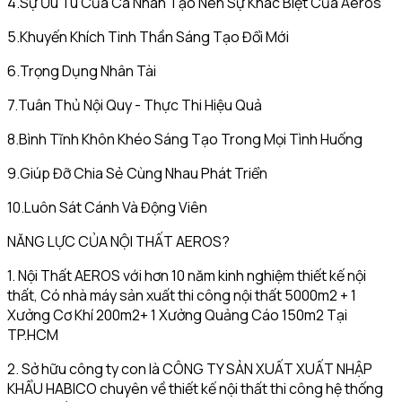
4.Sự Ưu Tú Của Cá Nhân Tạo Nên Sự Khác Biệt Của Aeros
5.Khuyến Khích Tinh Thần Sáng Tạo Đổi Mới
6.Trọng Dụng Nhân Tài
7.Tuân Thủ Nội Quy - Thực Thi Hiệu Quả
8.Bình Tĩnh Khôn Khéo Sáng Tạo Trong Mọi Tình Huống
9.Giúp Đỡ Chia Sẻ Cùng Nhau Phát Triển
10.Luôn Sát Cánh Và Động Viên
NĂNG LỰC CỦA NỘI THẤT AEROS?
1. Nội Thất AEROS với hơn 10 năm kinh nghiệm thiết kế nội
thất, Có nhà máy sản xuất thi công nội thất 5000m2 + 1
Xưởng Cơ Khí 200m2+ 1 Xưởng Quảng Cáo 150m2 Tại
TP.HCM
2. Sở hữu công ty con là CÔNG TY SẢN XUẤT XUẤT NHẬP
KHẨU HABICO chuyên về thiết kế nội thất thi công hệ thống