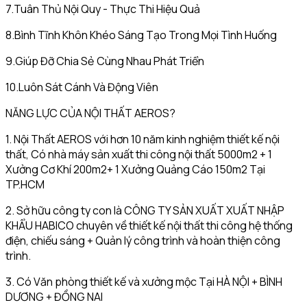
7.Tuân Thủ Nội Quy - Thực Thi Hiệu Quả
8.Bình Tĩnh Khôn Khéo Sáng Tạo Trong Mọi Tình Huống
9.Giúp Đỡ Chia Sẻ Cùng Nhau Phát Triển
10.Luôn Sát Cánh Và Động Viên
NĂNG LỰC CỦA NỘI THẤT AEROS?
1. Nội Thất AEROS với hơn 10 năm kinh nghiệm thiết kế nội
thất, Có nhà máy sản xuất thi công nội thất 5000m2 + 1
Xưởng Cơ Khí 200m2+ 1 Xưởng Quảng Cáo 150m2 Tại
TP.HCM
2. Sở hữu công ty con là CÔNG TY SẢN XUẤT XUẤT NHẬP
KHẨU HABICO chuyên về thiết kế nội thất thi công hệ thống
điện, chiếu sáng + Quản lý công trình và hoàn thiện công
trình.
3. Có Văn phòng thiết kế và xưởng mộc Tại HÀ NỘI + BÌNH
DƯƠNG + ĐỒNG NAI