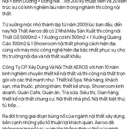
Nội + Bình Dương + Đồng Nai ...với 200 kỹ thuật viên và 20 kiến
trúc sư có kinh nghiệm lâu năm trong nghành thi công nội
thất.
Từ xưởng mộc nhỏ thành lập từ năm 2009 lúc ban đầu, đến
nay Nội Thất Aeros đã có 2 Nhà Máy Sản Xuất thi công nội
Thất Gỗ 5000m2 + 1 Xưởng cơ khí 300m2 + 1 Xưởng Quảng
Cáo 300m2 & 1 Showroom nội thất phong cách hiện đại,
cùng với máy móc công nghệ hiện đại bậc nhất phục vụ cho
thị trường nội địa và nội thất xuất khẩu.
Công Ty CP Xây Dựng Và Nội Thất AEROS với hơn 10 năm
kinh nghiệm chuyên thiết kế nội thất và thi công nội thất trọn
gói với các thế mạnh như: Thiết kế Spa, Nhà hàng, khách
sạn, nhà thuốc, phòng khám, thiết kế shop, Showroom kinh
doanh, Quán Cafe, Quán ăn, Trà sữa, Siêu thị, Gian hàng,
thiết kế nội thất chung cư, Nội thất nhà phố, Nội thất biệt thự,
tủ bếp...
Ra đời trong giai đoạn bùng nổ của ngành nội thất xây dựng,
bên cạnh những yếu tố thuận lợi khách quan, Aeros đã
không ngừng nỗ lực, vươn lên khẳng định vị thế của mình.