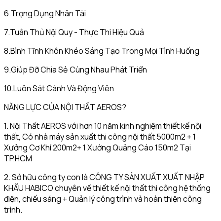
6.Trọng Dụng Nhân Tài
7.Tuân Thủ Nội Quy - Thực Thi Hiệu Quả
8.Bình Tĩnh Khôn Khéo Sáng Tạo Trong Mọi Tình Huống
9.Giúp Đỡ Chia Sẻ Cùng Nhau Phát Triển
10.Luôn Sát Cánh Và Động Viên
NĂNG LỰC CỦA NỘI THẤT AEROS?
1. Nội Thất AEROS với hơn 10 năm kinh nghiệm thiết kế nội
thất, Có nhà máy sản xuất thi công nội thất 5000m2 + 1
Xưởng Cơ Khí 200m2+ 1 Xưởng Quảng Cáo 150m2 Tại
TP.HCM
2. Sở hữu công ty con là CÔNG TY SẢN XUẤT XUẤT NHẬP
KHẨU HABICO chuyên về thiết kế nội thất thi công hệ thống
điện, chiếu sáng + Quản lý công trình và hoàn thiện công
trình.