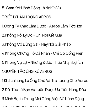
5. Cam Kết Hành Động Là Nghĩa Vụ
TRIẾT LÝ HÀNH ĐỘNG AEROS
1.Công Ty Khác Làm Được - Aeros Làm Tốt Hơn
2.Không Nói Lý Do - Chỉ Nói Kết Quả
3.Không Có Đúng Sai - Hãy Nói Giải Pháp
4.Không Chứng Tỏ Cá Nhân - Chỉ Có Cống Hiến
5.Không Vụ Lợi - Nhưng Được Thừa Nhận Lợi Ích
NGUYÊN TẮC ỨNG XỬ AEROS
1.Khách hàng Là Ông Chủ Và Trả Lương Cho Aeros
2.Đối Tác Là Bạn Và Luôn Được Ưu Tiên Hàng Đầu
3.Minh Bạch Trong Mọi Công Việc Và Hành Động