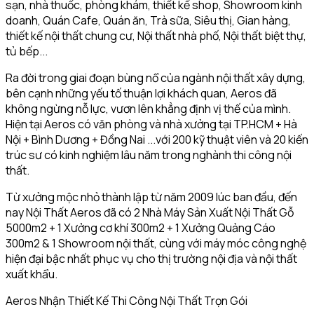
sạn, nhà thuốc, phòng khám, thiết kế shop, Showroom kinh
doanh, Quán Cafe, Quán ăn, Trà sữa, Siêu thị, Gian hàng,
thiết kế nội thất chung cư, Nội thất nhà phố, Nội thất biệt thự,
tủ bếp...
Ra đời trong giai đoạn bùng nổ của ngành nội thất xây dựng,
bên cạnh những yếu tố thuận lợi khách quan, Aeros đã
không ngừng nỗ lực, vươn lên khẳng định vị thế của mình.
Hiện tại Aeros có văn phòng và nhà xưởng tại TP.HCM + Hà
Nội + Bình Dương + Đồng Nai ...với 200 kỹ thuật viên và 20 kiến
trúc sư có kinh nghiệm lâu năm trong nghành thi công nội
thất.
Từ xưởng mộc nhỏ thành lập từ năm 2009 lúc ban đầu, đến
nay Nội Thất Aeros đã có 2 Nhà Máy Sản Xuất Nội Thất Gỗ
5000m2 + 1 Xưởng cơ khí 300m2 + 1 Xưởng Quảng Cáo
300m2 & 1 Showroom nội thất, cùng với máy móc công nghệ
hiện đại bậc nhất phục vụ cho thị trường nội địa và nội thất
xuất khẩu.
Aeros Nhận Thiết Kế Thi Công Nội Thất Trọn Gói