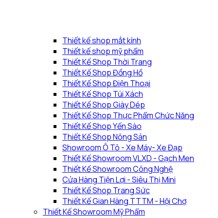
Thiết kế shop mắt kính
Thiết kế shop mỹ phẩm
Thiết Kế Shop Thời Trang
Thiết Kế Shop Đồng Hồ
Thiết Kế Shop Điện Thoại
Thiết Kế Shop Túi Xách
Thiết Kế Shop Giày Dép
Thiết Kế Shop Thực Phẩm Chức Năng
Thiết Kế Shop Yến Sào
Thiết Kế Shop Nông Sản
Showroom Ô Tô - Xe Máy- Xe Đạp
Thiết Kế Showroom VLXD - Gạch Men
Thiết Kế Showroom Công Nghệ
Cửa Hàng Tiện Lợi - Siêu Thị Mini
Thiết Kế Shop Trang Sức
Thiết Kế Gian Hàng TTTM - Hội Chợ
Thiết Kế Showroom Mỹ Phẩm