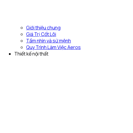
Giới thiệu chung
Giá Trị Cốt Lõi
Tầm nhìn và sứ mệnh
Quy Trình Làm Việc Aeros
Thiết kế nội thất