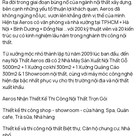
Ra đời trong giai đoạn bùng nổ của ngành nội thất xây dựng,
bên cạnh những yếu tố thuận lợi khách quan, Aeros đã
không ngừng nỗ lực, vươn lên khẳng định vị thế của mình.
Hiện tại Aeros có văn phòng và nhà xưởng tại TP.HCM + Hà
Nội + Bình Dương + Đồng Nai ...với 200 kỹ thuật viên và 20 kiến
trúc sư có kinh nghiệm lâu năm trong nghành thi công nội
thất.
Từ xưởng mộc nhỏ thành lập từ năm 2009 lúc ban đầu, đến
nay Nội Thất Aeros đã có 2 Nhà Máy Sản Xuất Nội Thất Gỗ
5000m2 + 1 Xưởng cơ khí 300m2 + 1 Xưởng Quảng Cáo
300m2 & 1 Showroom nội thất, cùng với máy móc công nghệ
hiện đại bậc nhất phục vụ cho thị trường nội địa và nội thất
xuất khẩu.
Aeros Nhận Thiết Kế Thi Công Nội Thất Trọn Gói
Thiết kế thi công shop - showroom - cửa hàng, Spa, Quán
cafe, Trà sữa, Nhà hàng
Thiết kế và thi công nội thất Biệt thự, Căn hộ chung cư, Nhà
phố