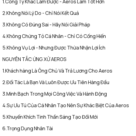
1.Công Ty Khác Làm Được - Aeros Làm Tốt Hơn
2.Không Nói Lý Do - Chỉ Nói Kết Quả
3.Không Có Đúng Sai - Hãy Nói Giải Pháp
4.Không Chứng Tỏ Cá Nhân - Chỉ Có Cống Hiến
5.Không Vụ Lợi - Nhưng Được Thừa Nhận Lợi Ích
NGUYÊN TẮC ỨNG XỬ AEROS
1.Khách hàng Là Ông Chủ Và Trả Lương Cho Aeros
2.Đối Tác Là Bạn Và Luôn Được Ưu Tiên Hàng Đầu
3.Minh Bạch Trong Mọi Công Việc Và Hành Động
4.Sự Ưu Tú Của Cá Nhân Tạo Nên Sự Khác Biệt Của Aeros
5.Khuyến Khích Tinh Thần Sáng Tạo Đổi Mới
6.Trọng Dụng Nhân Tài