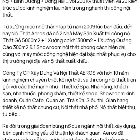
Nội + Bình Dương + Đồng Nai ...với 200 kỹ thuật viên và 20 kiến
trúc sư có kinh nghiệm lâu năm trong nghành thi công nội
thất.
Từ xưởng mộc nhỏ thành lập từ năm 2009 lúc ban đầu, đến
nay Nội Thất Aeros đã có 2 Nhà Máy Sản Xuất thi công nội
Thất Gỗ 5000m2 + 1 Xưởng cơ khí 300m2 + 1 Xưởng Quảng
Cáo 300m2 & 1 Showroom nội thất phong cách hiện đại,
cùng với máy móc công nghệ hiện đại bậc nhất phục vụ cho
thị trường nội địa và nội thất xuất khẩu.
Công Ty CP Xây Dựng Và Nội Thất AEROS với hơn 10 năm
kinh nghiệm chuyên thiết kế nội thất và thi công nội thất trọn
gói với các thế mạnh như: Thiết kế Spa, Nhà hàng, khách
sạn, nhà thuốc, phòng khám, thiết kế shop, Showroom kinh
doanh, Quán Cafe, Quán ăn, Trà sữa, Siêu thị, Gian hàng,
thiết kế nội thất chung cư, Nội thất nhà phố, Nội thất biệt thự,
tủ bếp...
Ra đời trong giai đoạn bùng nổ của ngành nội thất xây dựng,
bên cạnh những yếu tố thuận lợi khách quan, Aeros đã
không ngừng nỗ lực, vươn lên khẳng định vị thế của mình.