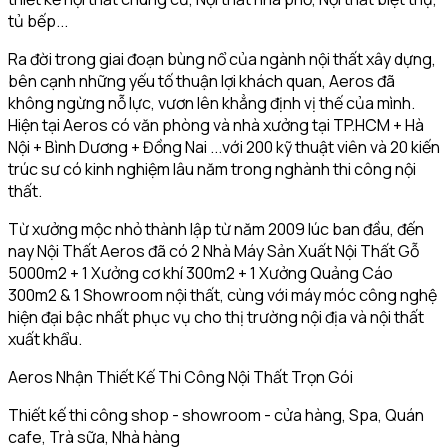
tủ bếp...
Ra đời trong giai đoạn bùng nổ của ngành nội thất xây dựng,
bên cạnh những yếu tố thuận lợi khách quan, Aeros đã
không ngừng nỗ lực, vươn lên khẳng định vị thế của mình.
Hiện tại Aeros có văn phòng và nhà xưởng tại TP.HCM + Hà
Nội + Bình Dương + Đồng Nai ...với 200 kỹ thuật viên và 20 kiến
trúc sư có kinh nghiệm lâu năm trong nghành thi công nội
thất.
Từ xưởng mộc nhỏ thành lập từ năm 2009 lúc ban đầu, đến
nay Nội Thất Aeros đã có 2 Nhà Máy Sản Xuất Nội Thất Gỗ
5000m2 + 1 Xưởng cơ khí 300m2 + 1 Xưởng Quảng Cáo
300m2 & 1 Showroom nội thất, cùng với máy móc công nghệ
hiện đại bậc nhất phục vụ cho thị trường nội địa và nội thất
xuất khẩu.
Aeros Nhận Thiết Kế Thi Công Nội Thất Trọn Gói
Thiết kế thi công shop - showroom - cửa hàng, Spa, Quán
cafe, Trà sữa, Nhà hàng