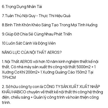
6.Trọng Dụng Nhân Tài
7.Tuân Thủ Nội Quy - Thực Thi Hiệu Quả
8.Bình Tĩnh Khôn Khéo Sáng Tạo Trong Mọi Tình Huống
9.Giúp Đỡ Chia Sẻ Cùng Nhau Phát Triển
10.Luôn Sát Cánh Và Động Viên
NĂNG LỰC CỦA NỘI THẤT AEROS?
1. Nội Thất AEROS với hơn 10 năm kinh nghiệm thiết kế nội
thất, Có nhà máy sản xuất thi công nội thất 5000m2 + 1
Xưởng Cơ Khí 200m2+ 1 Xưởng Quảng Cáo 150m2 Tại
TP.HCM
2. Sở hữu công ty con là CÔNG TY SẢN XUẤT XUẤT NHẬP
KHẨU HABICO chuyên về thiết kế nội thất thi công hệ thống
điện, chiếu sáng + Quản lý công trình và hoàn thiện công
trình.