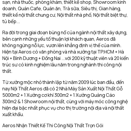
sạn, nhà thuốc, phòng khám, thiết kế shop, Showroom kinh
doanh, Quán Cafe, Quán ăn, Trà sữa, Siêu thị, Gian hàng,
thiết kế nội thất chung cư, Nội thất nhà phố, Nội thất biệt thự,
tủ bếp...
Ra đời trong giai đoạn bùng nổ của ngành nội thất xây dựng,
bên cạnh những yếu tố thuận lợi khách quan, Aeros đã
không ngừng nỗ lực, vươn lên khẳng định vị thế của mình.
Hiện tại Aeros có văn phòng và nhà xưởng tại TP.HCM + Hà
Nội + Bình Dương + Đồng Nai ...với 200 kỹ thuật viên và 20 kiến
trúc sư có kinh nghiệm lâu năm trong nghành thi công nội
thất.
Từ xưởng mộc nhỏ thành lập từ năm 2009 lúc ban đầu, đến
nay Nội Thất Aeros đã có 2 Nhà Máy Sản Xuất Nội Thất Gỗ
5000m2 + 1 Xưởng cơ khí 300m2 + 1 Xưởng Quảng Cáo
300m2 & 1 Showroom nội thất, cùng với máy móc công nghệ
hiện đại bậc nhất phục vụ cho thị trường nội địa và nội thất
xuất khẩu.
Aeros Nhận Thiết Kế Thi Công Nội Thất Trọn Gói