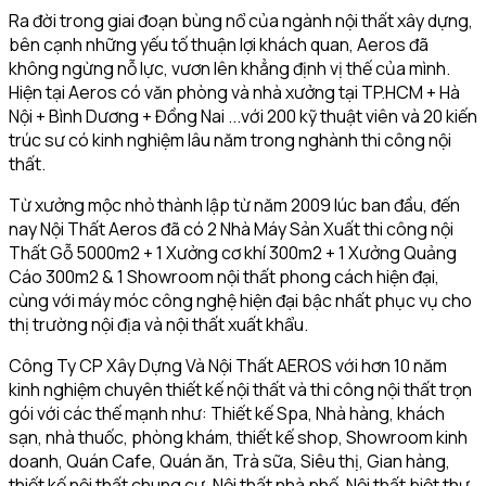
Ra đời trong giai đoạn bùng nổ của ngành nội thất xây dựng,
bên cạnh những yếu tố thuận lợi khách quan, Aeros đã
không ngừng nỗ lực, vươn lên khẳng định vị thế của mình.
Hiện tại Aeros có văn phòng và nhà xưởng tại TP.HCM + Hà
Nội + Bình Dương + Đồng Nai ...với 200 kỹ thuật viên và 20 kiến
trúc sư có kinh nghiệm lâu năm trong nghành thi công nội
thất.
Từ xưởng mộc nhỏ thành lập từ năm 2009 lúc ban đầu, đến
nay Nội Thất Aeros đã có 2 Nhà Máy Sản Xuất thi công nội
Thất Gỗ 5000m2 + 1 Xưởng cơ khí 300m2 + 1 Xưởng Quảng
Cáo 300m2 & 1 Showroom nội thất phong cách hiện đại,
cùng với máy móc công nghệ hiện đại bậc nhất phục vụ cho
thị trường nội địa và nội thất xuất khẩu.
Công Ty CP Xây Dựng Và Nội Thất AEROS với hơn 10 năm
kinh nghiệm chuyên thiết kế nội thất và thi công nội thất trọn
gói với các thế mạnh như: Thiết kế Spa, Nhà hàng, khách
sạn, nhà thuốc, phòng khám, thiết kế shop, Showroom kinh
doanh, Quán Cafe, Quán ăn, Trà sữa, Siêu thị, Gian hàng,
thiết kế nội thất chung cư, Nội thất nhà phố, Nội thất biệt thự,