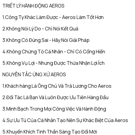
TRIẾT LÝ HÀNH ĐỘNG AEROS
1.Công Ty Khác Làm Được - Aeros Làm Tốt Hơn
2.Không Nói Lý Do - Chỉ Nói Kết Quả
3.Không Có Đúng Sai - Hãy Nói Giải Pháp
4.Không Chứng Tỏ Cá Nhân - Chỉ Có Cống Hiến
5.Không Vụ Lợi - Nhưng Được Thừa Nhận Lợi Ích
NGUYÊN TẮC ỨNG XỬ AEROS
1.Khách hàng Là Ông Chủ Và Trả Lương Cho Aeros
2.Đối Tác Là Bạn Và Luôn Được Ưu Tiên Hàng Đầu
3.Minh Bạch Trong Mọi Công Việc Và Hành Động
4.Sự Ưu Tú Của Cá Nhân Tạo Nên Sự Khác Biệt Của Aeros
5.Khuyến Khích Tinh Thần Sáng Tạo Đổi Mới