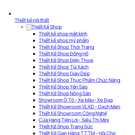
Thiết kế nội thất
Thiết Kế Shop
Thiết kế shop mắt kính
Thiết kế shop mỹ phẩm
Thiết Kế Shop Thời Trang
Thiết Kế Shop Đồng Hồ
Thiết Kế Shop Điện Thoại
Thiết Kế Shop Túi Xách
Thiết Kế Shop Giày Dép
Thiết Kế Shop Thực Phẩm Chức Năng
Thiết Kế Shop Yến Sào
Thiết Kế Shop Nông Sản
Showroom Ô Tô - Xe Máy- Xe Đạp
Thiết Kế Showroom VLXD - Gạch Men
Thiết Kế Showroom Công Nghệ
Cửa Hàng Tiện Lợi - Siêu Thị Mini
Thiết Kế Shop Trang Sức
Thiết Kế Gian Hàng TTTM - Hội Chợ