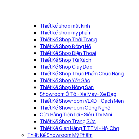
Thiết kế shop mắt kính
Thiết kế shop mỹ phẩm
Thiết Kế Shop Thời Trang
Thiết Kế Shop Đồng Hồ
Thiết Kế Shop Điện Thoại
Thiết Kế Shop Túi Xách
Thiết Kế Shop Giày Dép
Thiết Kế Shop Thực Phẩm Chức Năng
Thiết Kế Shop Yến Sào
Thiết Kế Shop Nông Sản
Showroom Ô Tô - Xe Máy- Xe Đạp
Thiết Kế Showroom VLXD - Gạch Men
Thiết Kế Showroom Công Nghệ
Cửa Hàng Tiện Lợi - Siêu Thị Mini
Thiết Kế Shop Trang Sức
Thiết Kế Gian Hàng TTTM - Hội Chợ
Thiết Kế Showroom Mỹ Phẩm