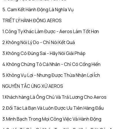
5. Cam Kết Hành Động Là Nghĩa Vụ
TRIẾT LÝ HÀNH ĐỘNG AEROS
1.Công Ty Khác Làm Được - Aeros Làm Tốt Hơn
2.Không Nói Lý Do - Chỉ Nói Kết Quả
3.Không Có Đúng Sai - Hãy Nói Giải Pháp
4.Không Chứng Tỏ Cá Nhân - Chỉ Có Cống Hiến
5.Không Vụ Lợi - Nhưng Được Thừa Nhận Lợi Ích
NGUYÊN TẮC ỨNG XỬ AEROS
1.Khách hàng Là Ông Chủ Và Trả Lương Cho Aeros
2.Đối Tác Là Bạn Và Luôn Được Ưu Tiên Hàng Đầu
3.Minh Bạch Trong Mọi Công Việc Và Hành Động