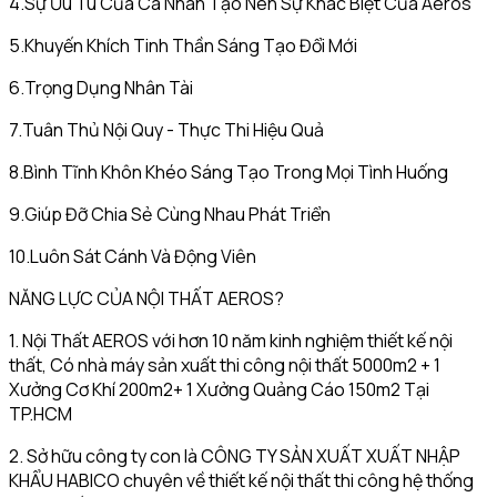
4.Sự Ưu Tú Của Cá Nhân Tạo Nên Sự Khác Biệt Của Aeros
5.Khuyến Khích Tinh Thần Sáng Tạo Đổi Mới
6.Trọng Dụng Nhân Tài
7.Tuân Thủ Nội Quy - Thực Thi Hiệu Quả
8.Bình Tĩnh Khôn Khéo Sáng Tạo Trong Mọi Tình Huống
9.Giúp Đỡ Chia Sẻ Cùng Nhau Phát Triển
10.Luôn Sát Cánh Và Động Viên
NĂNG LỰC CỦA NỘI THẤT AEROS?
1. Nội Thất AEROS với hơn 10 năm kinh nghiệm thiết kế nội
thất, Có nhà máy sản xuất thi công nội thất 5000m2 + 1
Xưởng Cơ Khí 200m2+ 1 Xưởng Quảng Cáo 150m2 Tại
TP.HCM
2. Sở hữu công ty con là CÔNG TY SẢN XUẤT XUẤT NHẬP
KHẨU HABICO chuyên về thiết kế nội thất thi công hệ thống