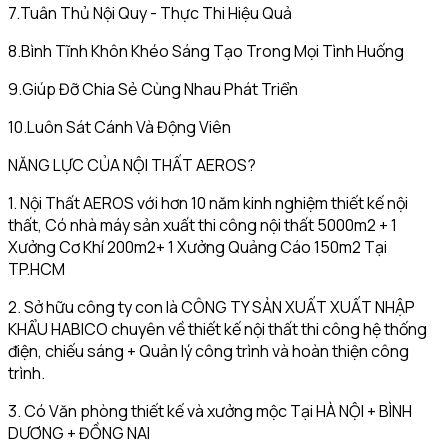
7.Tuân Thủ Nội Quy - Thực Thi Hiệu Quả
8.Bình Tĩnh Khôn Khéo Sáng Tạo Trong Mọi Tình Huống
9.Giúp Đỡ Chia Sẻ Cùng Nhau Phát Triển
10.Luôn Sát Cánh Và Động Viên
NĂNG LỰC CỦA NỘI THẤT AEROS?
1. Nội Thất AEROS với hơn 10 năm kinh nghiệm thiết kế nội
thất, Có nhà máy sản xuất thi công nội thất 5000m2 + 1
Xưởng Cơ Khí 200m2+ 1 Xưởng Quảng Cáo 150m2 Tại
TP.HCM
2. Sở hữu công ty con là CÔNG TY SẢN XUẤT XUẤT NHẬP
KHẨU HABICO chuyên về thiết kế nội thất thi công hệ thống
điện, chiếu sáng + Quản lý công trình và hoàn thiện công
trình.
3. Có Văn phòng thiết kế và xưởng mộc Tại HÀ NỘI + BÌNH
DƯƠNG + ĐỒNG NAI