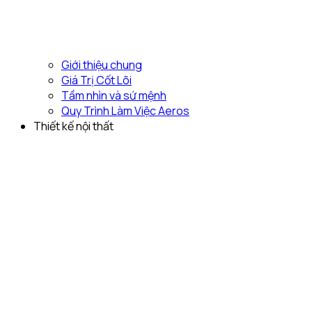
Giới thiệu chung
Giá Trị Cốt Lõi
Tầm nhìn và sứ mệnh
Quy Trình Làm Việc Aeros
Thiết kế nội thất