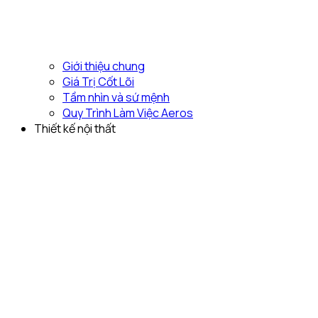
Giới thiệu chung
Giá Trị Cốt Lõi
Tầm nhìn và sứ mệnh
Quy Trình Làm Việc Aeros
Thiết kế nội thất