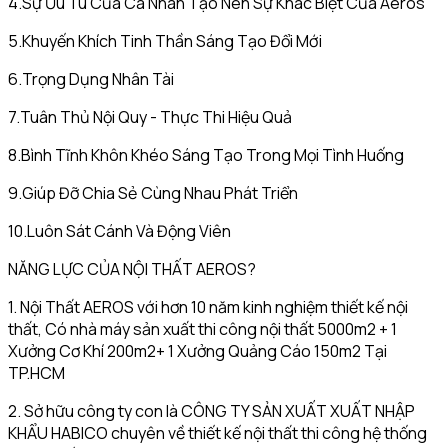
4.Sự Ưu Tú Của Cá Nhân Tạo Nên Sự Khác Biệt Của Aeros
5.Khuyến Khích Tinh Thần Sáng Tạo Đổi Mới
6.Trọng Dụng Nhân Tài
7.Tuân Thủ Nội Quy - Thực Thi Hiệu Quả
8.Bình Tĩnh Khôn Khéo Sáng Tạo Trong Mọi Tình Huống
9.Giúp Đỡ Chia Sẻ Cùng Nhau Phát Triển
10.Luôn Sát Cánh Và Động Viên
NĂNG LỰC CỦA NỘI THẤT AEROS?
1. Nội Thất AEROS với hơn 10 năm kinh nghiệm thiết kế nội
thất, Có nhà máy sản xuất thi công nội thất 5000m2 + 1
Xưởng Cơ Khí 200m2+ 1 Xưởng Quảng Cáo 150m2 Tại
TP.HCM
2. Sở hữu công ty con là CÔNG TY SẢN XUẤT XUẤT NHẬP
KHẨU HABICO chuyên về thiết kế nội thất thi công hệ thống