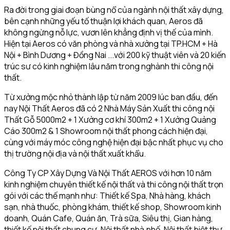
Ra đời trong giai đoạn bùng nổ của ngành nội thất xây dựng,
bên cạnh những yếu tố thuận lợi khách quan, Aeros đã
không ngừng nỗ lực, vươn lên khẳng định vị thế của mình.
Hiện tại Aeros có văn phòng và nhà xưởng tại TP.HCM + Hà
Nội + Bình Dương + Đồng Nai ...với 200 kỹ thuật viên và 20 kiến
trúc sư có kinh nghiệm lâu năm trong nghành thi công nội
thất.
Từ xưởng mộc nhỏ thành lập từ năm 2009 lúc ban đầu, đến
nay Nội Thất Aeros đã có 2 Nhà Máy Sản Xuất thi công nội
Thất Gỗ 5000m2 + 1 Xưởng cơ khí 300m2 + 1 Xưởng Quảng
Cáo 300m2 & 1 Showroom nội thất phong cách hiện đại,
cùng với máy móc công nghệ hiện đại bậc nhất phục vụ cho
thị trường nội địa và nội thất xuất khẩu.
Công Ty CP Xây Dựng Và Nội Thất AEROS với hơn 10 năm
kinh nghiệm chuyên thiết kế nội thất và thi công nội thất trọn
gói với các thế mạnh như: Thiết kế Spa, Nhà hàng, khách
sạn, nhà thuốc, phòng khám, thiết kế shop, Showroom kinh
doanh, Quán Cafe, Quán ăn, Trà sữa, Siêu thị, Gian hàng,
thiết kế nội thất chung cư, Nội thất nhà phố, Nội thất biệt thự,