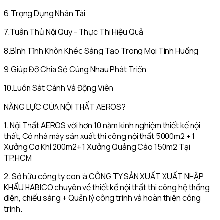
6.Trọng Dụng Nhân Tài
7.Tuân Thủ Nội Quy - Thực Thi Hiệu Quả
8.Bình Tĩnh Khôn Khéo Sáng Tạo Trong Mọi Tình Huống
9.Giúp Đỡ Chia Sẻ Cùng Nhau Phát Triển
10.Luôn Sát Cánh Và Động Viên
NĂNG LỰC CỦA NỘI THẤT AEROS?
1. Nội Thất AEROS với hơn 10 năm kinh nghiệm thiết kế nội
thất, Có nhà máy sản xuất thi công nội thất 5000m2 + 1
Xưởng Cơ Khí 200m2+ 1 Xưởng Quảng Cáo 150m2 Tại
TP.HCM
2. Sở hữu công ty con là CÔNG TY SẢN XUẤT XUẤT NHẬP
KHẨU HABICO chuyên về thiết kế nội thất thi công hệ thống
điện, chiếu sáng + Quản lý công trình và hoàn thiện công
trình.