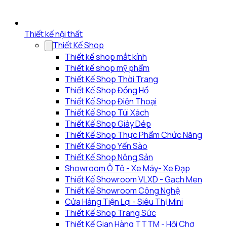
Thiết kế nội thất
Thiết Kế Shop
Thiết kế shop mắt kính
Thiết kế shop mỹ phẩm
Thiết Kế Shop Thời Trang
Thiết Kế Shop Đồng Hồ
Thiết Kế Shop Điện Thoại
Thiết Kế Shop Túi Xách
Thiết Kế Shop Giày Dép
Thiết Kế Shop Thực Phẩm Chức Năng
Thiết Kế Shop Yến Sào
Thiết Kế Shop Nông Sản
Showroom Ô Tô - Xe Máy- Xe Đạp
Thiết Kế Showroom VLXD - Gạch Men
Thiết Kế Showroom Công Nghệ
Cửa Hàng Tiện Lợi - Siêu Thị Mini
Thiết Kế Shop Trang Sức
Thiết Kế Gian Hàng TTTM - Hội Chợ