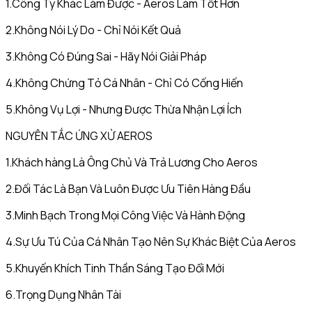
1.Công Ty Khác Làm Được - Aeros Làm Tốt Hơn
2.Không Nói Lý Do - Chỉ Nói Kết Quả
3.Không Có Đúng Sai - Hãy Nói Giải Pháp
4.Không Chứng Tỏ Cá Nhân - Chỉ Có Cống Hiến
5.Không Vụ Lợi - Nhưng Được Thừa Nhận Lợi Ích
NGUYÊN TẮC ỨNG XỬ AEROS
1.Khách hàng Là Ông Chủ Và Trả Lương Cho Aeros
2.Đối Tác Là Bạn Và Luôn Được Ưu Tiên Hàng Đầu
3.Minh Bạch Trong Mọi Công Việc Và Hành Động
4.Sự Ưu Tú Của Cá Nhân Tạo Nên Sự Khác Biệt Của Aeros
5.Khuyến Khích Tinh Thần Sáng Tạo Đổi Mới
6.Trọng Dụng Nhân Tài