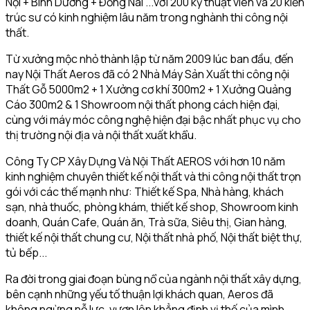
Nội + Bình Dương + Đồng Nai ...với 200 kỹ thuật viên và 20 kiến
trúc sư có kinh nghiệm lâu năm trong nghành thi công nội
thất.
Từ xưởng mộc nhỏ thành lập từ năm 2009 lúc ban đầu, đến
nay Nội Thất Aeros đã có 2 Nhà Máy Sản Xuất thi công nội
Thất Gỗ 5000m2 + 1 Xưởng cơ khí 300m2 + 1 Xưởng Quảng
Cáo 300m2 & 1 Showroom nội thất phong cách hiện đại,
cùng với máy móc công nghệ hiện đại bậc nhất phục vụ cho
thị trường nội địa và nội thất xuất khẩu.
Công Ty CP Xây Dựng Và Nội Thất AEROS với hơn 10 năm
kinh nghiệm chuyên thiết kế nội thất và thi công nội thất trọn
gói với các thế mạnh như: Thiết kế Spa, Nhà hàng, khách
sạn, nhà thuốc, phòng khám, thiết kế shop, Showroom kinh
doanh, Quán Cafe, Quán ăn, Trà sữa, Siêu thị, Gian hàng,
thiết kế nội thất chung cư, Nội thất nhà phố, Nội thất biệt thự,
tủ bếp...
Ra đời trong giai đoạn bùng nổ của ngành nội thất xây dựng,
bên cạnh những yếu tố thuận lợi khách quan, Aeros đã
không ngừng nỗ lực, vươn lên khẳng định vị thế của mình.