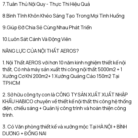
7.Tuân Thủ Nội Quy - Thực Thi Hiệu Quả
8.Bình Tĩnh Khôn Khéo Sáng Tạo Trong Mọi Tình Huống
9.Giúp Đỡ Chia Sẻ Cùng Nhau Phát Triển
10.Luôn Sát Cánh Và Động Viên
NĂNG LỰC CỦA NỘI THẤT AEROS?
1. Nội Thất AEROS với hơn 10 năm kinh nghiệm thiết kế nội
thất, Có nhà máy sản xuất thi công nội thất 5000m2 + 1
Xưởng Cơ Khí 200m2+ 1 Xưởng Quảng Cáo 150m2 Tại
TP.HCM
2. Sở hữu công ty con là CÔNG TY SẢN XUẤT XUẤT NHẬP
KHẨU HABICO chuyên về thiết kế nội thất thi công hệ thống
điện, chiếu sáng + Quản lý công trình và hoàn thiện công
trình.
3. Có Văn phòng thiết kế và xưởng mộc Tại HÀ NỘI + BÌNH
DƯƠNG + ĐỒNG NAI