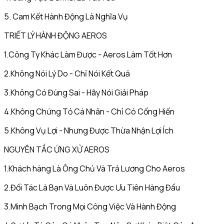
5. Cam Kết Hành Động Là Nghĩa Vụ
TRIẾT LÝ HÀNH ĐỘNG AEROS
1.Công Ty Khác Làm Được - Aeros Làm Tốt Hơn
2.Không Nói Lý Do - Chỉ Nói Kết Quả
3.Không Có Đúng Sai - Hãy Nói Giải Pháp
4.Không Chứng Tỏ Cá Nhân - Chỉ Có Cống Hiến
5.Không Vụ Lợi - Nhưng Được Thừa Nhận Lợi Ích
NGUYÊN TẮC ỨNG XỬ AEROS
1.Khách hàng Là Ông Chủ Và Trả Lương Cho Aeros
2.Đối Tác Là Bạn Và Luôn Được Ưu Tiên Hàng Đầu
3.Minh Bạch Trong Mọi Công Việc Và Hành Động