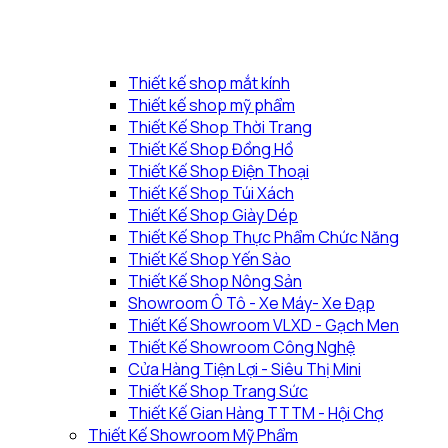
Thiết kế shop mắt kính
Thiết kế shop mỹ phẩm
Thiết Kế Shop Thời Trang
Thiết Kế Shop Đồng Hồ
Thiết Kế Shop Điện Thoại
Thiết Kế Shop Túi Xách
Thiết Kế Shop Giày Dép
Thiết Kế Shop Thực Phẩm Chức Năng
Thiết Kế Shop Yến Sào
Thiết Kế Shop Nông Sản
Showroom Ô Tô - Xe Máy- Xe Đạp
Thiết Kế Showroom VLXD - Gạch Men
Thiết Kế Showroom Công Nghệ
Cửa Hàng Tiện Lợi - Siêu Thị Mini
Thiết Kế Shop Trang Sức
Thiết Kế Gian Hàng TTTM - Hội Chợ
Thiết Kế Showroom Mỹ Phẩm