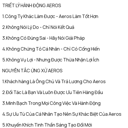
TRIẾT LÝ HÀNH ĐỘNG AEROS
1.Công Ty Khác Làm Được - Aeros Làm Tốt Hơn
2.Không Nói Lý Do - Chỉ Nói Kết Quả
3.Không Có Đúng Sai - Hãy Nói Giải Pháp
4.Không Chứng Tỏ Cá Nhân - Chỉ Có Cống Hiến
5.Không Vụ Lợi - Nhưng Được Thừa Nhận Lợi Ích
NGUYÊN TẮC ỨNG XỬ AEROS
1.Khách hàng Là Ông Chủ Và Trả Lương Cho Aeros
2.Đối Tác Là Bạn Và Luôn Được Ưu Tiên Hàng Đầu
3.Minh Bạch Trong Mọi Công Việc Và Hành Động
4.Sự Ưu Tú Của Cá Nhân Tạo Nên Sự Khác Biệt Của Aeros
5.Khuyến Khích Tinh Thần Sáng Tạo Đổi Mới