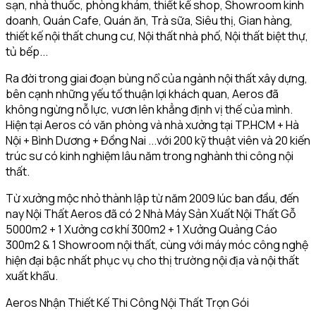
sạn, nhà thuốc, phòng khám, thiết kế shop, Showroom kinh
doanh, Quán Cafe, Quán ăn, Trà sữa, Siêu thị, Gian hàng,
thiết kế nội thất chung cư, Nội thất nhà phố, Nội thất biệt thự,
tủ bếp...
Ra đời trong giai đoạn bùng nổ của ngành nội thất xây dựng,
bên cạnh những yếu tố thuận lợi khách quan, Aeros đã
không ngừng nỗ lực, vươn lên khẳng định vị thế của mình.
Hiện tại Aeros có văn phòng và nhà xưởng tại TP.HCM + Hà
Nội + Bình Dương + Đồng Nai ...với 200 kỹ thuật viên và 20 kiến
trúc sư có kinh nghiệm lâu năm trong nghành thi công nội
thất.
Từ xưởng mộc nhỏ thành lập từ năm 2009 lúc ban đầu, đến
nay Nội Thất Aeros đã có 2 Nhà Máy Sản Xuất Nội Thất Gỗ
5000m2 + 1 Xưởng cơ khí 300m2 + 1 Xưởng Quảng Cáo
300m2 & 1 Showroom nội thất, cùng với máy móc công nghệ
hiện đại bậc nhất phục vụ cho thị trường nội địa và nội thất
xuất khẩu.
Aeros Nhận Thiết Kế Thi Công Nội Thất Trọn Gói