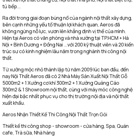
tủ bếp...
Ra đời trong giai đoạn bùng nổ của ngành nội thất xây dựng,
bên cạnh những yếu tố thuận lợi khách quan, Aeros đã
không ngừng nỗ lực, vươn lên khẳng định vị thế của mình.
Hiện tại Aeros có văn phòng và nhà xưởng tại TP.HCM + Hà
Nội + Bình Dương + Đồng Nai ...với 200 kỹ thuật viên và 20 kiến
trúc sư có kinh nghiệm lâu năm trong nghành thi công nội
thất.
Từ xưởng mộc nhỏ thành lập từ năm 2009 lúc ban đầu, đến
nay Nội Thất Aeros đã có 2 Nhà Máy Sản Xuất Nội Thất Gỗ
5000m2 + 1 Xưởng cơ khí 300m2 + 1 Xưởng Quảng Cáo
300m2 & 1 Showroom nội thất, cùng với máy móc công nghệ
hiện đại bậc nhất phục vụ cho thị trường nội địa và nội thất
xuất khẩu.
Aeros Nhận Thiết Kế Thi Công Nội Thất Trọn Gói
Thiết kế thi công shop - showroom - cửa hàng, Spa, Quán
cafe, Trà sữa, Nhà hàng