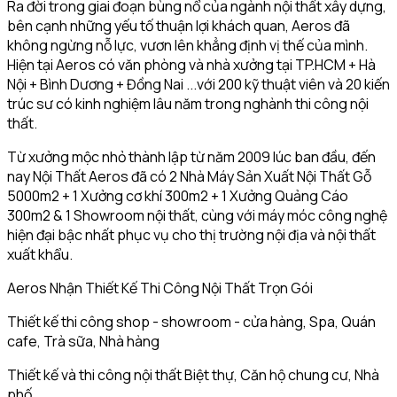
Ra đời trong giai đoạn bùng nổ của ngành nội thất xây dựng,
bên cạnh những yếu tố thuận lợi khách quan, Aeros đã
không ngừng nỗ lực, vươn lên khẳng định vị thế của mình.
Hiện tại Aeros có văn phòng và nhà xưởng tại TP.HCM + Hà
Nội + Bình Dương + Đồng Nai ...với 200 kỹ thuật viên và 20 kiến
trúc sư có kinh nghiệm lâu năm trong nghành thi công nội
thất.
Từ xưởng mộc nhỏ thành lập từ năm 2009 lúc ban đầu, đến
nay Nội Thất Aeros đã có 2 Nhà Máy Sản Xuất Nội Thất Gỗ
5000m2 + 1 Xưởng cơ khí 300m2 + 1 Xưởng Quảng Cáo
300m2 & 1 Showroom nội thất, cùng với máy móc công nghệ
hiện đại bậc nhất phục vụ cho thị trường nội địa và nội thất
xuất khẩu.
Aeros Nhận Thiết Kế Thi Công Nội Thất Trọn Gói
Thiết kế thi công shop - showroom - cửa hàng, Spa, Quán
cafe, Trà sữa, Nhà hàng
Thiết kế và thi công nội thất Biệt thự, Căn hộ chung cư, Nhà
phố