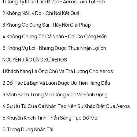
1.Công Ty Khác Làm Được - Aeros Làm Tốt Hơn
2.Không Nói Lý Do - Chỉ Nói Kết Quả
3.Không Có Đúng Sai - Hãy Nói Giải Pháp
4.Không Chứng Tỏ Cá Nhân - Chỉ Có Cống Hiến
5.Không Vụ Lợi - Nhưng Được Thừa Nhận Lợi Ích
NGUYÊN TẮC ỨNG XỬ AEROS
1.Khách hàng Là Ông Chủ Và Trả Lương Cho Aeros
2.Đối Tác Là Bạn Và Luôn Được Ưu Tiên Hàng Đầu
3.Minh Bạch Trong Mọi Công Việc Và Hành Động
4.Sự Ưu Tú Của Cá Nhân Tạo Nên Sự Khác Biệt Của Aeros
5.Khuyến Khích Tinh Thần Sáng Tạo Đổi Mới
6.Trọng Dụng Nhân Tài