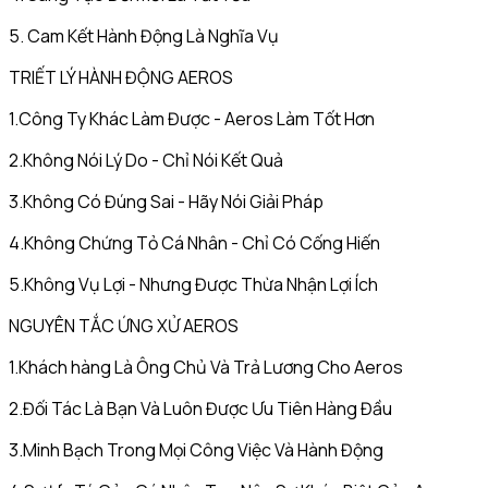
5. Cam Kết Hành Động Là Nghĩa Vụ
TRIẾT LÝ HÀNH ĐỘNG AEROS
1.Công Ty Khác Làm Được - Aeros Làm Tốt Hơn
2.Không Nói Lý Do - Chỉ Nói Kết Quả
3.Không Có Đúng Sai - Hãy Nói Giải Pháp
4.Không Chứng Tỏ Cá Nhân - Chỉ Có Cống Hiến
5.Không Vụ Lợi - Nhưng Được Thừa Nhận Lợi Ích
NGUYÊN TẮC ỨNG XỬ AEROS
1.Khách hàng Là Ông Chủ Và Trả Lương Cho Aeros
2.Đối Tác Là Bạn Và Luôn Được Ưu Tiên Hàng Đầu
3.Minh Bạch Trong Mọi Công Việc Và Hành Động