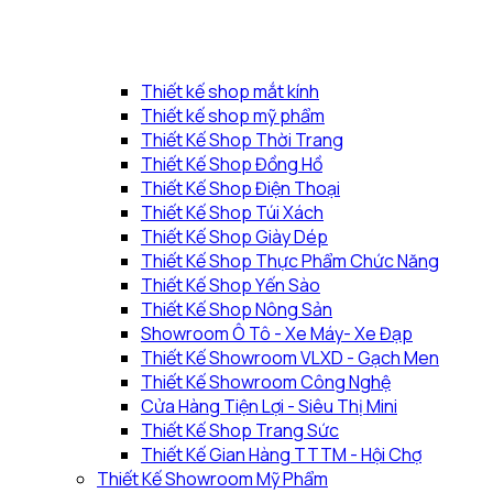
Thiết kế shop mắt kính
Thiết kế shop mỹ phẩm
Thiết Kế Shop Thời Trang
Thiết Kế Shop Đồng Hồ
Thiết Kế Shop Điện Thoại
Thiết Kế Shop Túi Xách
Thiết Kế Shop Giày Dép
Thiết Kế Shop Thực Phẩm Chức Năng
Thiết Kế Shop Yến Sào
Thiết Kế Shop Nông Sản
Showroom Ô Tô - Xe Máy- Xe Đạp
Thiết Kế Showroom VLXD - Gạch Men
Thiết Kế Showroom Công Nghệ
Cửa Hàng Tiện Lợi - Siêu Thị Mini
Thiết Kế Shop Trang Sức
Thiết Kế Gian Hàng TTTM - Hội Chợ
Thiết Kế Showroom Mỹ Phẩm