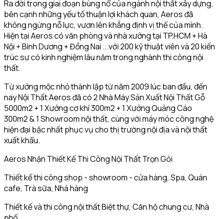
Ra đời trong giai đoạn bùng nổ của ngành nội thất xây dựng,
bên cạnh những yếu tố thuận lợi khách quan, Aeros đã
không ngừng nỗ lực, vươn lên khẳng định vị thế của mình.
Hiện tại Aeros có văn phòng và nhà xưởng tại TP.HCM + Hà
Nội + Bình Dương + Đồng Nai ...với 200 kỹ thuật viên và 20 kiến
trúc sư có kinh nghiệm lâu năm trong nghành thi công nội
thất.
Từ xưởng mộc nhỏ thành lập từ năm 2009 lúc ban đầu, đến
nay Nội Thất Aeros đã có 2 Nhà Máy Sản Xuất Nội Thất Gỗ
5000m2 + 1 Xưởng cơ khí 300m2 + 1 Xưởng Quảng Cáo
300m2 & 1 Showroom nội thất, cùng với máy móc công nghệ
hiện đại bậc nhất phục vụ cho thị trường nội địa và nội thất
xuất khẩu.
Aeros Nhận Thiết Kế Thi Công Nội Thất Trọn Gói
Thiết kế thi công shop - showroom - cửa hàng, Spa, Quán
cafe, Trà sữa, Nhà hàng
Thiết kế và thi công nội thất Biệt thự, Căn hộ chung cư, Nhà
phố