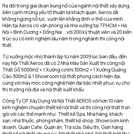
Ra đời trong giai đoạn bùng nổ của ngành nội thất xây dựng,
bên cạnh những yếu tố thuận lợi khách quan, Aeros đã
không ngừng nỗ lực, vươn lên khẳng định vị thế của mình.
Hiện tại Aeros có văn phòng và nhà xưởng tại TP.HCM + Hà
Nội + Bình Dương + Đồng Nai ...với 200 kỹ thuật viên và 20 kiến
trúc sư có kinh nghiệm lâu năm trong nghành thi công nội
thất.
Từ xưởng mộc nhỏ thành lập từ năm 2009 lúc ban đầu, đến
nay Nội Thất Aeros đã có 2 Nhà Máy Sản Xuất thi công nội
Thất Gỗ 5000m2 + 1 Xưởng cơ khí 300m2 + 1 Xưởng Quảng
Cáo 300m2 & 1 Showroom nội thất phong cách hiện đại,
cùng với máy móc công nghệ hiện đại bậc nhất phục vụ cho
thị trường nội địa và nội thất xuất khẩu.
Công Ty CP Xây Dựng Và Nội Thất AEROS với hơn 10 năm
kinh nghiệm chuyên thiết kế nội thất và thi công nội thất trọn
gói với các thế mạnh như: Thiết kế Spa, Nhà hàng, khách
sạn, nhà thuốc, phòng khám, thiết kế shop, Showroom kinh
doanh, Quán Cafe, Quán ăn, Trà sữa, Siêu thị, Gian hàng,
thiết kế nội thất chung cư, Nội thất nhà phố, Nội thất biệt thự,