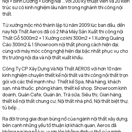
Nội + Bình Dương + Đồng Nai ...với 200 kỹ thuật viên và 20 kiến
trúc sư có kinh nghiệm lâu năm trong nghành thi công nội
thất.
Từ xưởng mộc nhỏ thành lập từ năm 2009 lúc ban đầu, đến
nay Nội Thất Aeros đã có 2 Nhà Máy Sản Xuất thi công nội
Thất Gỗ 5000m2 + 1 Xưởng cơ khí 300m2 + 1 Xưởng Quảng
Cáo 300m2 & 1 Showroom nội thất phong cách hiện đại,
cùng với máy móc công nghệ hiện đại bậc nhất phục vụ cho
thị trường nội địa và nội thất xuất khẩu.
Công Ty CP Xây Dựng Và Nội Thất AEROS với hơn 10 năm
kinh nghiệm chuyên thiết kế nội thất và thi công nội thất trọn
gói với các thế mạnh như: Thiết kế Spa, Nhà hàng, khách
sạn, nhà thuốc, phòng khám, thiết kế shop, Showroom kinh
doanh, Quán Cafe, Quán ăn, Trà sữa, Siêu thị, Gian hàng,
thiết kế nội thất chung cư, Nội thất nhà phố, Nội thất biệt thự,
tủ bếp...
Ra đời trong giai đoạn bùng nổ của ngành nội thất xây dựng,
bên cạnh những yếu tố thuận lợi khách quan, Aeros đã
không ngừng nỗ lực, vươn lên khẳng định vị thế của mình.