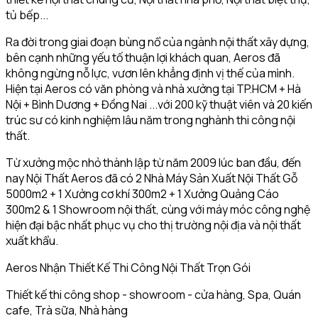
tủ bếp...
Ra đời trong giai đoạn bùng nổ của ngành nội thất xây dựng,
bên cạnh những yếu tố thuận lợi khách quan, Aeros đã
không ngừng nỗ lực, vươn lên khẳng định vị thế của mình.
Hiện tại Aeros có văn phòng và nhà xưởng tại TP.HCM + Hà
Nội + Bình Dương + Đồng Nai ...với 200 kỹ thuật viên và 20 kiến
trúc sư có kinh nghiệm lâu năm trong nghành thi công nội
thất.
Từ xưởng mộc nhỏ thành lập từ năm 2009 lúc ban đầu, đến
nay Nội Thất Aeros đã có 2 Nhà Máy Sản Xuất Nội Thất Gỗ
5000m2 + 1 Xưởng cơ khí 300m2 + 1 Xưởng Quảng Cáo
300m2 & 1 Showroom nội thất, cùng với máy móc công nghệ
hiện đại bậc nhất phục vụ cho thị trường nội địa và nội thất
xuất khẩu.
Aeros Nhận Thiết Kế Thi Công Nội Thất Trọn Gói
Thiết kế thi công shop - showroom - cửa hàng, Spa, Quán
cafe, Trà sữa, Nhà hàng