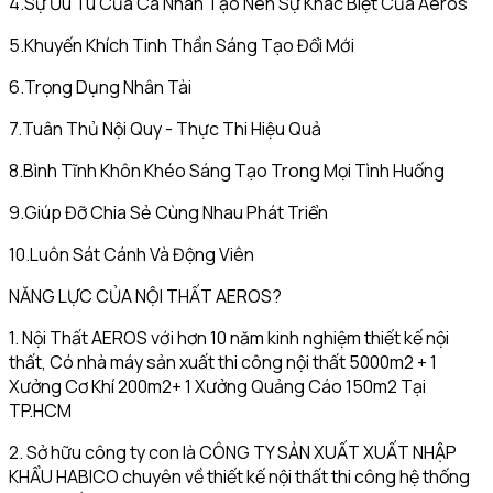
4.Sự Ưu Tú Của Cá Nhân Tạo Nên Sự Khác Biệt Của Aeros
5.Khuyến Khích Tinh Thần Sáng Tạo Đổi Mới
6.Trọng Dụng Nhân Tài
7.Tuân Thủ Nội Quy - Thực Thi Hiệu Quả
8.Bình Tĩnh Khôn Khéo Sáng Tạo Trong Mọi Tình Huống
9.Giúp Đỡ Chia Sẻ Cùng Nhau Phát Triển
10.Luôn Sát Cánh Và Động Viên
NĂNG LỰC CỦA NỘI THẤT AEROS?
1. Nội Thất AEROS với hơn 10 năm kinh nghiệm thiết kế nội
thất, Có nhà máy sản xuất thi công nội thất 5000m2 + 1
Xưởng Cơ Khí 200m2+ 1 Xưởng Quảng Cáo 150m2 Tại
TP.HCM
2. Sở hữu công ty con là CÔNG TY SẢN XUẤT XUẤT NHẬP
KHẨU HABICO chuyên về thiết kế nội thất thi công hệ thống