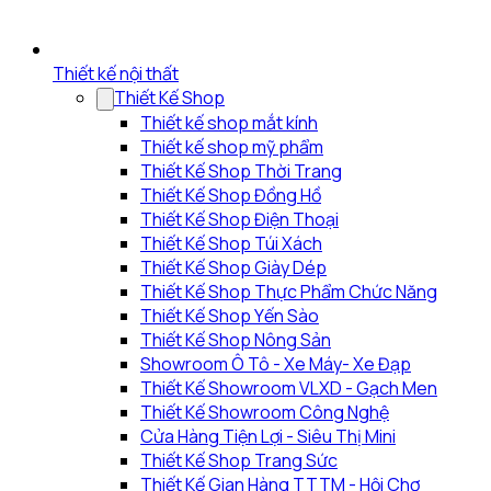
Thiết kế nội thất
Thiết Kế Shop
Thiết kế shop mắt kính
Thiết kế shop mỹ phẩm
Thiết Kế Shop Thời Trang
Thiết Kế Shop Đồng Hồ
Thiết Kế Shop Điện Thoại
Thiết Kế Shop Túi Xách
Thiết Kế Shop Giày Dép
Thiết Kế Shop Thực Phẩm Chức Năng
Thiết Kế Shop Yến Sào
Thiết Kế Shop Nông Sản
Showroom Ô Tô - Xe Máy- Xe Đạp
Thiết Kế Showroom VLXD - Gạch Men
Thiết Kế Showroom Công Nghệ
Cửa Hàng Tiện Lợi - Siêu Thị Mini
Thiết Kế Shop Trang Sức
Thiết Kế Gian Hàng TTTM - Hội Chợ