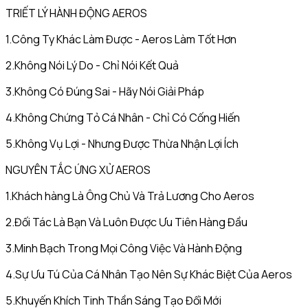
TRIẾT LÝ HÀNH ĐỘNG AEROS
1.Công Ty Khác Làm Được - Aeros Làm Tốt Hơn
2.Không Nói Lý Do - Chỉ Nói Kết Quả
3.Không Có Đúng Sai - Hãy Nói Giải Pháp
4.Không Chứng Tỏ Cá Nhân - Chỉ Có Cống Hiến
5.Không Vụ Lợi - Nhưng Được Thừa Nhận Lợi Ích
NGUYÊN TẮC ỨNG XỬ AEROS
1.Khách hàng Là Ông Chủ Và Trả Lương Cho Aeros
2.Đối Tác Là Bạn Và Luôn Được Ưu Tiên Hàng Đầu
3.Minh Bạch Trong Mọi Công Việc Và Hành Động
4.Sự Ưu Tú Của Cá Nhân Tạo Nên Sự Khác Biệt Của Aeros
5.Khuyến Khích Tinh Thần Sáng Tạo Đổi Mới