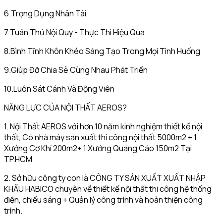
6.Trọng Dụng Nhân Tài
7.Tuân Thủ Nội Quy - Thực Thi Hiệu Quả
8.Bình Tĩnh Khôn Khéo Sáng Tạo Trong Mọi Tình Huống
9.Giúp Đỡ Chia Sẻ Cùng Nhau Phát Triển
10.Luôn Sát Cánh Và Động Viên
NĂNG LỰC CỦA NỘI THẤT AEROS?
1. Nội Thất AEROS với hơn 10 năm kinh nghiệm thiết kế nội
thất, Có nhà máy sản xuất thi công nội thất 5000m2 + 1
Xưởng Cơ Khí 200m2+ 1 Xưởng Quảng Cáo 150m2 Tại
TP.HCM
2. Sở hữu công ty con là CÔNG TY SẢN XUẤT XUẤT NHẬP
KHẨU HABICO chuyên về thiết kế nội thất thi công hệ thống
điện, chiếu sáng + Quản lý công trình và hoàn thiện công
trình.