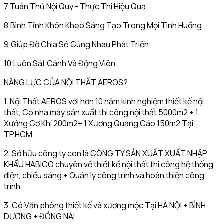
7.Tuân Thủ Nội Quy - Thực Thi Hiệu Quả
8.Bình Tĩnh Khôn Khéo Sáng Tạo Trong Mọi Tình Huống
9.Giúp Đỡ Chia Sẻ Cùng Nhau Phát Triển
10.Luôn Sát Cánh Và Động Viên
NĂNG LỰC CỦA NỘI THẤT AEROS?
1. Nội Thất AEROS với hơn 10 năm kinh nghiệm thiết kế nội
thất, Có nhà máy sản xuất thi công nội thất 5000m2 + 1
Xưởng Cơ Khí 200m2+ 1 Xưởng Quảng Cáo 150m2 Tại
TP.HCM
2. Sở hữu công ty con là CÔNG TY SẢN XUẤT XUẤT NHẬP
KHẨU HABICO chuyên về thiết kế nội thất thi công hệ thống
điện, chiếu sáng + Quản lý công trình và hoàn thiện công
trình.
3. Có Văn phòng thiết kế và xưởng mộc Tại HÀ NỘI + BÌNH
DƯƠNG + ĐỒNG NAI