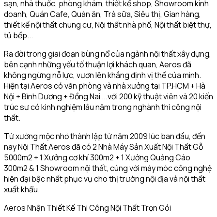
sạn, nhà thuốc, phòng khám, thiết kế shop, Showroom kinh
doanh, Quán Cafe, Quán ăn, Trà sữa, Siêu thị, Gian hàng,
thiết kế nội thất chung cư, Nội thất nhà phố, Nội thất biệt thự,
tủ bếp...
Ra đời trong giai đoạn bùng nổ của ngành nội thất xây dựng,
bên cạnh những yếu tố thuận lợi khách quan, Aeros đã
không ngừng nỗ lực, vươn lên khẳng định vị thế của mình.
Hiện tại Aeros có văn phòng và nhà xưởng tại TP.HCM + Hà
Nội + Bình Dương + Đồng Nai ...với 200 kỹ thuật viên và 20 kiến
trúc sư có kinh nghiệm lâu năm trong nghành thi công nội
thất.
Từ xưởng mộc nhỏ thành lập từ năm 2009 lúc ban đầu, đến
nay Nội Thất Aeros đã có 2 Nhà Máy Sản Xuất Nội Thất Gỗ
5000m2 + 1 Xưởng cơ khí 300m2 + 1 Xưởng Quảng Cáo
300m2 & 1 Showroom nội thất, cùng với máy móc công nghệ
hiện đại bậc nhất phục vụ cho thị trường nội địa và nội thất
xuất khẩu.
Aeros Nhận Thiết Kế Thi Công Nội Thất Trọn Gói