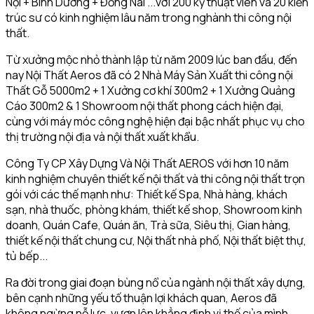
Nội + Bình Dương + Đồng Nai ...với 200 kỹ thuật viên và 20 kiến
trúc sư có kinh nghiệm lâu năm trong nghành thi công nội
thất.
Từ xưởng mộc nhỏ thành lập từ năm 2009 lúc ban đầu, đến
nay Nội Thất Aeros đã có 2 Nhà Máy Sản Xuất thi công nội
Thất Gỗ 5000m2 + 1 Xưởng cơ khí 300m2 + 1 Xưởng Quảng
Cáo 300m2 & 1 Showroom nội thất phong cách hiện đại,
cùng với máy móc công nghệ hiện đại bậc nhất phục vụ cho
thị trường nội địa và nội thất xuất khẩu.
Công Ty CP Xây Dựng Và Nội Thất AEROS với hơn 10 năm
kinh nghiệm chuyên thiết kế nội thất và thi công nội thất trọn
gói với các thế mạnh như: Thiết kế Spa, Nhà hàng, khách
sạn, nhà thuốc, phòng khám, thiết kế shop, Showroom kinh
doanh, Quán Cafe, Quán ăn, Trà sữa, Siêu thị, Gian hàng,
thiết kế nội thất chung cư, Nội thất nhà phố, Nội thất biệt thự,
tủ bếp...
Ra đời trong giai đoạn bùng nổ của ngành nội thất xây dựng,
bên cạnh những yếu tố thuận lợi khách quan, Aeros đã
không ngừng nỗ lực, vươn lên khẳng định vị thế của mình.