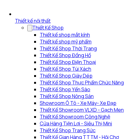
Thiết kế nội thất
Thiết Kế Shop
Thiết kế shop mắt kính
Thiết kế shop mỹ phẩm
Thiết Kế Shop Thời Trang
Thiết Kế Shop Đồng Hồ
Thiết Kế Shop Điện Thoại
Thiết Kế Shop Túi Xách
Thiết Kế Shop Giày Dép
Thiết Kế Shop Thực Phẩm Chức Năng
Thiết Kế Shop Yến Sào
Thiết Kế Shop Nông Sản
Showroom Ô Tô - Xe Máy- Xe Đạp
Thiết Kế Showroom VLXD - Gạch Men
Thiết Kế Showroom Công Nghệ
Cửa Hàng Tiện Lợi - Siêu Thị Mini
Thiết Kế Shop Trang Sức
Thiết Kế Gian Hàng TTTM - Hội Chợ