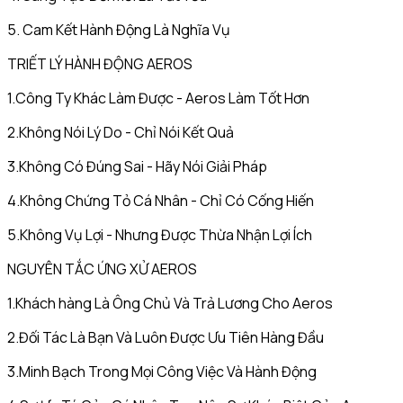
5. Cam Kết Hành Động Là Nghĩa Vụ
TRIẾT LÝ HÀNH ĐỘNG AEROS
1.Công Ty Khác Làm Được - Aeros Làm Tốt Hơn
2.Không Nói Lý Do - Chỉ Nói Kết Quả
3.Không Có Đúng Sai - Hãy Nói Giải Pháp
4.Không Chứng Tỏ Cá Nhân - Chỉ Có Cống Hiến
5.Không Vụ Lợi - Nhưng Được Thừa Nhận Lợi Ích
NGUYÊN TẮC ỨNG XỬ AEROS
1.Khách hàng Là Ông Chủ Và Trả Lương Cho Aeros
2.Đối Tác Là Bạn Và Luôn Được Ưu Tiên Hàng Đầu
3.Minh Bạch Trong Mọi Công Việc Và Hành Động