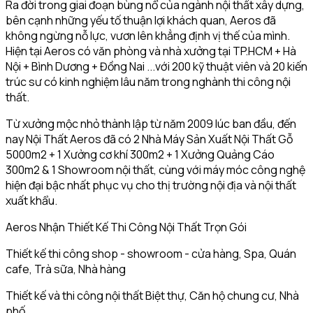
Ra đời trong giai đoạn bùng nổ của ngành nội thất xây dựng,
bên cạnh những yếu tố thuận lợi khách quan, Aeros đã
không ngừng nỗ lực, vươn lên khẳng định vị thế của mình.
Hiện tại Aeros có văn phòng và nhà xưởng tại TP.HCM + Hà
Nội + Bình Dương + Đồng Nai ...với 200 kỹ thuật viên và 20 kiến
trúc sư có kinh nghiệm lâu năm trong nghành thi công nội
thất.
Từ xưởng mộc nhỏ thành lập từ năm 2009 lúc ban đầu, đến
nay Nội Thất Aeros đã có 2 Nhà Máy Sản Xuất Nội Thất Gỗ
5000m2 + 1 Xưởng cơ khí 300m2 + 1 Xưởng Quảng Cáo
300m2 & 1 Showroom nội thất, cùng với máy móc công nghệ
hiện đại bậc nhất phục vụ cho thị trường nội địa và nội thất
xuất khẩu.
Aeros Nhận Thiết Kế Thi Công Nội Thất Trọn Gói
Thiết kế thi công shop - showroom - cửa hàng, Spa, Quán
cafe, Trà sữa, Nhà hàng
Thiết kế và thi công nội thất Biệt thự, Căn hộ chung cư, Nhà
phố