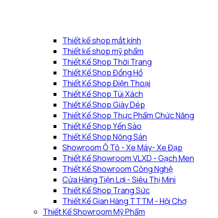
Thiết kế shop mắt kính
Thiết kế shop mỹ phẩm
Thiết Kế Shop Thời Trang
Thiết Kế Shop Đồng Hồ
Thiết Kế Shop Điện Thoại
Thiết Kế Shop Túi Xách
Thiết Kế Shop Giày Dép
Thiết Kế Shop Thực Phẩm Chức Năng
Thiết Kế Shop Yến Sào
Thiết Kế Shop Nông Sản
Showroom Ô Tô - Xe Máy- Xe Đạp
Thiết Kế Showroom VLXD - Gạch Men
Thiết Kế Showroom Công Nghệ
Cửa Hàng Tiện Lợi - Siêu Thị Mini
Thiết Kế Shop Trang Sức
Thiết Kế Gian Hàng TTTM - Hội Chợ
Thiết Kế Showroom Mỹ Phẩm