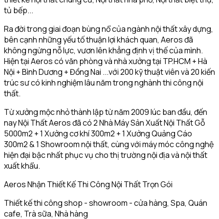
tủ bếp...
Ra đời trong giai đoạn bùng nổ của ngành nội thất xây dựng,
bên cạnh những yếu tố thuận lợi khách quan, Aeros đã
không ngừng nỗ lực, vươn lên khẳng định vị thế của mình.
Hiện tại Aeros có văn phòng và nhà xưởng tại TP.HCM + Hà
Nội + Bình Dương + Đồng Nai ...với 200 kỹ thuật viên và 20 kiến
trúc sư có kinh nghiệm lâu năm trong nghành thi công nội
thất.
Từ xưởng mộc nhỏ thành lập từ năm 2009 lúc ban đầu, đến
nay Nội Thất Aeros đã có 2 Nhà Máy Sản Xuất Nội Thất Gỗ
5000m2 + 1 Xưởng cơ khí 300m2 + 1 Xưởng Quảng Cáo
300m2 & 1 Showroom nội thất, cùng với máy móc công nghệ
hiện đại bậc nhất phục vụ cho thị trường nội địa và nội thất
xuất khẩu.
Aeros Nhận Thiết Kế Thi Công Nội Thất Trọn Gói
Thiết kế thi công shop - showroom - cửa hàng, Spa, Quán
cafe, Trà sữa, Nhà hàng