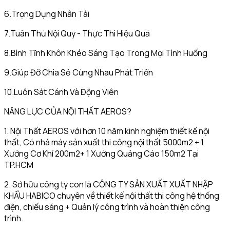
6.Trọng Dụng Nhân Tài
7.Tuân Thủ Nội Quy - Thực Thi Hiệu Quả
8.Bình Tĩnh Khôn Khéo Sáng Tạo Trong Mọi Tình Huống
9.Giúp Đỡ Chia Sẻ Cùng Nhau Phát Triển
10.Luôn Sát Cánh Và Động Viên
NĂNG LỰC CỦA NỘI THẤT AEROS?
1. Nội Thất AEROS với hơn 10 năm kinh nghiệm thiết kế nội
thất, Có nhà máy sản xuất thi công nội thất 5000m2 + 1
Xưởng Cơ Khí 200m2+ 1 Xưởng Quảng Cáo 150m2 Tại
TP.HCM
2. Sở hữu công ty con là CÔNG TY SẢN XUẤT XUẤT NHẬP
KHẨU HABICO chuyên về thiết kế nội thất thi công hệ thống
điện, chiếu sáng + Quản lý công trình và hoàn thiện công
trình.