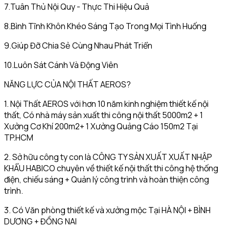
7.Tuân Thủ Nội Quy - Thực Thi Hiệu Quả
8.Bình Tĩnh Khôn Khéo Sáng Tạo Trong Mọi Tình Huống
9.Giúp Đỡ Chia Sẻ Cùng Nhau Phát Triển
10.Luôn Sát Cánh Và Động Viên
NĂNG LỰC CỦA NỘI THẤT AEROS?
1. Nội Thất AEROS với hơn 10 năm kinh nghiệm thiết kế nội
thất, Có nhà máy sản xuất thi công nội thất 5000m2 + 1
Xưởng Cơ Khí 200m2+ 1 Xưởng Quảng Cáo 150m2 Tại
TP.HCM
2. Sở hữu công ty con là CÔNG TY SẢN XUẤT XUẤT NHẬP
KHẨU HABICO chuyên về thiết kế nội thất thi công hệ thống
điện, chiếu sáng + Quản lý công trình và hoàn thiện công
trình.
3. Có Văn phòng thiết kế và xưởng mộc Tại HÀ NỘI + BÌNH
DƯƠNG + ĐỒNG NAI