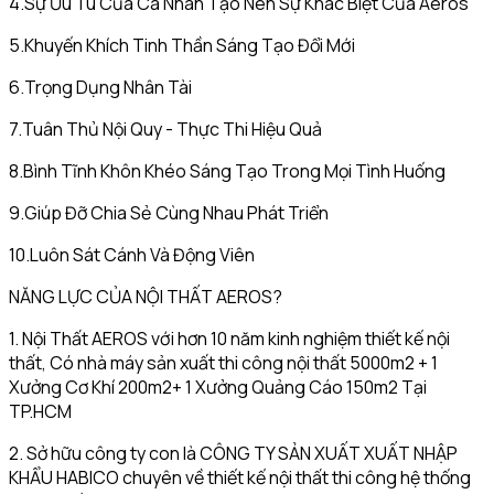
4.Sự Ưu Tú Của Cá Nhân Tạo Nên Sự Khác Biệt Của Aeros
5.Khuyến Khích Tinh Thần Sáng Tạo Đổi Mới
6.Trọng Dụng Nhân Tài
7.Tuân Thủ Nội Quy - Thực Thi Hiệu Quả
8.Bình Tĩnh Khôn Khéo Sáng Tạo Trong Mọi Tình Huống
9.Giúp Đỡ Chia Sẻ Cùng Nhau Phát Triển
10.Luôn Sát Cánh Và Động Viên
NĂNG LỰC CỦA NỘI THẤT AEROS?
1. Nội Thất AEROS với hơn 10 năm kinh nghiệm thiết kế nội
thất, Có nhà máy sản xuất thi công nội thất 5000m2 + 1
Xưởng Cơ Khí 200m2+ 1 Xưởng Quảng Cáo 150m2 Tại
TP.HCM
2. Sở hữu công ty con là CÔNG TY SẢN XUẤT XUẤT NHẬP
KHẨU HABICO chuyên về thiết kế nội thất thi công hệ thống