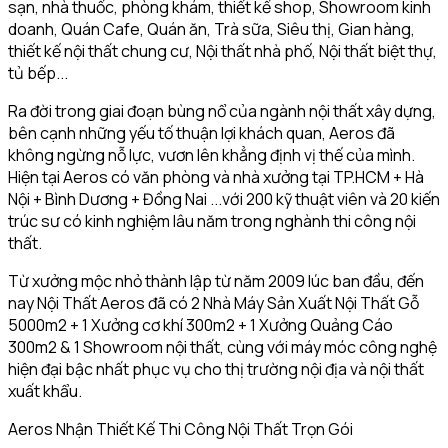
sạn, nhà thuốc, phòng khám, thiết kế shop, Showroom kinh
doanh, Quán Cafe, Quán ăn, Trà sữa, Siêu thị, Gian hàng,
thiết kế nội thất chung cư, Nội thất nhà phố, Nội thất biệt thự,
tủ bếp...
Ra đời trong giai đoạn bùng nổ của ngành nội thất xây dựng,
bên cạnh những yếu tố thuận lợi khách quan, Aeros đã
không ngừng nỗ lực, vươn lên khẳng định vị thế của mình.
Hiện tại Aeros có văn phòng và nhà xưởng tại TP.HCM + Hà
Nội + Bình Dương + Đồng Nai ...với 200 kỹ thuật viên và 20 kiến
trúc sư có kinh nghiệm lâu năm trong nghành thi công nội
thất.
Từ xưởng mộc nhỏ thành lập từ năm 2009 lúc ban đầu, đến
nay Nội Thất Aeros đã có 2 Nhà Máy Sản Xuất Nội Thất Gỗ
5000m2 + 1 Xưởng cơ khí 300m2 + 1 Xưởng Quảng Cáo
300m2 & 1 Showroom nội thất, cùng với máy móc công nghệ
hiện đại bậc nhất phục vụ cho thị trường nội địa và nội thất
xuất khẩu.
Aeros Nhận Thiết Kế Thi Công Nội Thất Trọn Gói