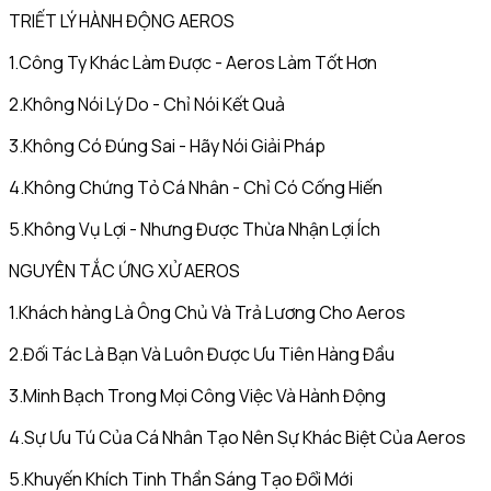
TRIẾT LÝ HÀNH ĐỘNG AEROS
1.Công Ty Khác Làm Được - Aeros Làm Tốt Hơn
2.Không Nói Lý Do - Chỉ Nói Kết Quả
3.Không Có Đúng Sai - Hãy Nói Giải Pháp
4.Không Chứng Tỏ Cá Nhân - Chỉ Có Cống Hiến
5.Không Vụ Lợi - Nhưng Được Thừa Nhận Lợi Ích
NGUYÊN TẮC ỨNG XỬ AEROS
1.Khách hàng Là Ông Chủ Và Trả Lương Cho Aeros
2.Đối Tác Là Bạn Và Luôn Được Ưu Tiên Hàng Đầu
3.Minh Bạch Trong Mọi Công Việc Và Hành Động
4.Sự Ưu Tú Của Cá Nhân Tạo Nên Sự Khác Biệt Của Aeros
5.Khuyến Khích Tinh Thần Sáng Tạo Đổi Mới