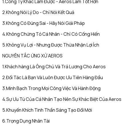
1.Công Ty Khác Làm Được - Aeros Làm Tốt Hơn
2.Không Nói Lý Do - Chỉ Nói Kết Quả
3.Không Có Đúng Sai - Hãy Nói Giải Pháp
4.Không Chứng Tỏ Cá Nhân - Chỉ Có Cống Hiến
5.Không Vụ Lợi - Nhưng Được Thừa Nhận Lợi Ích
NGUYÊN TẮC ỨNG XỬ AEROS
1.Khách hàng Là Ông Chủ Và Trả Lương Cho Aeros
2.Đối Tác Là Bạn Và Luôn Được Ưu Tiên Hàng Đầu
3.Minh Bạch Trong Mọi Công Việc Và Hành Động
4.Sự Ưu Tú Của Cá Nhân Tạo Nên Sự Khác Biệt Của Aeros
5.Khuyến Khích Tinh Thần Sáng Tạo Đổi Mới
6.Trọng Dụng Nhân Tài