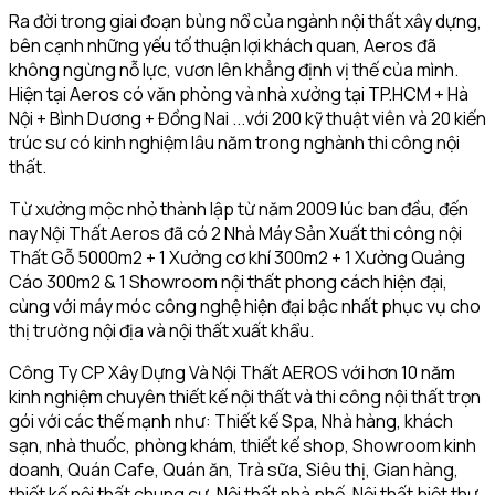
Ra đời trong giai đoạn bùng nổ của ngành nội thất xây dựng,
bên cạnh những yếu tố thuận lợi khách quan, Aeros đã
không ngừng nỗ lực, vươn lên khẳng định vị thế của mình.
Hiện tại Aeros có văn phòng và nhà xưởng tại TP.HCM + Hà
Nội + Bình Dương + Đồng Nai ...với 200 kỹ thuật viên và 20 kiến
trúc sư có kinh nghiệm lâu năm trong nghành thi công nội
thất.
Từ xưởng mộc nhỏ thành lập từ năm 2009 lúc ban đầu, đến
nay Nội Thất Aeros đã có 2 Nhà Máy Sản Xuất thi công nội
Thất Gỗ 5000m2 + 1 Xưởng cơ khí 300m2 + 1 Xưởng Quảng
Cáo 300m2 & 1 Showroom nội thất phong cách hiện đại,
cùng với máy móc công nghệ hiện đại bậc nhất phục vụ cho
thị trường nội địa và nội thất xuất khẩu.
Công Ty CP Xây Dựng Và Nội Thất AEROS với hơn 10 năm
kinh nghiệm chuyên thiết kế nội thất và thi công nội thất trọn
gói với các thế mạnh như: Thiết kế Spa, Nhà hàng, khách
sạn, nhà thuốc, phòng khám, thiết kế shop, Showroom kinh
doanh, Quán Cafe, Quán ăn, Trà sữa, Siêu thị, Gian hàng,
thiết kế nội thất chung cư, Nội thất nhà phố, Nội thất biệt thự,