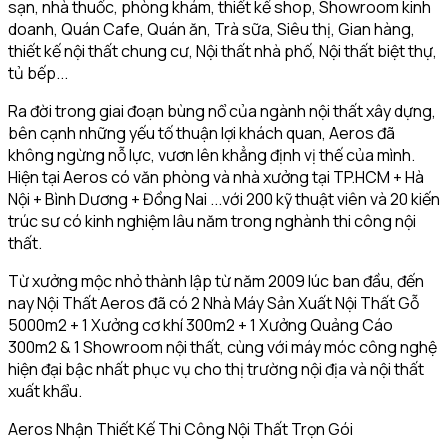
sạn, nhà thuốc, phòng khám, thiết kế shop, Showroom kinh
doanh, Quán Cafe, Quán ăn, Trà sữa, Siêu thị, Gian hàng,
thiết kế nội thất chung cư, Nội thất nhà phố, Nội thất biệt thự,
tủ bếp...
Ra đời trong giai đoạn bùng nổ của ngành nội thất xây dựng,
bên cạnh những yếu tố thuận lợi khách quan, Aeros đã
không ngừng nỗ lực, vươn lên khẳng định vị thế của mình.
Hiện tại Aeros có văn phòng và nhà xưởng tại TP.HCM + Hà
Nội + Bình Dương + Đồng Nai ...với 200 kỹ thuật viên và 20 kiến
trúc sư có kinh nghiệm lâu năm trong nghành thi công nội
thất.
Từ xưởng mộc nhỏ thành lập từ năm 2009 lúc ban đầu, đến
nay Nội Thất Aeros đã có 2 Nhà Máy Sản Xuất Nội Thất Gỗ
5000m2 + 1 Xưởng cơ khí 300m2 + 1 Xưởng Quảng Cáo
300m2 & 1 Showroom nội thất, cùng với máy móc công nghệ
hiện đại bậc nhất phục vụ cho thị trường nội địa và nội thất
xuất khẩu.
Aeros Nhận Thiết Kế Thi Công Nội Thất Trọn Gói