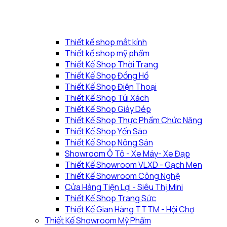
Thiết kế shop mắt kính
Thiết kế shop mỹ phẩm
Thiết Kế Shop Thời Trang
Thiết Kế Shop Đồng Hồ
Thiết Kế Shop Điện Thoại
Thiết Kế Shop Túi Xách
Thiết Kế Shop Giày Dép
Thiết Kế Shop Thực Phẩm Chức Năng
Thiết Kế Shop Yến Sào
Thiết Kế Shop Nông Sản
Showroom Ô Tô - Xe Máy- Xe Đạp
Thiết Kế Showroom VLXD - Gạch Men
Thiết Kế Showroom Công Nghệ
Cửa Hàng Tiện Lợi - Siêu Thị Mini
Thiết Kế Shop Trang Sức
Thiết Kế Gian Hàng TTTM - Hội Chợ
Thiết Kế Showroom Mỹ Phẩm