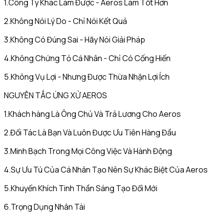
1.Công Ty Khác Làm Được - Aeros Làm Tốt Hơn
2.Không Nói Lý Do - Chỉ Nói Kết Quả
3.Không Có Đúng Sai - Hãy Nói Giải Pháp
4.Không Chứng Tỏ Cá Nhân - Chỉ Có Cống Hiến
5.Không Vụ Lợi - Nhưng Được Thừa Nhận Lợi Ích
NGUYÊN TẮC ỨNG XỬ AEROS
1.Khách hàng Là Ông Chủ Và Trả Lương Cho Aeros
2.Đối Tác Là Bạn Và Luôn Được Ưu Tiên Hàng Đầu
3.Minh Bạch Trong Mọi Công Việc Và Hành Động
4.Sự Ưu Tú Của Cá Nhân Tạo Nên Sự Khác Biệt Của Aeros
5.Khuyến Khích Tinh Thần Sáng Tạo Đổi Mới
6.Trọng Dụng Nhân Tài