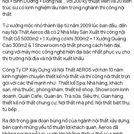
Nội + Bình Dương + Đồng Nai ...với 200 kỹ thuật viên và 20 kiến
trúc sư có kinh nghiệm lâu năm trong nghành thi công nội
thất.
Từ xưởng mộc nhỏ thành lập từ năm 2009 lúc ban đầu, đến
nay Nội Thất Aeros đã có 2 Nhà Máy Sản Xuất thi công nội
Thất Gỗ 5000m2 + 1 Xưởng cơ khí 300m2 + 1 Xưởng Quảng
Cáo 300m2 & 1 Showroom nội thất phong cách hiện đại,
cùng với máy móc công nghệ hiện đại bậc nhất phục vụ cho
thị trường nội địa và nội thất xuất khẩu.
Công Ty CP Xây Dựng Và Nội Thất AEROS với hơn 10 năm
kinh nghiệm chuyên thiết kế nội thất và thi công nội thất trọn
gói với các thế mạnh như: Thiết kế Spa, Nhà hàng, khách
sạn, nhà thuốc, phòng khám, thiết kế shop, Showroom kinh
doanh, Quán Cafe, Quán ăn, Trà sữa, Siêu thị, Gian hàng,
thiết kế nội thất chung cư, Nội thất nhà phố, Nội thất biệt thự,
tủ bếp...
Ra đời trong giai đoạn bùng nổ của ngành nội thất xây dựng,
bên cạnh những yếu tố thuận lợi khách quan, Aeros đã
không ngừng nỗ lực, vươn lên khẳng định vị thế của mình.