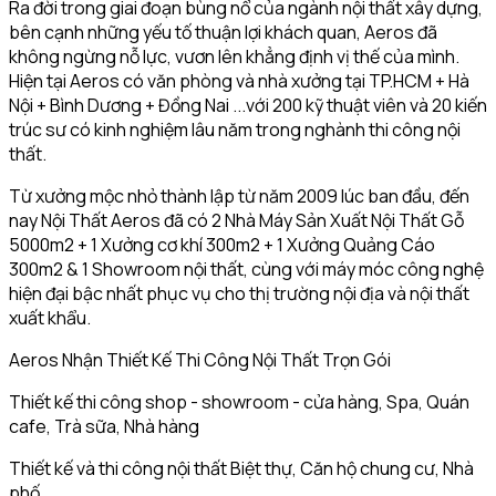
Ra đời trong giai đoạn bùng nổ của ngành nội thất xây dựng,
bên cạnh những yếu tố thuận lợi khách quan, Aeros đã
không ngừng nỗ lực, vươn lên khẳng định vị thế của mình.
Hiện tại Aeros có văn phòng và nhà xưởng tại TP.HCM + Hà
Nội + Bình Dương + Đồng Nai ...với 200 kỹ thuật viên và 20 kiến
trúc sư có kinh nghiệm lâu năm trong nghành thi công nội
thất.
Từ xưởng mộc nhỏ thành lập từ năm 2009 lúc ban đầu, đến
nay Nội Thất Aeros đã có 2 Nhà Máy Sản Xuất Nội Thất Gỗ
5000m2 + 1 Xưởng cơ khí 300m2 + 1 Xưởng Quảng Cáo
300m2 & 1 Showroom nội thất, cùng với máy móc công nghệ
hiện đại bậc nhất phục vụ cho thị trường nội địa và nội thất
xuất khẩu.
Aeros Nhận Thiết Kế Thi Công Nội Thất Trọn Gói
Thiết kế thi công shop - showroom - cửa hàng, Spa, Quán
cafe, Trà sữa, Nhà hàng
Thiết kế và thi công nội thất Biệt thự, Căn hộ chung cư, Nhà
phố