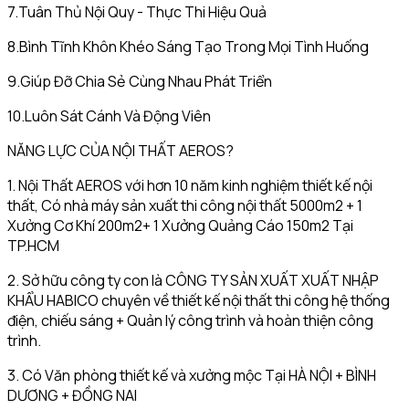
7.Tuân Thủ Nội Quy - Thực Thi Hiệu Quả
8.Bình Tĩnh Khôn Khéo Sáng Tạo Trong Mọi Tình Huống
9.Giúp Đỡ Chia Sẻ Cùng Nhau Phát Triển
10.Luôn Sát Cánh Và Động Viên
NĂNG LỰC CỦA NỘI THẤT AEROS?
1. Nội Thất AEROS với hơn 10 năm kinh nghiệm thiết kế nội
thất, Có nhà máy sản xuất thi công nội thất 5000m2 + 1
Xưởng Cơ Khí 200m2+ 1 Xưởng Quảng Cáo 150m2 Tại
TP.HCM
2. Sở hữu công ty con là CÔNG TY SẢN XUẤT XUẤT NHẬP
KHẨU HABICO chuyên về thiết kế nội thất thi công hệ thống
điện, chiếu sáng + Quản lý công trình và hoàn thiện công
trình.
3. Có Văn phòng thiết kế và xưởng mộc Tại HÀ NỘI + BÌNH
DƯƠNG + ĐỒNG NAI