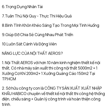
6.Trọng Dụng Nhân Tài
7.Tuân Thủ Nội Quy - Thực Thi Hiệu Quả
8.Bình Tĩnh Khôn Khéo Sáng Tạo Trong Mọi Tình Huống
9.Giúp Đỡ Chia Sẻ Cùng Nhau Phát Triển
10.Luôn Sát Cánh Và Động Viên
NĂNG LỰC CỦA NỘI THẤT AEROS?
1. Nội Thất AEROS với hơn 10 năm kinh nghiệm thiết kế nội
thất, Có nhà máy sản xuất thi công nội thất 5000m2 + 1
Xưởng Cơ Khí 200m2+ 1 Xưởng Quảng Cáo 150m2 Tại
TP.HCM
2. Sở hữu công ty con là CÔNG TY SẢN XUẤT XUẤT NHẬP
KHẨU HABICO chuyên về thiết kế nội thất thi công hệ thống
điện, chiếu sáng + Quản lý công trình và hoàn thiện công
trình.