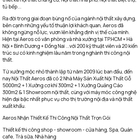
tủ bếp...
Ra đời trong giai đoạn bùng nổ của ngành nội thất xây dựng,
bên cạnh những yếu tố thuận lợi khách quan, Aeros đã
không ngừng nỗ lực, vươn lên khẳng định vị thế của mình.
Hiện tại Aeros có văn phòng và nhà xưởng tại TP.HCM + Hà
Nội + Bình Dương + Đồng Nai ...với 200 kỹ thuật viên và 20 kiến
trúc sư có kinh nghiệm lâu năm trong nghành thi công nội
thất.
Từ xưởng mộc nhỏ thành lập từ năm 2009 lúc ban đầu, đến
nay Nội Thất Aeros đã có 2 Nhà Máy Sản Xuất Nội Thất Gỗ
5000m2 + 1 Xưởng cơ khí 300m2 + 1 Xưởng Quảng Cáo
300m2 & 1 Showroom nội thất, cùng với máy móc công nghệ
hiện đại bậc nhất phục vụ cho thị trường nội địa và nội thất
xuất khẩu.
Aeros Nhận Thiết Kế Thi Công Nội Thất Trọn Gói
Thiết kế thi công shop - showroom - cửa hàng, Spa, Quán
cafe, Trà sữa, Nhà hàng