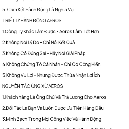
5. Cam Kết Hành Động Là Nghĩa Vụ
TRIẾT LÝ HÀNH ĐỘNG AEROS
1.Công Ty Khác Làm Được - Aeros Làm Tốt Hơn
2.Không Nói Lý Do - Chỉ Nói Kết Quả
3.Không Có Đúng Sai - Hãy Nói Giải Pháp
4.Không Chứng Tỏ Cá Nhân - Chỉ Có Cống Hiến
5.Không Vụ Lợi - Nhưng Được Thừa Nhận Lợi Ích
NGUYÊN TẮC ỨNG XỬ AEROS
1.Khách hàng Là Ông Chủ Và Trả Lương Cho Aeros
2.Đối Tác Là Bạn Và Luôn Được Ưu Tiên Hàng Đầu
3.Minh Bạch Trong Mọi Công Việc Và Hành Động