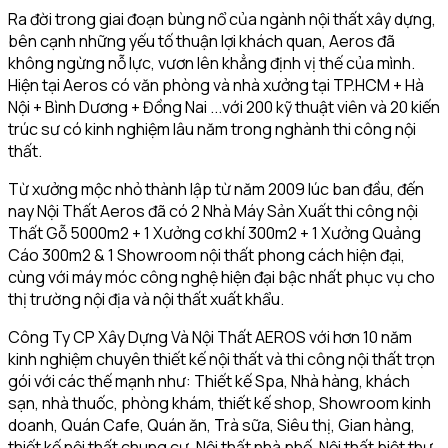
Ra đời trong giai đoạn bùng nổ của ngành nội thất xây dựng,
bên cạnh những yếu tố thuận lợi khách quan, Aeros đã
không ngừng nỗ lực, vươn lên khẳng định vị thế của mình.
Hiện tại Aeros có văn phòng và nhà xưởng tại TP.HCM + Hà
Nội + Bình Dương + Đồng Nai ...với 200 kỹ thuật viên và 20 kiến
trúc sư có kinh nghiệm lâu năm trong nghành thi công nội
thất.
Từ xưởng mộc nhỏ thành lập từ năm 2009 lúc ban đầu, đến
nay Nội Thất Aeros đã có 2 Nhà Máy Sản Xuất thi công nội
Thất Gỗ 5000m2 + 1 Xưởng cơ khí 300m2 + 1 Xưởng Quảng
Cáo 300m2 & 1 Showroom nội thất phong cách hiện đại,
cùng với máy móc công nghệ hiện đại bậc nhất phục vụ cho
thị trường nội địa và nội thất xuất khẩu.
Công Ty CP Xây Dựng Và Nội Thất AEROS với hơn 10 năm
kinh nghiệm chuyên thiết kế nội thất và thi công nội thất trọn
gói với các thế mạnh như: Thiết kế Spa, Nhà hàng, khách
sạn, nhà thuốc, phòng khám, thiết kế shop, Showroom kinh
doanh, Quán Cafe, Quán ăn, Trà sữa, Siêu thị, Gian hàng,
thiết kế nội thất chung cư, Nội thất nhà phố, Nội thất biệt thự,