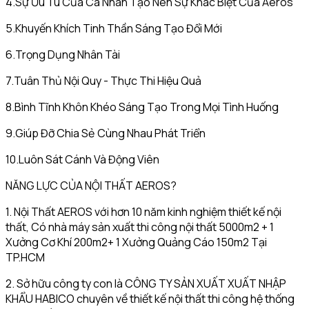
4.Sự Ưu Tú Của Cá Nhân Tạo Nên Sự Khác Biệt Của Aeros
5.Khuyến Khích Tinh Thần Sáng Tạo Đổi Mới
6.Trọng Dụng Nhân Tài
7.Tuân Thủ Nội Quy - Thực Thi Hiệu Quả
8.Bình Tĩnh Khôn Khéo Sáng Tạo Trong Mọi Tình Huống
9.Giúp Đỡ Chia Sẻ Cùng Nhau Phát Triển
10.Luôn Sát Cánh Và Động Viên
NĂNG LỰC CỦA NỘI THẤT AEROS?
1. Nội Thất AEROS với hơn 10 năm kinh nghiệm thiết kế nội
thất, Có nhà máy sản xuất thi công nội thất 5000m2 + 1
Xưởng Cơ Khí 200m2+ 1 Xưởng Quảng Cáo 150m2 Tại
TP.HCM
2. Sở hữu công ty con là CÔNG TY SẢN XUẤT XUẤT NHẬP
KHẨU HABICO chuyên về thiết kế nội thất thi công hệ thống