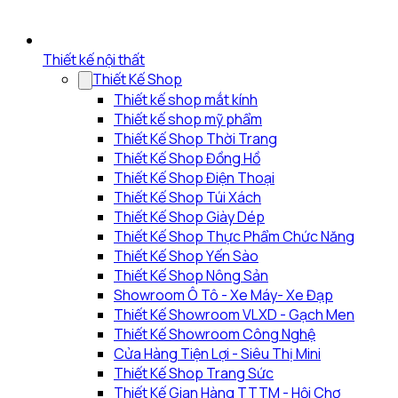
Thiết kế nội thất
Thiết Kế Shop
Thiết kế shop mắt kính
Thiết kế shop mỹ phẩm
Thiết Kế Shop Thời Trang
Thiết Kế Shop Đồng Hồ
Thiết Kế Shop Điện Thoại
Thiết Kế Shop Túi Xách
Thiết Kế Shop Giày Dép
Thiết Kế Shop Thực Phẩm Chức Năng
Thiết Kế Shop Yến Sào
Thiết Kế Shop Nông Sản
Showroom Ô Tô - Xe Máy- Xe Đạp
Thiết Kế Showroom VLXD - Gạch Men
Thiết Kế Showroom Công Nghệ
Cửa Hàng Tiện Lợi - Siêu Thị Mini
Thiết Kế Shop Trang Sức
Thiết Kế Gian Hàng TTTM - Hội Chợ