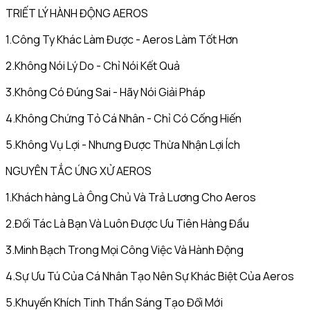
TRIẾT LÝ HÀNH ĐỘNG AEROS
1.Công Ty Khác Làm Được - Aeros Làm Tốt Hơn
2.Không Nói Lý Do - Chỉ Nói Kết Quả
3.Không Có Đúng Sai - Hãy Nói Giải Pháp
4.Không Chứng Tỏ Cá Nhân - Chỉ Có Cống Hiến
5.Không Vụ Lợi - Nhưng Được Thừa Nhận Lợi Ích
NGUYÊN TẮC ỨNG XỬ AEROS
1.Khách hàng Là Ông Chủ Và Trả Lương Cho Aeros
2.Đối Tác Là Bạn Và Luôn Được Ưu Tiên Hàng Đầu
3.Minh Bạch Trong Mọi Công Việc Và Hành Động
4.Sự Ưu Tú Của Cá Nhân Tạo Nên Sự Khác Biệt Của Aeros
5.Khuyến Khích Tinh Thần Sáng Tạo Đổi Mới