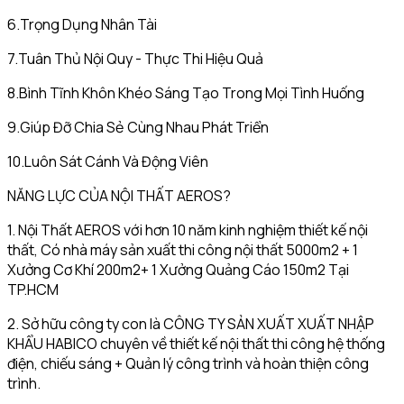
6.Trọng Dụng Nhân Tài
7.Tuân Thủ Nội Quy - Thực Thi Hiệu Quả
8.Bình Tĩnh Khôn Khéo Sáng Tạo Trong Mọi Tình Huống
9.Giúp Đỡ Chia Sẻ Cùng Nhau Phát Triển
10.Luôn Sát Cánh Và Động Viên
NĂNG LỰC CỦA NỘI THẤT AEROS?
1. Nội Thất AEROS với hơn 10 năm kinh nghiệm thiết kế nội
thất, Có nhà máy sản xuất thi công nội thất 5000m2 + 1
Xưởng Cơ Khí 200m2+ 1 Xưởng Quảng Cáo 150m2 Tại
TP.HCM
2. Sở hữu công ty con là CÔNG TY SẢN XUẤT XUẤT NHẬP
KHẨU HABICO chuyên về thiết kế nội thất thi công hệ thống
điện, chiếu sáng + Quản lý công trình và hoàn thiện công
trình.