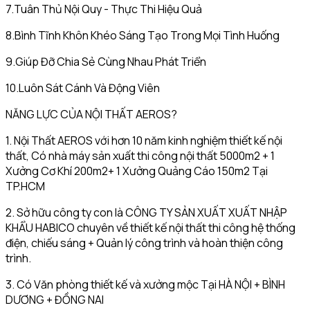
7.Tuân Thủ Nội Quy - Thực Thi Hiệu Quả
8.Bình Tĩnh Khôn Khéo Sáng Tạo Trong Mọi Tình Huống
9.Giúp Đỡ Chia Sẻ Cùng Nhau Phát Triển
10.Luôn Sát Cánh Và Động Viên
NĂNG LỰC CỦA NỘI THẤT AEROS?
1. Nội Thất AEROS với hơn 10 năm kinh nghiệm thiết kế nội
thất, Có nhà máy sản xuất thi công nội thất 5000m2 + 1
Xưởng Cơ Khí 200m2+ 1 Xưởng Quảng Cáo 150m2 Tại
TP.HCM
2. Sở hữu công ty con là CÔNG TY SẢN XUẤT XUẤT NHẬP
KHẨU HABICO chuyên về thiết kế nội thất thi công hệ thống
điện, chiếu sáng + Quản lý công trình và hoàn thiện công
trình.
3. Có Văn phòng thiết kế và xưởng mộc Tại HÀ NỘI + BÌNH
DƯƠNG + ĐỒNG NAI