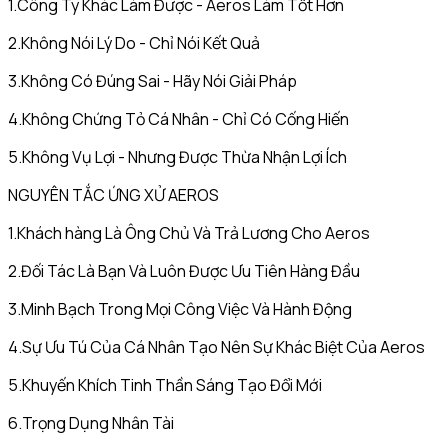
1.Công Ty Khác Làm Được - Aeros Làm Tốt Hơn
2.Không Nói Lý Do - Chỉ Nói Kết Quả
3.Không Có Đúng Sai - Hãy Nói Giải Pháp
4.Không Chứng Tỏ Cá Nhân - Chỉ Có Cống Hiến
5.Không Vụ Lợi - Nhưng Được Thừa Nhận Lợi Ích
NGUYÊN TẮC ỨNG XỬ AEROS
1.Khách hàng Là Ông Chủ Và Trả Lương Cho Aeros
2.Đối Tác Là Bạn Và Luôn Được Ưu Tiên Hàng Đầu
3.Minh Bạch Trong Mọi Công Việc Và Hành Động
4.Sự Ưu Tú Của Cá Nhân Tạo Nên Sự Khác Biệt Của Aeros
5.Khuyến Khích Tinh Thần Sáng Tạo Đổi Mới
6.Trọng Dụng Nhân Tài