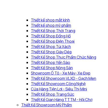
Thiết kế shop mắt kính
Thiết kế shop mỹ phẩm
Thiết Kế Shop Thời Trang
Thiết Kế Shop Đồng Hồ
Thiết Kế Shop Điện Thoại
Thiết Kế Shop Túi Xách
Thiết Kế Shop Giày Dép
Thiết Kế Shop Thực Phẩm Chức Năng
Thiết Kế Shop Yến Sào
Thiết Kế Shop Nông Sản
Showroom Ô Tô - Xe Máy- Xe Đạp
Thiết Kế Showroom VLXD - Gạch Men
Thiết Kế Showroom Công Nghệ
Cửa Hàng Tiện Lợi - Siêu Thị Mini
Thiết Kế Shop Trang Sức
Thiết Kế Gian Hàng TTTM - Hội Chợ
Thiết Kế Showroom Mỹ Phẩm