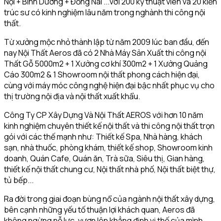
Nội + Bình Dương + Đồng Nai ...với 200 kỹ thuật viên và 20 kiến
trúc sư có kinh nghiệm lâu năm trong nghành thi công nội
thất.
Từ xưởng mộc nhỏ thành lập từ năm 2009 lúc ban đầu, đến
nay Nội Thất Aeros đã có 2 Nhà Máy Sản Xuất thi công nội
Thất Gỗ 5000m2 + 1 Xưởng cơ khí 300m2 + 1 Xưởng Quảng
Cáo 300m2 & 1 Showroom nội thất phong cách hiện đại,
cùng với máy móc công nghệ hiện đại bậc nhất phục vụ cho
thị trường nội địa và nội thất xuất khẩu.
Công Ty CP Xây Dựng Và Nội Thất AEROS với hơn 10 năm
kinh nghiệm chuyên thiết kế nội thất và thi công nội thất trọn
gói với các thế mạnh như: Thiết kế Spa, Nhà hàng, khách
sạn, nhà thuốc, phòng khám, thiết kế shop, Showroom kinh
doanh, Quán Cafe, Quán ăn, Trà sữa, Siêu thị, Gian hàng,
thiết kế nội thất chung cư, Nội thất nhà phố, Nội thất biệt thự,
tủ bếp...
Ra đời trong giai đoạn bùng nổ của ngành nội thất xây dựng,
bên cạnh những yếu tố thuận lợi khách quan, Aeros đã
không ngừng nỗ lực, vươn lên khẳng định vị thế của mình.