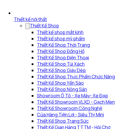
Thiết kế nội thất
Thiết Kế Shop
Thiết kế shop mắt kính
Thiết kế shop mỹ phẩm
Thiết Kế Shop Thời Trang
Thiết Kế Shop Đồng Hồ
Thiết Kế Shop Điện Thoại
Thiết Kế Shop Túi Xách
Thiết Kế Shop Giày Dép
Thiết Kế Shop Thực Phẩm Chức Năng
Thiết Kế Shop Yến Sào
Thiết Kế Shop Nông Sản
Showroom Ô Tô - Xe Máy- Xe Đạp
Thiết Kế Showroom VLXD - Gạch Men
Thiết Kế Showroom Công Nghệ
Cửa Hàng Tiện Lợi - Siêu Thị Mini
Thiết Kế Shop Trang Sức
Thiết Kế Gian Hàng TTTM - Hội Chợ