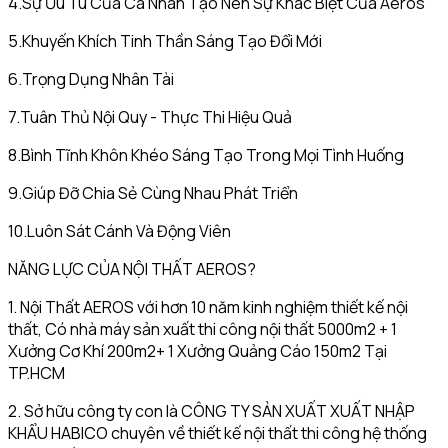
4.Sự Ưu Tú Của Cá Nhân Tạo Nên Sự Khác Biệt Của Aeros
5.Khuyến Khích Tinh Thần Sáng Tạo Đổi Mới
6.Trọng Dụng Nhân Tài
7.Tuân Thủ Nội Quy - Thực Thi Hiệu Quả
8.Bình Tĩnh Khôn Khéo Sáng Tạo Trong Mọi Tình Huống
9.Giúp Đỡ Chia Sẻ Cùng Nhau Phát Triển
10.Luôn Sát Cánh Và Động Viên
NĂNG LỰC CỦA NỘI THẤT AEROS?
1. Nội Thất AEROS với hơn 10 năm kinh nghiệm thiết kế nội
thất, Có nhà máy sản xuất thi công nội thất 5000m2 + 1
Xưởng Cơ Khí 200m2+ 1 Xưởng Quảng Cáo 150m2 Tại
TP.HCM
2. Sở hữu công ty con là CÔNG TY SẢN XUẤT XUẤT NHẬP
KHẨU HABICO chuyên về thiết kế nội thất thi công hệ thống