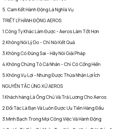
5. Cam Kết Hành Động Là Nghĩa Vụ
TRIẾT LÝ HÀNH ĐỘNG AEROS
1.Công Ty Khác Làm Được - Aeros Làm Tốt Hơn
2.Không Nói Lý Do - Chỉ Nói Kết Quả
3.Không Có Đúng Sai - Hãy Nói Giải Pháp
4.Không Chứng Tỏ Cá Nhân - Chỉ Có Cống Hiến
5.Không Vụ Lợi - Nhưng Được Thừa Nhận Lợi Ích
NGUYÊN TẮC ỨNG XỬ AEROS
1.Khách hàng Là Ông Chủ Và Trả Lương Cho Aeros
2.Đối Tác Là Bạn Và Luôn Được Ưu Tiên Hàng Đầu
3.Minh Bạch Trong Mọi Công Việc Và Hành Động