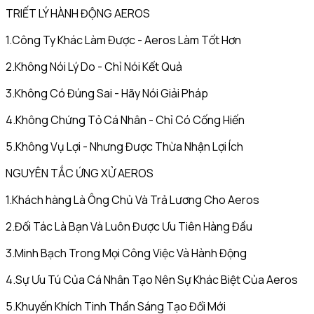
TRIẾT LÝ HÀNH ĐỘNG AEROS
1.Công Ty Khác Làm Được - Aeros Làm Tốt Hơn
2.Không Nói Lý Do - Chỉ Nói Kết Quả
3.Không Có Đúng Sai - Hãy Nói Giải Pháp
4.Không Chứng Tỏ Cá Nhân - Chỉ Có Cống Hiến
5.Không Vụ Lợi - Nhưng Được Thừa Nhận Lợi Ích
NGUYÊN TẮC ỨNG XỬ AEROS
1.Khách hàng Là Ông Chủ Và Trả Lương Cho Aeros
2.Đối Tác Là Bạn Và Luôn Được Ưu Tiên Hàng Đầu
3.Minh Bạch Trong Mọi Công Việc Và Hành Động
4.Sự Ưu Tú Của Cá Nhân Tạo Nên Sự Khác Biệt Của Aeros
5.Khuyến Khích Tinh Thần Sáng Tạo Đổi Mới