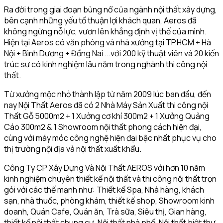
Ra đời trong giai đoạn bùng nổ của ngành nội thất xây dựng,
bên cạnh những yếu tố thuận lợi khách quan, Aeros đã
không ngừng nỗ lực, vươn lên khẳng định vị thế của mình.
Hiện tại Aeros có văn phòng và nhà xưởng tại TP.HCM + Hà
Nội + Bình Dương + Đồng Nai ...với 200 kỹ thuật viên và 20 kiến
trúc sư có kinh nghiệm lâu năm trong nghành thi công nội
thất.
Từ xưởng mộc nhỏ thành lập từ năm 2009 lúc ban đầu, đến
nay Nội Thất Aeros đã có 2 Nhà Máy Sản Xuất thi công nội
Thất Gỗ 5000m2 + 1 Xưởng cơ khí 300m2 + 1 Xưởng Quảng
Cáo 300m2 & 1 Showroom nội thất phong cách hiện đại,
cùng với máy móc công nghệ hiện đại bậc nhất phục vụ cho
thị trường nội địa và nội thất xuất khẩu.
Công Ty CP Xây Dựng Và Nội Thất AEROS với hơn 10 năm
kinh nghiệm chuyên thiết kế nội thất và thi công nội thất trọn
gói với các thế mạnh như: Thiết kế Spa, Nhà hàng, khách
sạn, nhà thuốc, phòng khám, thiết kế shop, Showroom kinh
doanh, Quán Cafe, Quán ăn, Trà sữa, Siêu thị, Gian hàng,
thiết kế nội thất chung cư, Nội thất nhà phố, Nội thất biệt thự,