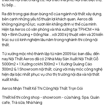
tủ bếp...
Ra đời trong giai đoạn bùng nổ của ngành nội thất xây dựng,
bên cạnh những yếu tố thuận lợi khách quan, Aeros đã
không ngừng nỗ lực, vươn lên khẳng định vị thế của mình.
Hiện tại Aeros có văn phòng và nhà xưởng tại TP.HCM + Hà
Nội + Bình Dương + Đồng Nai ...với 200 kỹ thuật viên và 20 kiến
trúc sư có kinh nghiệm lâu năm trong nghành thi công nội
thất.
Từ xưởng mộc nhỏ thành lập từ năm 2009 lúc ban đầu, đến
nay Nội Thất Aeros đã có 2 Nhà Máy Sản Xuất Nội Thất Gỗ
5000m2 + 1 Xưởng cơ khí 300m2 + 1 Xưởng Quảng Cáo
300m2 & 1 Showroom nội thất, cùng với máy móc công nghệ
hiện đại bậc nhất phục vụ cho thị trường nội địa và nội thất
xuất khẩu.
Aeros Nhận Thiết Kế Thi Công Nội Thất Trọn Gói
Thiết kế thi công shop - showroom - cửa hàng, Spa, Quán
cafe, Trà sữa, Nhà hàng