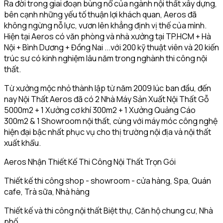
Ra đời trong giai đoạn bùng nổ của ngành nội thất xây dựng,
bên cạnh những yếu tố thuận lợi khách quan, Aeros đã
không ngừng nỗ lực, vươn lên khẳng định vị thế của mình.
Hiện tại Aeros có văn phòng và nhà xưởng tại TP.HCM + Hà
Nội + Bình Dương + Đồng Nai ...với 200 kỹ thuật viên và 20 kiến
trúc sư có kinh nghiệm lâu năm trong nghành thi công nội
thất.
Từ xưởng mộc nhỏ thành lập từ năm 2009 lúc ban đầu, đến
nay Nội Thất Aeros đã có 2 Nhà Máy Sản Xuất Nội Thất Gỗ
5000m2 + 1 Xưởng cơ khí 300m2 + 1 Xưởng Quảng Cáo
300m2 & 1 Showroom nội thất, cùng với máy móc công nghệ
hiện đại bậc nhất phục vụ cho thị trường nội địa và nội thất
xuất khẩu.
Aeros Nhận Thiết Kế Thi Công Nội Thất Trọn Gói
Thiết kế thi công shop - showroom - cửa hàng, Spa, Quán
cafe, Trà sữa, Nhà hàng
Thiết kế và thi công nội thất Biệt thự, Căn hộ chung cư, Nhà
phố