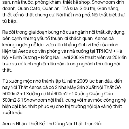
sạn, nhà thuốc, phòng khám, thiết kế shop, Showroom kinh
doanh, Quán Cafe, Quán ăn, Trà sữa, Siêu thị, Gian hàng,
thiết kế nội thất chung cư, Nội thất nhà phố, Nội thất biệt thự,
tủ bếp...
Ra đời trong giai đoạn bùng nổ của ngành nội thất xây dựng,
bên cạnh những yếu tố thuận lợi khách quan, Aeros đã
không ngừng nỗ lực, vươn lên khẳng định vị thế của mình.
Hiện tại Aeros có văn phòng và nhà xưởng tại TP.HCM + Hà
Nội + Bình Dương + Đồng Nai ...với 200 kỹ thuật viên và 20 kiến
trúc sư có kinh nghiệm lâu năm trong nghành thi công nội
thất.
Từ xưởng mộc nhỏ thành lập từ năm 2009 lúc ban đầu, đến
nay Nội Thất Aeros đã có 2 Nhà Máy Sản Xuất Nội Thất Gỗ
5000m2 + 1 Xưởng cơ khí 300m2 + 1 Xưởng Quảng Cáo
300m2 & 1 Showroom nội thất, cùng với máy móc công nghệ
hiện đại bậc nhất phục vụ cho thị trường nội địa và nội thất
xuất khẩu.
Aeros Nhận Thiết Kế Thi Công Nội Thất Trọn Gói