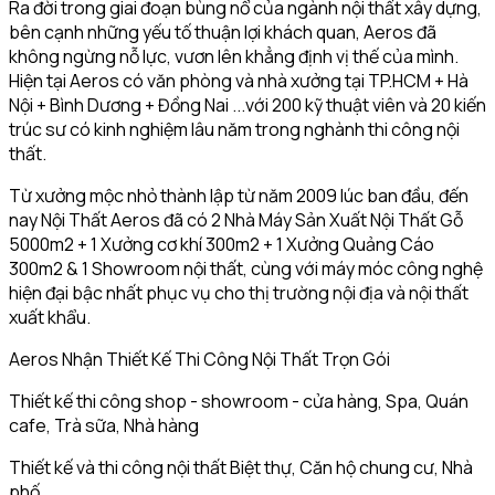
Ra đời trong giai đoạn bùng nổ của ngành nội thất xây dựng,
bên cạnh những yếu tố thuận lợi khách quan, Aeros đã
không ngừng nỗ lực, vươn lên khẳng định vị thế của mình.
Hiện tại Aeros có văn phòng và nhà xưởng tại TP.HCM + Hà
Nội + Bình Dương + Đồng Nai ...với 200 kỹ thuật viên và 20 kiến
trúc sư có kinh nghiệm lâu năm trong nghành thi công nội
thất.
Từ xưởng mộc nhỏ thành lập từ năm 2009 lúc ban đầu, đến
nay Nội Thất Aeros đã có 2 Nhà Máy Sản Xuất Nội Thất Gỗ
5000m2 + 1 Xưởng cơ khí 300m2 + 1 Xưởng Quảng Cáo
300m2 & 1 Showroom nội thất, cùng với máy móc công nghệ
hiện đại bậc nhất phục vụ cho thị trường nội địa và nội thất
xuất khẩu.
Aeros Nhận Thiết Kế Thi Công Nội Thất Trọn Gói
Thiết kế thi công shop - showroom - cửa hàng, Spa, Quán
cafe, Trà sữa, Nhà hàng
Thiết kế và thi công nội thất Biệt thự, Căn hộ chung cư, Nhà
phố