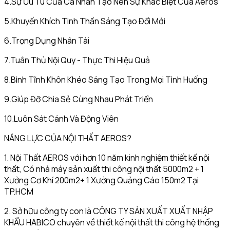
4.Sự Ưu Tú Của Cá Nhân Tạo Nên Sự Khác Biệt Của Aeros
5.Khuyến Khích Tinh Thần Sáng Tạo Đổi Mới
6.Trọng Dụng Nhân Tài
7.Tuân Thủ Nội Quy - Thực Thi Hiệu Quả
8.Bình Tĩnh Khôn Khéo Sáng Tạo Trong Mọi Tình Huống
9.Giúp Đỡ Chia Sẻ Cùng Nhau Phát Triển
10.Luôn Sát Cánh Và Động Viên
NĂNG LỰC CỦA NỘI THẤT AEROS?
1. Nội Thất AEROS với hơn 10 năm kinh nghiệm thiết kế nội
thất, Có nhà máy sản xuất thi công nội thất 5000m2 + 1
Xưởng Cơ Khí 200m2+ 1 Xưởng Quảng Cáo 150m2 Tại
TP.HCM
2. Sở hữu công ty con là CÔNG TY SẢN XUẤT XUẤT NHẬP
KHẨU HABICO chuyên về thiết kế nội thất thi công hệ thống