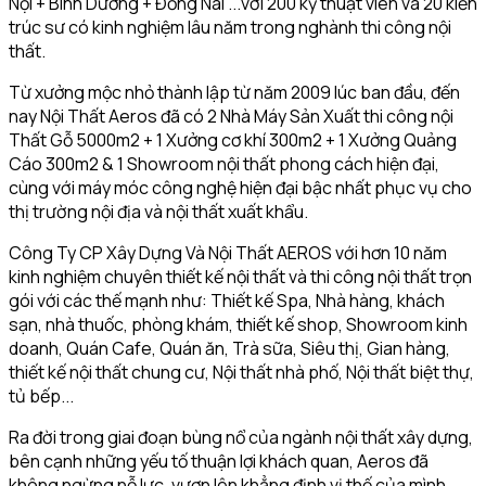
Nội + Bình Dương + Đồng Nai ...với 200 kỹ thuật viên và 20 kiến
trúc sư có kinh nghiệm lâu năm trong nghành thi công nội
thất.
Từ xưởng mộc nhỏ thành lập từ năm 2009 lúc ban đầu, đến
nay Nội Thất Aeros đã có 2 Nhà Máy Sản Xuất thi công nội
Thất Gỗ 5000m2 + 1 Xưởng cơ khí 300m2 + 1 Xưởng Quảng
Cáo 300m2 & 1 Showroom nội thất phong cách hiện đại,
cùng với máy móc công nghệ hiện đại bậc nhất phục vụ cho
thị trường nội địa và nội thất xuất khẩu.
Công Ty CP Xây Dựng Và Nội Thất AEROS với hơn 10 năm
kinh nghiệm chuyên thiết kế nội thất và thi công nội thất trọn
gói với các thế mạnh như: Thiết kế Spa, Nhà hàng, khách
sạn, nhà thuốc, phòng khám, thiết kế shop, Showroom kinh
doanh, Quán Cafe, Quán ăn, Trà sữa, Siêu thị, Gian hàng,
thiết kế nội thất chung cư, Nội thất nhà phố, Nội thất biệt thự,
tủ bếp...
Ra đời trong giai đoạn bùng nổ của ngành nội thất xây dựng,
bên cạnh những yếu tố thuận lợi khách quan, Aeros đã
không ngừng nỗ lực, vươn lên khẳng định vị thế của mình.