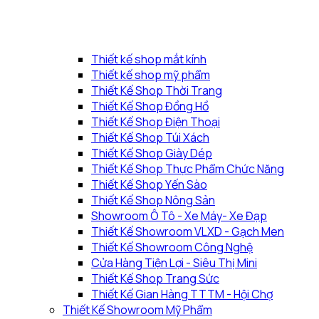
Thiết kế shop mắt kính
Thiết kế shop mỹ phẩm
Thiết Kế Shop Thời Trang
Thiết Kế Shop Đồng Hồ
Thiết Kế Shop Điện Thoại
Thiết Kế Shop Túi Xách
Thiết Kế Shop Giày Dép
Thiết Kế Shop Thực Phẩm Chức Năng
Thiết Kế Shop Yến Sào
Thiết Kế Shop Nông Sản
Showroom Ô Tô - Xe Máy- Xe Đạp
Thiết Kế Showroom VLXD - Gạch Men
Thiết Kế Showroom Công Nghệ
Cửa Hàng Tiện Lợi - Siêu Thị Mini
Thiết Kế Shop Trang Sức
Thiết Kế Gian Hàng TTTM - Hội Chợ
Thiết Kế Showroom Mỹ Phẩm