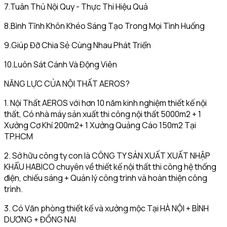
7.Tuân Thủ Nội Quy - Thực Thi Hiệu Quả
8.Bình Tĩnh Khôn Khéo Sáng Tạo Trong Mọi Tình Huống
9.Giúp Đỡ Chia Sẻ Cùng Nhau Phát Triển
10.Luôn Sát Cánh Và Động Viên
NĂNG LỰC CỦA NỘI THẤT AEROS?
1. Nội Thất AEROS với hơn 10 năm kinh nghiệm thiết kế nội
thất, Có nhà máy sản xuất thi công nội thất 5000m2 + 1
Xưởng Cơ Khí 200m2+ 1 Xưởng Quảng Cáo 150m2 Tại
TP.HCM
2. Sở hữu công ty con là CÔNG TY SẢN XUẤT XUẤT NHẬP
KHẨU HABICO chuyên về thiết kế nội thất thi công hệ thống
điện, chiếu sáng + Quản lý công trình và hoàn thiện công
trình.
3. Có Văn phòng thiết kế và xưởng mộc Tại HÀ NỘI + BÌNH
DƯƠNG + ĐỒNG NAI