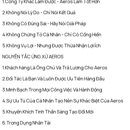
1.Công Ty Khác Làm Được - Aeros Làm Tốt Hơn
2.Không Nói Lý Do - Chỉ Nói Kết Quả
3.Không Có Đúng Sai - Hãy Nói Giải Pháp
4.Không Chứng Tỏ Cá Nhân - Chỉ Có Cống Hiến
5.Không Vụ Lợi - Nhưng Được Thừa Nhận Lợi Ích
NGUYÊN TẮC ỨNG XỬ AEROS
1.Khách hàng Là Ông Chủ Và Trả Lương Cho Aeros
2.Đối Tác Là Bạn Và Luôn Được Ưu Tiên Hàng Đầu
3.Minh Bạch Trong Mọi Công Việc Và Hành Động
4.Sự Ưu Tú Của Cá Nhân Tạo Nên Sự Khác Biệt Của Aeros
5.Khuyến Khích Tinh Thần Sáng Tạo Đổi Mới
6.Trọng Dụng Nhân Tài