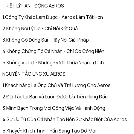
TRIẾT LÝ HÀNH ĐỘNG AEROS
1.Công Ty Khác Làm Được - Aeros Làm Tốt Hơn
2.Không Nói Lý Do - Chỉ Nói Kết Quả
3.Không Có Đúng Sai - Hãy Nói Giải Pháp
4.Không Chứng Tỏ Cá Nhân - Chỉ Có Cống Hiến
5.Không Vụ Lợi - Nhưng Được Thừa Nhận Lợi Ích
NGUYÊN TẮC ỨNG XỬ AEROS
1.Khách hàng Là Ông Chủ Và Trả Lương Cho Aeros
2.Đối Tác Là Bạn Và Luôn Được Ưu Tiên Hàng Đầu
3.Minh Bạch Trong Mọi Công Việc Và Hành Động
4.Sự Ưu Tú Của Cá Nhân Tạo Nên Sự Khác Biệt Của Aeros
5.Khuyến Khích Tinh Thần Sáng Tạo Đổi Mới