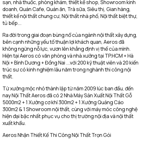
sạn, nhà thuốc, phòng khám, thiết kế shop, Showroom kinh
doanh, Quán Cafe, Quán ăn, Trà sữa, Siêu thị, Gian hàng,
thiết kế nội thất chung cư, Nội thất nhà phố, Nội thất biệt thự,
tủ bếp...
Ra đời trong giai đoạn bùng nổ của ngành nội thất xây dựng,
bên cạnh những yếu tố thuận lợi khách quan, Aeros đã
không ngừng nỗ lực, vươn lên khẳng định vị thế của mình.
Hiện tại Aeros có văn phòng và nhà xưởng tại TP.HCM + Hà
Nội + Bình Dương + Đồng Nai ...với 200 kỹ thuật viên và 20 kiến
trúc sư có kinh nghiệm lâu năm trong nghành thi công nội
thất.
Từ xưởng mộc nhỏ thành lập từ năm 2009 lúc ban đầu, đến
nay Nội Thất Aeros đã có 2 Nhà Máy Sản Xuất Nội Thất Gỗ
5000m2 + 1 Xưởng cơ khí 300m2 + 1 Xưởng Quảng Cáo
300m2 & 1 Showroom nội thất, cùng với máy móc công nghệ
hiện đại bậc nhất phục vụ cho thị trường nội địa và nội thất
xuất khẩu.
Aeros Nhận Thiết Kế Thi Công Nội Thất Trọn Gói