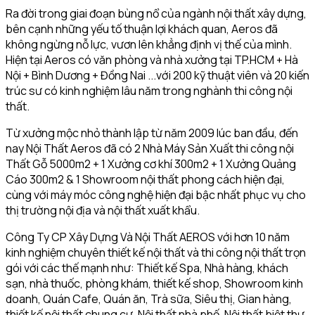
Ra đời trong giai đoạn bùng nổ của ngành nội thất xây dựng,
bên cạnh những yếu tố thuận lợi khách quan, Aeros đã
không ngừng nỗ lực, vươn lên khẳng định vị thế của mình.
Hiện tại Aeros có văn phòng và nhà xưởng tại TP.HCM + Hà
Nội + Bình Dương + Đồng Nai ...với 200 kỹ thuật viên và 20 kiến
trúc sư có kinh nghiệm lâu năm trong nghành thi công nội
thất.
Từ xưởng mộc nhỏ thành lập từ năm 2009 lúc ban đầu, đến
nay Nội Thất Aeros đã có 2 Nhà Máy Sản Xuất thi công nội
Thất Gỗ 5000m2 + 1 Xưởng cơ khí 300m2 + 1 Xưởng Quảng
Cáo 300m2 & 1 Showroom nội thất phong cách hiện đại,
cùng với máy móc công nghệ hiện đại bậc nhất phục vụ cho
thị trường nội địa và nội thất xuất khẩu.
Công Ty CP Xây Dựng Và Nội Thất AEROS với hơn 10 năm
kinh nghiệm chuyên thiết kế nội thất và thi công nội thất trọn
gói với các thế mạnh như: Thiết kế Spa, Nhà hàng, khách
sạn, nhà thuốc, phòng khám, thiết kế shop, Showroom kinh
doanh, Quán Cafe, Quán ăn, Trà sữa, Siêu thị, Gian hàng,
thiết kế nội thất chung cư, Nội thất nhà phố, Nội thất biệt thự,