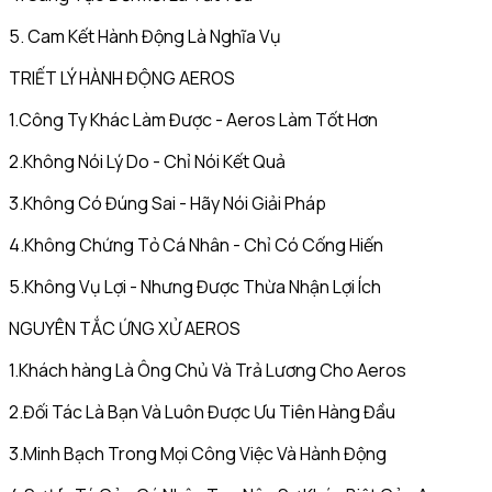
5. Cam Kết Hành Động Là Nghĩa Vụ
TRIẾT LÝ HÀNH ĐỘNG AEROS
1.Công Ty Khác Làm Được - Aeros Làm Tốt Hơn
2.Không Nói Lý Do - Chỉ Nói Kết Quả
3.Không Có Đúng Sai - Hãy Nói Giải Pháp
4.Không Chứng Tỏ Cá Nhân - Chỉ Có Cống Hiến
5.Không Vụ Lợi - Nhưng Được Thừa Nhận Lợi Ích
NGUYÊN TẮC ỨNG XỬ AEROS
1.Khách hàng Là Ông Chủ Và Trả Lương Cho Aeros
2.Đối Tác Là Bạn Và Luôn Được Ưu Tiên Hàng Đầu
3.Minh Bạch Trong Mọi Công Việc Và Hành Động