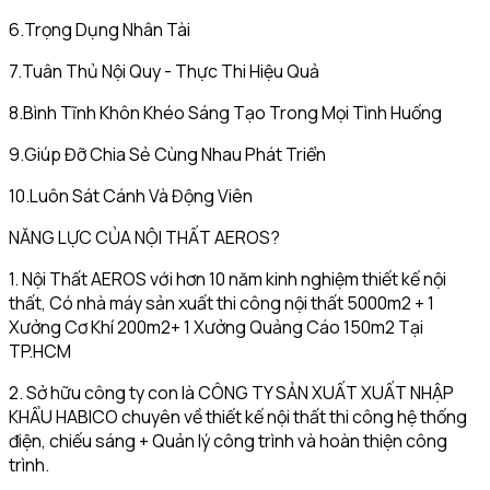
6.Trọng Dụng Nhân Tài
7.Tuân Thủ Nội Quy - Thực Thi Hiệu Quả
8.Bình Tĩnh Khôn Khéo Sáng Tạo Trong Mọi Tình Huống
9.Giúp Đỡ Chia Sẻ Cùng Nhau Phát Triển
10.Luôn Sát Cánh Và Động Viên
NĂNG LỰC CỦA NỘI THẤT AEROS?
1. Nội Thất AEROS với hơn 10 năm kinh nghiệm thiết kế nội
thất, Có nhà máy sản xuất thi công nội thất 5000m2 + 1
Xưởng Cơ Khí 200m2+ 1 Xưởng Quảng Cáo 150m2 Tại
TP.HCM
2. Sở hữu công ty con là CÔNG TY SẢN XUẤT XUẤT NHẬP
KHẨU HABICO chuyên về thiết kế nội thất thi công hệ thống
điện, chiếu sáng + Quản lý công trình và hoàn thiện công
trình.