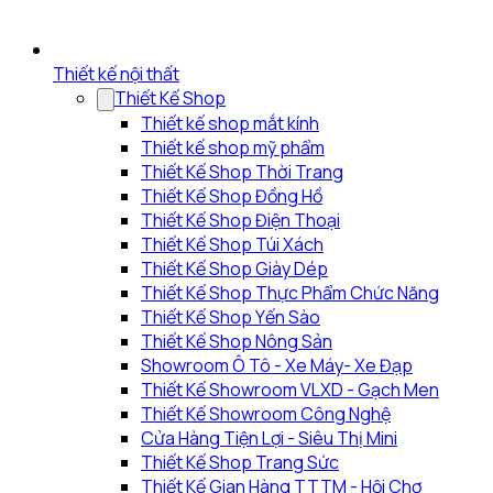
Thiết kế nội thất
Thiết Kế Shop
Thiết kế shop mắt kính
Thiết kế shop mỹ phẩm
Thiết Kế Shop Thời Trang
Thiết Kế Shop Đồng Hồ
Thiết Kế Shop Điện Thoại
Thiết Kế Shop Túi Xách
Thiết Kế Shop Giày Dép
Thiết Kế Shop Thực Phẩm Chức Năng
Thiết Kế Shop Yến Sào
Thiết Kế Shop Nông Sản
Showroom Ô Tô - Xe Máy- Xe Đạp
Thiết Kế Showroom VLXD - Gạch Men
Thiết Kế Showroom Công Nghệ
Cửa Hàng Tiện Lợi - Siêu Thị Mini
Thiết Kế Shop Trang Sức
Thiết Kế Gian Hàng TTTM - Hội Chợ