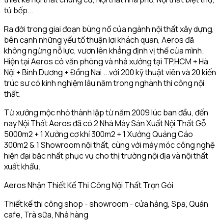
tủ bếp...
Ra đời trong giai đoạn bùng nổ của ngành nội thất xây dựng,
bên cạnh những yếu tố thuận lợi khách quan, Aeros đã
không ngừng nỗ lực, vươn lên khẳng định vị thế của mình.
Hiện tại Aeros có văn phòng và nhà xưởng tại TP.HCM + Hà
Nội + Bình Dương + Đồng Nai ...với 200 kỹ thuật viên và 20 kiến
trúc sư có kinh nghiệm lâu năm trong nghành thi công nội
thất.
Từ xưởng mộc nhỏ thành lập từ năm 2009 lúc ban đầu, đến
nay Nội Thất Aeros đã có 2 Nhà Máy Sản Xuất Nội Thất Gỗ
5000m2 + 1 Xưởng cơ khí 300m2 + 1 Xưởng Quảng Cáo
300m2 & 1 Showroom nội thất, cùng với máy móc công nghệ
hiện đại bậc nhất phục vụ cho thị trường nội địa và nội thất
xuất khẩu.
Aeros Nhận Thiết Kế Thi Công Nội Thất Trọn Gói
Thiết kế thi công shop - showroom - cửa hàng, Spa, Quán
cafe, Trà sữa, Nhà hàng