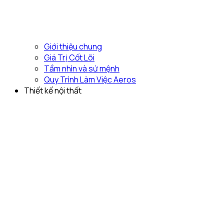
Giới thiệu chung
Giá Trị Cốt Lõi
Tầm nhìn và sứ mệnh
Quy Trình Làm Việc Aeros
Thiết kế nội thất