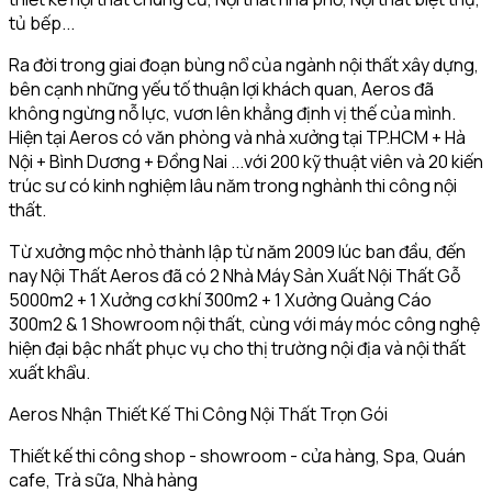
tủ bếp...
Ra đời trong giai đoạn bùng nổ của ngành nội thất xây dựng,
bên cạnh những yếu tố thuận lợi khách quan, Aeros đã
không ngừng nỗ lực, vươn lên khẳng định vị thế của mình.
Hiện tại Aeros có văn phòng và nhà xưởng tại TP.HCM + Hà
Nội + Bình Dương + Đồng Nai ...với 200 kỹ thuật viên và 20 kiến
trúc sư có kinh nghiệm lâu năm trong nghành thi công nội
thất.
Từ xưởng mộc nhỏ thành lập từ năm 2009 lúc ban đầu, đến
nay Nội Thất Aeros đã có 2 Nhà Máy Sản Xuất Nội Thất Gỗ
5000m2 + 1 Xưởng cơ khí 300m2 + 1 Xưởng Quảng Cáo
300m2 & 1 Showroom nội thất, cùng với máy móc công nghệ
hiện đại bậc nhất phục vụ cho thị trường nội địa và nội thất
xuất khẩu.
Aeros Nhận Thiết Kế Thi Công Nội Thất Trọn Gói
Thiết kế thi công shop - showroom - cửa hàng, Spa, Quán
cafe, Trà sữa, Nhà hàng