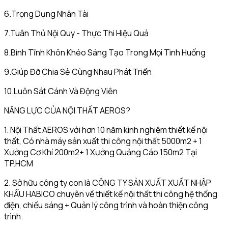
6.Trọng Dụng Nhân Tài
7.Tuân Thủ Nội Quy - Thực Thi Hiệu Quả
8.Bình Tĩnh Khôn Khéo Sáng Tạo Trong Mọi Tình Huống
9.Giúp Đỡ Chia Sẻ Cùng Nhau Phát Triển
10.Luôn Sát Cánh Và Động Viên
NĂNG LỰC CỦA NỘI THẤT AEROS?
1. Nội Thất AEROS với hơn 10 năm kinh nghiệm thiết kế nội
thất, Có nhà máy sản xuất thi công nội thất 5000m2 + 1
Xưởng Cơ Khí 200m2+ 1 Xưởng Quảng Cáo 150m2 Tại
TP.HCM
2. Sở hữu công ty con là CÔNG TY SẢN XUẤT XUẤT NHẬP
KHẨU HABICO chuyên về thiết kế nội thất thi công hệ thống
điện, chiếu sáng + Quản lý công trình và hoàn thiện công
trình.