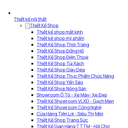
Thiết kế nội thất
Thiết Kế Shop
Thiết kế shop mắt kính
Thiết kế shop mỹ phẩm
Thiết Kế Shop Thời Trang
Thiết Kế Shop Đồng Hồ
Thiết Kế Shop Điện Thoại
Thiết Kế Shop Túi Xách
Thiết Kế Shop Giày Dép
Thiết Kế Shop Thực Phẩm Chức Năng
Thiết Kế Shop Yến Sào
Thiết Kế Shop Nông Sản
Showroom Ô Tô - Xe Máy- Xe Đạp
Thiết Kế Showroom VLXD - Gạch Men
Thiết Kế Showroom Công Nghệ
Cửa Hàng Tiện Lợi - Siêu Thị Mini
Thiết Kế Shop Trang Sức
Thiết Kế Gian Hàng TTTM - Hội Chợ