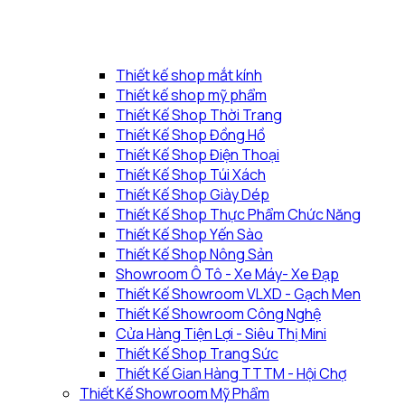
Thiết kế shop mắt kính
Thiết kế shop mỹ phẩm
Thiết Kế Shop Thời Trang
Thiết Kế Shop Đồng Hồ
Thiết Kế Shop Điện Thoại
Thiết Kế Shop Túi Xách
Thiết Kế Shop Giày Dép
Thiết Kế Shop Thực Phẩm Chức Năng
Thiết Kế Shop Yến Sào
Thiết Kế Shop Nông Sản
Showroom Ô Tô - Xe Máy- Xe Đạp
Thiết Kế Showroom VLXD - Gạch Men
Thiết Kế Showroom Công Nghệ
Cửa Hàng Tiện Lợi - Siêu Thị Mini
Thiết Kế Shop Trang Sức
Thiết Kế Gian Hàng TTTM - Hội Chợ
Thiết Kế Showroom Mỹ Phẩm