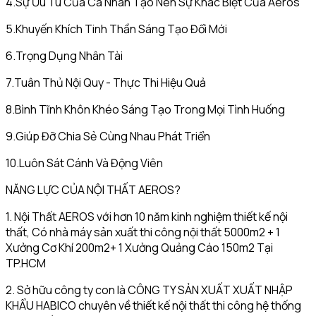
4.Sự Ưu Tú Của Cá Nhân Tạo Nên Sự Khác Biệt Của Aeros
5.Khuyến Khích Tinh Thần Sáng Tạo Đổi Mới
6.Trọng Dụng Nhân Tài
7.Tuân Thủ Nội Quy - Thực Thi Hiệu Quả
8.Bình Tĩnh Khôn Khéo Sáng Tạo Trong Mọi Tình Huống
9.Giúp Đỡ Chia Sẻ Cùng Nhau Phát Triển
10.Luôn Sát Cánh Và Động Viên
NĂNG LỰC CỦA NỘI THẤT AEROS?
1. Nội Thất AEROS với hơn 10 năm kinh nghiệm thiết kế nội
thất, Có nhà máy sản xuất thi công nội thất 5000m2 + 1
Xưởng Cơ Khí 200m2+ 1 Xưởng Quảng Cáo 150m2 Tại
TP.HCM
2. Sở hữu công ty con là CÔNG TY SẢN XUẤT XUẤT NHẬP
KHẨU HABICO chuyên về thiết kế nội thất thi công hệ thống