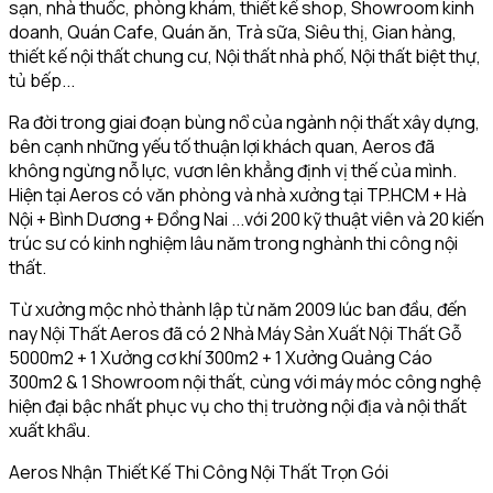
sạn, nhà thuốc, phòng khám, thiết kế shop, Showroom kinh
doanh, Quán Cafe, Quán ăn, Trà sữa, Siêu thị, Gian hàng,
thiết kế nội thất chung cư, Nội thất nhà phố, Nội thất biệt thự,
tủ bếp...
Ra đời trong giai đoạn bùng nổ của ngành nội thất xây dựng,
bên cạnh những yếu tố thuận lợi khách quan, Aeros đã
không ngừng nỗ lực, vươn lên khẳng định vị thế của mình.
Hiện tại Aeros có văn phòng và nhà xưởng tại TP.HCM + Hà
Nội + Bình Dương + Đồng Nai ...với 200 kỹ thuật viên và 20 kiến
trúc sư có kinh nghiệm lâu năm trong nghành thi công nội
thất.
Từ xưởng mộc nhỏ thành lập từ năm 2009 lúc ban đầu, đến
nay Nội Thất Aeros đã có 2 Nhà Máy Sản Xuất Nội Thất Gỗ
5000m2 + 1 Xưởng cơ khí 300m2 + 1 Xưởng Quảng Cáo
300m2 & 1 Showroom nội thất, cùng với máy móc công nghệ
hiện đại bậc nhất phục vụ cho thị trường nội địa và nội thất
xuất khẩu.
Aeros Nhận Thiết Kế Thi Công Nội Thất Trọn Gói