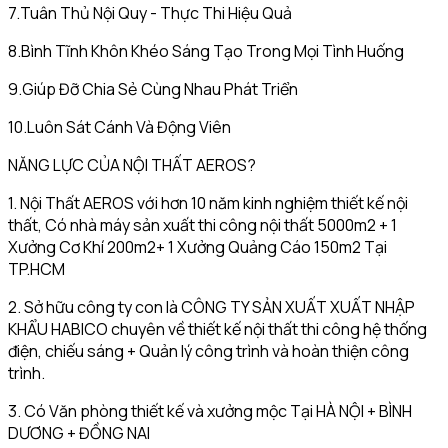
7.Tuân Thủ Nội Quy - Thực Thi Hiệu Quả
8.Bình Tĩnh Khôn Khéo Sáng Tạo Trong Mọi Tình Huống
9.Giúp Đỡ Chia Sẻ Cùng Nhau Phát Triển
10.Luôn Sát Cánh Và Động Viên
NĂNG LỰC CỦA NỘI THẤT AEROS?
1. Nội Thất AEROS với hơn 10 năm kinh nghiệm thiết kế nội
thất, Có nhà máy sản xuất thi công nội thất 5000m2 + 1
Xưởng Cơ Khí 200m2+ 1 Xưởng Quảng Cáo 150m2 Tại
TP.HCM
2. Sở hữu công ty con là CÔNG TY SẢN XUẤT XUẤT NHẬP
KHẨU HABICO chuyên về thiết kế nội thất thi công hệ thống
điện, chiếu sáng + Quản lý công trình và hoàn thiện công
trình.
3. Có Văn phòng thiết kế và xưởng mộc Tại HÀ NỘI + BÌNH
DƯƠNG + ĐỒNG NAI