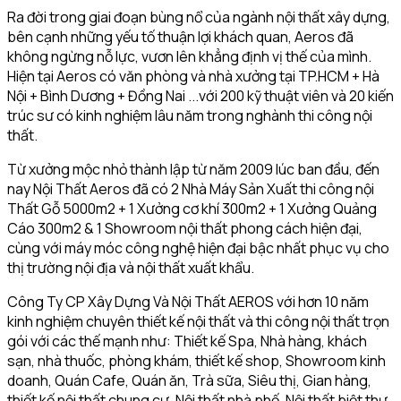
Ra đời trong giai đoạn bùng nổ của ngành nội thất xây dựng,
bên cạnh những yếu tố thuận lợi khách quan, Aeros đã
không ngừng nỗ lực, vươn lên khẳng định vị thế của mình.
Hiện tại Aeros có văn phòng và nhà xưởng tại TP.HCM + Hà
Nội + Bình Dương + Đồng Nai ...với 200 kỹ thuật viên và 20 kiến
trúc sư có kinh nghiệm lâu năm trong nghành thi công nội
thất.
Từ xưởng mộc nhỏ thành lập từ năm 2009 lúc ban đầu, đến
nay Nội Thất Aeros đã có 2 Nhà Máy Sản Xuất thi công nội
Thất Gỗ 5000m2 + 1 Xưởng cơ khí 300m2 + 1 Xưởng Quảng
Cáo 300m2 & 1 Showroom nội thất phong cách hiện đại,
cùng với máy móc công nghệ hiện đại bậc nhất phục vụ cho
thị trường nội địa và nội thất xuất khẩu.
Công Ty CP Xây Dựng Và Nội Thất AEROS với hơn 10 năm
kinh nghiệm chuyên thiết kế nội thất và thi công nội thất trọn
gói với các thế mạnh như: Thiết kế Spa, Nhà hàng, khách
sạn, nhà thuốc, phòng khám, thiết kế shop, Showroom kinh
doanh, Quán Cafe, Quán ăn, Trà sữa, Siêu thị, Gian hàng,
thiết kế nội thất chung cư, Nội thất nhà phố, Nội thất biệt thự,