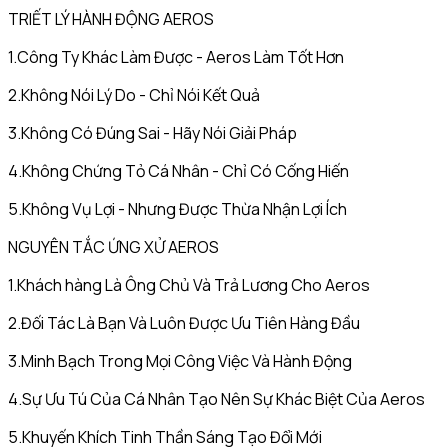
TRIẾT LÝ HÀNH ĐỘNG AEROS
1.Công Ty Khác Làm Được - Aeros Làm Tốt Hơn
2.Không Nói Lý Do - Chỉ Nói Kết Quả
3.Không Có Đúng Sai - Hãy Nói Giải Pháp
4.Không Chứng Tỏ Cá Nhân - Chỉ Có Cống Hiến
5.Không Vụ Lợi - Nhưng Được Thừa Nhận Lợi Ích
NGUYÊN TẮC ỨNG XỬ AEROS
1.Khách hàng Là Ông Chủ Và Trả Lương Cho Aeros
2.Đối Tác Là Bạn Và Luôn Được Ưu Tiên Hàng Đầu
3.Minh Bạch Trong Mọi Công Việc Và Hành Động
4.Sự Ưu Tú Của Cá Nhân Tạo Nên Sự Khác Biệt Của Aeros
5.Khuyến Khích Tinh Thần Sáng Tạo Đổi Mới