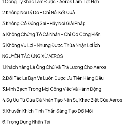
1.Công Ty Khác Làm Được - Aeros Làm Tốt Hơn
2.Không Nói Lý Do - Chỉ Nói Kết Quả
3.Không Có Đúng Sai - Hãy Nói Giải Pháp
4.Không Chứng Tỏ Cá Nhân - Chỉ Có Cống Hiến
5.Không Vụ Lợi - Nhưng Được Thừa Nhận Lợi Ích
NGUYÊN TẮC ỨNG XỬ AEROS
1.Khách hàng Là Ông Chủ Và Trả Lương Cho Aeros
2.Đối Tác Là Bạn Và Luôn Được Ưu Tiên Hàng Đầu
3.Minh Bạch Trong Mọi Công Việc Và Hành Động
4.Sự Ưu Tú Của Cá Nhân Tạo Nên Sự Khác Biệt Của Aeros
5.Khuyến Khích Tinh Thần Sáng Tạo Đổi Mới
6.Trọng Dụng Nhân Tài