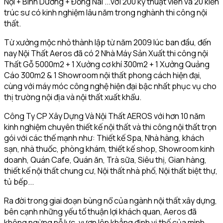
Nội + Bình Dương + Đồng Nai ...với 200 kỹ thuật viên và 20 kiến
trúc sư có kinh nghiệm lâu năm trong nghành thi công nội
thất.
Từ xưởng mộc nhỏ thành lập từ năm 2009 lúc ban đầu, đến
nay Nội Thất Aeros đã có 2 Nhà Máy Sản Xuất thi công nội
Thất Gỗ 5000m2 + 1 Xưởng cơ khí 300m2 + 1 Xưởng Quảng
Cáo 300m2 & 1 Showroom nội thất phong cách hiện đại,
cùng với máy móc công nghệ hiện đại bậc nhất phục vụ cho
thị trường nội địa và nội thất xuất khẩu.
Công Ty CP Xây Dựng Và Nội Thất AEROS với hơn 10 năm
kinh nghiệm chuyên thiết kế nội thất và thi công nội thất trọn
gói với các thế mạnh như: Thiết kế Spa, Nhà hàng, khách
sạn, nhà thuốc, phòng khám, thiết kế shop, Showroom kinh
doanh, Quán Cafe, Quán ăn, Trà sữa, Siêu thị, Gian hàng,
thiết kế nội thất chung cư, Nội thất nhà phố, Nội thất biệt thự,
tủ bếp...
Ra đời trong giai đoạn bùng nổ của ngành nội thất xây dựng,
bên cạnh những yếu tố thuận lợi khách quan, Aeros đã
không ngừng nỗ lực, vươn lên khẳng định vị thế của mình.