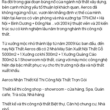
Ra đời trong giai đoạn bùng nổ của ngành nội thất xây dựng,
bên cạnh những yếu tố thuận lợi khách quan, Aeros đã
không ngừng nỗ lực, vươn lên khẳng định vị thế của mình.
Hiện tại Aeros có văn phòng và nhà xưởng tại TP.HCM + Hà
Nội + Bình Dương + Đồng Nai ...với 200 kỹ thuật viên và 20 kiến
trúc sư có kinh nghiệm lâu năm trong nghành thi công nội
thất.
Từ xưởng mộc nhỏ thành lập từ năm 2009 lúc ban đầu, đến
nay Nội Thất Aeros đã có 2 Nhà Máy Sản Xuất Nội Thất Gỗ
5000m2 + 1 Xưởng cơ khí 300m2 + 1 Xưởng Quảng Cáo
300m2 & 1 Showroom nội thất, cùng với máy móc công nghệ
hiện đại bậc nhất phục vụ cho thị trường nội địa và nội thất
xuất khẩu.
Aeros Nhận Thiết Kế Thi Công Nội Thất Trọn Gói
Thiết kế thi công shop - showroom - cửa hàng, Spa, Quán
cafe, Trà sữa, Nhà hàng
Thiết kế và thi công nội thất Biệt thự, Căn hộ chung cư, Nhà
phố