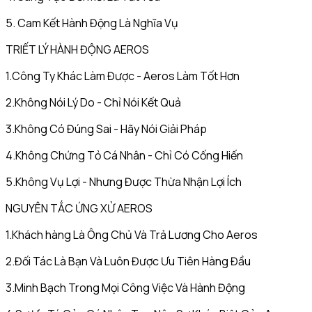
5. Cam Kết Hành Động Là Nghĩa Vụ
TRIẾT LÝ HÀNH ĐỘNG AEROS
1.Công Ty Khác Làm Được - Aeros Làm Tốt Hơn
2.Không Nói Lý Do - Chỉ Nói Kết Quả
3.Không Có Đúng Sai - Hãy Nói Giải Pháp
4.Không Chứng Tỏ Cá Nhân - Chỉ Có Cống Hiến
5.Không Vụ Lợi - Nhưng Được Thừa Nhận Lợi Ích
NGUYÊN TẮC ỨNG XỬ AEROS
1.Khách hàng Là Ông Chủ Và Trả Lương Cho Aeros
2.Đối Tác Là Bạn Và Luôn Được Ưu Tiên Hàng Đầu
3.Minh Bạch Trong Mọi Công Việc Và Hành Động