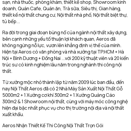
sạn, nhà thuốc, phòng khám, thiết kế shop, Showroom kinh
doanh, Quán Cafe, Quán ăn, Trà sữa, Siêu thị, Gian hàng,
thiết kế nội thất chung cư, Nội thất nhà phố, Nội thất biệt thự,
tủ bếp...
Ra đời trong giai đoạn bùng nổ của ngành nội thất xây dựng,
bên cạnh những yếu tố thuận lợi khách quan, Aeros đã
không ngừng nỗ lực, vươn lên khẳng định vị thế của mình.
Hiện tại Aeros có văn phòng và nhà xưởng tại TP.HCM + Hà
Nội + Bình Dương + Đồng Nai ...với 200 kỹ thuật viên và 20 kiến
trúc sư có kinh nghiệm lâu năm trong nghành thi công nội
thất.
Từ xưởng mộc nhỏ thành lập từ năm 2009 lúc ban đầu, đến
nay Nội Thất Aeros đã có 2 Nhà Máy Sản Xuất Nội Thất Gỗ
5000m2 + 1 Xưởng cơ khí 300m2 + 1 Xưởng Quảng Cáo
300m2 & 1 Showroom nội thất, cùng với máy móc công nghệ
hiện đại bậc nhất phục vụ cho thị trường nội địa và nội thất
xuất khẩu.
Aeros Nhận Thiết Kế Thi Công Nội Thất Trọn Gói