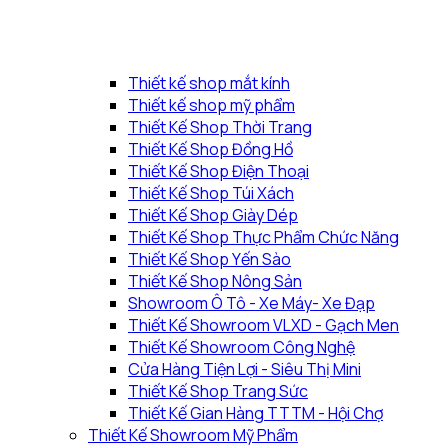
Thiết kế shop mắt kính
Thiết kế shop mỹ phẩm
Thiết Kế Shop Thời Trang
Thiết Kế Shop Đồng Hồ
Thiết Kế Shop Điện Thoại
Thiết Kế Shop Túi Xách
Thiết Kế Shop Giày Dép
Thiết Kế Shop Thực Phẩm Chức Năng
Thiết Kế Shop Yến Sào
Thiết Kế Shop Nông Sản
Showroom Ô Tô - Xe Máy- Xe Đạp
Thiết Kế Showroom VLXD - Gạch Men
Thiết Kế Showroom Công Nghệ
Cửa Hàng Tiện Lợi - Siêu Thị Mini
Thiết Kế Shop Trang Sức
Thiết Kế Gian Hàng TTTM - Hội Chợ
Thiết Kế Showroom Mỹ Phẩm