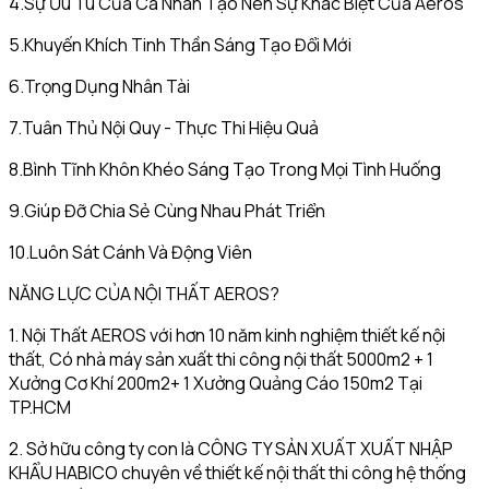
4.Sự Ưu Tú Của Cá Nhân Tạo Nên Sự Khác Biệt Của Aeros
5.Khuyến Khích Tinh Thần Sáng Tạo Đổi Mới
6.Trọng Dụng Nhân Tài
7.Tuân Thủ Nội Quy - Thực Thi Hiệu Quả
8.Bình Tĩnh Khôn Khéo Sáng Tạo Trong Mọi Tình Huống
9.Giúp Đỡ Chia Sẻ Cùng Nhau Phát Triển
10.Luôn Sát Cánh Và Động Viên
NĂNG LỰC CỦA NỘI THẤT AEROS?
1. Nội Thất AEROS với hơn 10 năm kinh nghiệm thiết kế nội
thất, Có nhà máy sản xuất thi công nội thất 5000m2 + 1
Xưởng Cơ Khí 200m2+ 1 Xưởng Quảng Cáo 150m2 Tại
TP.HCM
2. Sở hữu công ty con là CÔNG TY SẢN XUẤT XUẤT NHẬP
KHẨU HABICO chuyên về thiết kế nội thất thi công hệ thống