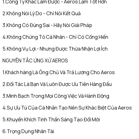
1.Công Ty Khác Làm Được - Aeros Làm Tốt Hơn
2.Không Nói Lý Do - Chỉ Nói Kết Quả
3.Không Có Đúng Sai - Hãy Nói Giải Pháp
4.Không Chứng Tỏ Cá Nhân - Chỉ Có Cống Hiến
5.Không Vụ Lợi - Nhưng Được Thừa Nhận Lợi Ích
NGUYÊN TẮC ỨNG XỬ AEROS
1.Khách hàng Là Ông Chủ Và Trả Lương Cho Aeros
2.Đối Tác Là Bạn Và Luôn Được Ưu Tiên Hàng Đầu
3.Minh Bạch Trong Mọi Công Việc Và Hành Động
4.Sự Ưu Tú Của Cá Nhân Tạo Nên Sự Khác Biệt Của Aeros
5.Khuyến Khích Tinh Thần Sáng Tạo Đổi Mới
6.Trọng Dụng Nhân Tài