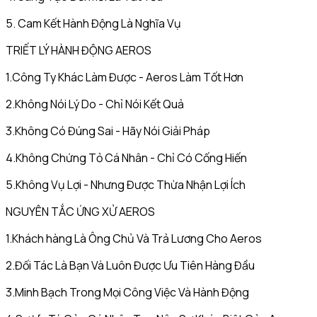
5. Cam Kết Hành Động Là Nghĩa Vụ
TRIẾT LÝ HÀNH ĐỘNG AEROS
1.Công Ty Khác Làm Được - Aeros Làm Tốt Hơn
2.Không Nói Lý Do - Chỉ Nói Kết Quả
3.Không Có Đúng Sai - Hãy Nói Giải Pháp
4.Không Chứng Tỏ Cá Nhân - Chỉ Có Cống Hiến
5.Không Vụ Lợi - Nhưng Được Thừa Nhận Lợi Ích
NGUYÊN TẮC ỨNG XỬ AEROS
1.Khách hàng Là Ông Chủ Và Trả Lương Cho Aeros
2.Đối Tác Là Bạn Và Luôn Được Ưu Tiên Hàng Đầu
3.Minh Bạch Trong Mọi Công Việc Và Hành Động