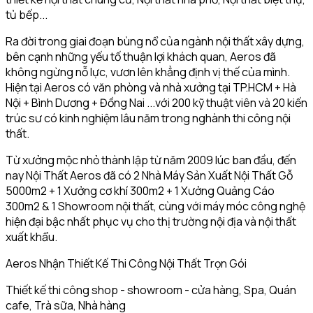
tủ bếp...
Ra đời trong giai đoạn bùng nổ của ngành nội thất xây dựng,
bên cạnh những yếu tố thuận lợi khách quan, Aeros đã
không ngừng nỗ lực, vươn lên khẳng định vị thế của mình.
Hiện tại Aeros có văn phòng và nhà xưởng tại TP.HCM + Hà
Nội + Bình Dương + Đồng Nai ...với 200 kỹ thuật viên và 20 kiến
trúc sư có kinh nghiệm lâu năm trong nghành thi công nội
thất.
Từ xưởng mộc nhỏ thành lập từ năm 2009 lúc ban đầu, đến
nay Nội Thất Aeros đã có 2 Nhà Máy Sản Xuất Nội Thất Gỗ
5000m2 + 1 Xưởng cơ khí 300m2 + 1 Xưởng Quảng Cáo
300m2 & 1 Showroom nội thất, cùng với máy móc công nghệ
hiện đại bậc nhất phục vụ cho thị trường nội địa và nội thất
xuất khẩu.
Aeros Nhận Thiết Kế Thi Công Nội Thất Trọn Gói
Thiết kế thi công shop - showroom - cửa hàng, Spa, Quán
cafe, Trà sữa, Nhà hàng