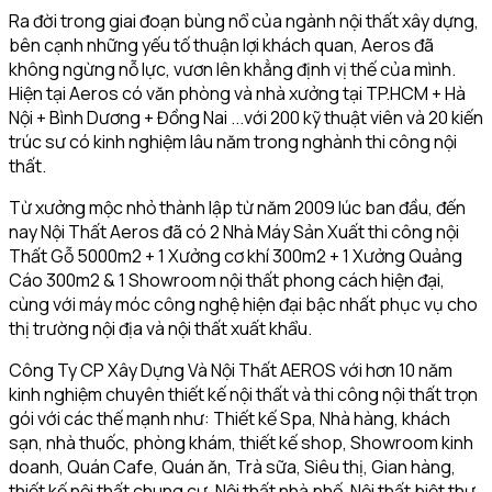
Ra đời trong giai đoạn bùng nổ của ngành nội thất xây dựng,
bên cạnh những yếu tố thuận lợi khách quan, Aeros đã
không ngừng nỗ lực, vươn lên khẳng định vị thế của mình.
Hiện tại Aeros có văn phòng và nhà xưởng tại TP.HCM + Hà
Nội + Bình Dương + Đồng Nai ...với 200 kỹ thuật viên và 20 kiến
trúc sư có kinh nghiệm lâu năm trong nghành thi công nội
thất.
Từ xưởng mộc nhỏ thành lập từ năm 2009 lúc ban đầu, đến
nay Nội Thất Aeros đã có 2 Nhà Máy Sản Xuất thi công nội
Thất Gỗ 5000m2 + 1 Xưởng cơ khí 300m2 + 1 Xưởng Quảng
Cáo 300m2 & 1 Showroom nội thất phong cách hiện đại,
cùng với máy móc công nghệ hiện đại bậc nhất phục vụ cho
thị trường nội địa và nội thất xuất khẩu.
Công Ty CP Xây Dựng Và Nội Thất AEROS với hơn 10 năm
kinh nghiệm chuyên thiết kế nội thất và thi công nội thất trọn
gói với các thế mạnh như: Thiết kế Spa, Nhà hàng, khách
sạn, nhà thuốc, phòng khám, thiết kế shop, Showroom kinh
doanh, Quán Cafe, Quán ăn, Trà sữa, Siêu thị, Gian hàng,
thiết kế nội thất chung cư, Nội thất nhà phố, Nội thất biệt thự,