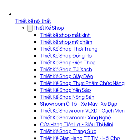
Thiết kế nội thất
Thiết Kế Shop
Thiết kế shop mắt kính
Thiết kế shop mỹ phẩm
Thiết Kế Shop Thời Trang
Thiết Kế Shop Đồng Hồ
Thiết Kế Shop Điện Thoại
Thiết Kế Shop Túi Xách
Thiết Kế Shop Giày Dép
Thiết Kế Shop Thực Phẩm Chức Năng
Thiết Kế Shop Yến Sào
Thiết Kế Shop Nông Sản
Showroom Ô Tô - Xe Máy- Xe Đạp
Thiết Kế Showroom VLXD - Gạch Men
Thiết Kế Showroom Công Nghệ
Cửa Hàng Tiện Lợi - Siêu Thị Mini
Thiết Kế Shop Trang Sức
Thiết Kế Gian Hàng TTTM - Hội Chợ