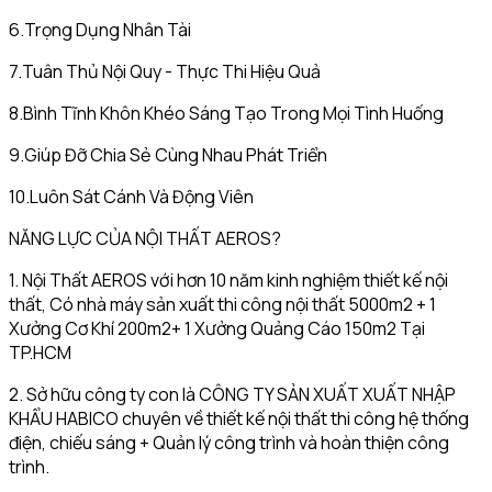
6.Trọng Dụng Nhân Tài
7.Tuân Thủ Nội Quy - Thực Thi Hiệu Quả
8.Bình Tĩnh Khôn Khéo Sáng Tạo Trong Mọi Tình Huống
9.Giúp Đỡ Chia Sẻ Cùng Nhau Phát Triển
10.Luôn Sát Cánh Và Động Viên
NĂNG LỰC CỦA NỘI THẤT AEROS?
1. Nội Thất AEROS với hơn 10 năm kinh nghiệm thiết kế nội
thất, Có nhà máy sản xuất thi công nội thất 5000m2 + 1
Xưởng Cơ Khí 200m2+ 1 Xưởng Quảng Cáo 150m2 Tại
TP.HCM
2. Sở hữu công ty con là CÔNG TY SẢN XUẤT XUẤT NHẬP
KHẨU HABICO chuyên về thiết kế nội thất thi công hệ thống
điện, chiếu sáng + Quản lý công trình và hoàn thiện công
trình.