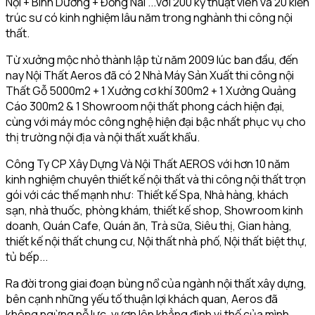
Nội + Bình Dương + Đồng Nai ...với 200 kỹ thuật viên và 20 kiến
trúc sư có kinh nghiệm lâu năm trong nghành thi công nội
thất.
Từ xưởng mộc nhỏ thành lập từ năm 2009 lúc ban đầu, đến
nay Nội Thất Aeros đã có 2 Nhà Máy Sản Xuất thi công nội
Thất Gỗ 5000m2 + 1 Xưởng cơ khí 300m2 + 1 Xưởng Quảng
Cáo 300m2 & 1 Showroom nội thất phong cách hiện đại,
cùng với máy móc công nghệ hiện đại bậc nhất phục vụ cho
thị trường nội địa và nội thất xuất khẩu.
Công Ty CP Xây Dựng Và Nội Thất AEROS với hơn 10 năm
kinh nghiệm chuyên thiết kế nội thất và thi công nội thất trọn
gói với các thế mạnh như: Thiết kế Spa, Nhà hàng, khách
sạn, nhà thuốc, phòng khám, thiết kế shop, Showroom kinh
doanh, Quán Cafe, Quán ăn, Trà sữa, Siêu thị, Gian hàng,
thiết kế nội thất chung cư, Nội thất nhà phố, Nội thất biệt thự,
tủ bếp...
Ra đời trong giai đoạn bùng nổ của ngành nội thất xây dựng,
bên cạnh những yếu tố thuận lợi khách quan, Aeros đã
không ngừng nỗ lực, vươn lên khẳng định vị thế của mình.