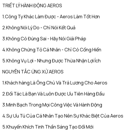
TRIẾT LÝ HÀNH ĐỘNG AEROS
1.Công Ty Khác Làm Được - Aeros Làm Tốt Hơn
2.Không Nói Lý Do - Chỉ Nói Kết Quả
3.Không Có Đúng Sai - Hãy Nói Giải Pháp
4.Không Chứng Tỏ Cá Nhân - Chỉ Có Cống Hiến
5.Không Vụ Lợi - Nhưng Được Thừa Nhận Lợi Ích
NGUYÊN TẮC ỨNG XỬ AEROS
1.Khách hàng Là Ông Chủ Và Trả Lương Cho Aeros
2.Đối Tác Là Bạn Và Luôn Được Ưu Tiên Hàng Đầu
3.Minh Bạch Trong Mọi Công Việc Và Hành Động
4.Sự Ưu Tú Của Cá Nhân Tạo Nên Sự Khác Biệt Của Aeros
5.Khuyến Khích Tinh Thần Sáng Tạo Đổi Mới