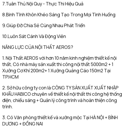
7.Tuân Thủ Nội Quy - Thực Thi Hiệu Quả
8.Bình Tĩnh Khôn Khéo Sáng Tạo Trong Mọi Tình Huống
9.Giúp Đỡ Chia Sẻ Cùng Nhau Phát Triển
10.Luôn Sát Cánh Và Động Viên
NĂNG LỰC CỦA NỘI THẤT AEROS?
1. Nội Thất AEROS với hơn 10 năm kinh nghiệm thiết kế nội
thất, Có nhà máy sản xuất thi công nội thất 5000m2 + 1
Xưởng Cơ Khí 200m2+ 1 Xưởng Quảng Cáo 150m2 Tại
TP.HCM
2. Sở hữu công ty con là CÔNG TY SẢN XUẤT XUẤT NHẬP
KHẨU HABICO chuyên về thiết kế nội thất thi công hệ thống
điện, chiếu sáng + Quản lý công trình và hoàn thiện công
trình.
3. Có Văn phòng thiết kế và xưởng mộc Tại HÀ NỘI + BÌNH
DƯƠNG + ĐỒNG NAI