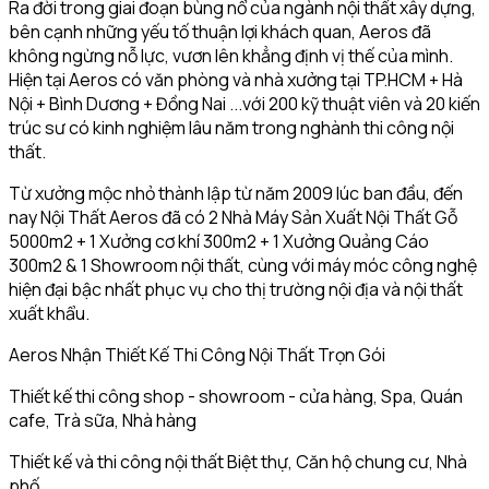
Ra đời trong giai đoạn bùng nổ của ngành nội thất xây dựng,
bên cạnh những yếu tố thuận lợi khách quan, Aeros đã
không ngừng nỗ lực, vươn lên khẳng định vị thế của mình.
Hiện tại Aeros có văn phòng và nhà xưởng tại TP.HCM + Hà
Nội + Bình Dương + Đồng Nai ...với 200 kỹ thuật viên và 20 kiến
trúc sư có kinh nghiệm lâu năm trong nghành thi công nội
thất.
Từ xưởng mộc nhỏ thành lập từ năm 2009 lúc ban đầu, đến
nay Nội Thất Aeros đã có 2 Nhà Máy Sản Xuất Nội Thất Gỗ
5000m2 + 1 Xưởng cơ khí 300m2 + 1 Xưởng Quảng Cáo
300m2 & 1 Showroom nội thất, cùng với máy móc công nghệ
hiện đại bậc nhất phục vụ cho thị trường nội địa và nội thất
xuất khẩu.
Aeros Nhận Thiết Kế Thi Công Nội Thất Trọn Gói
Thiết kế thi công shop - showroom - cửa hàng, Spa, Quán
cafe, Trà sữa, Nhà hàng
Thiết kế và thi công nội thất Biệt thự, Căn hộ chung cư, Nhà
phố