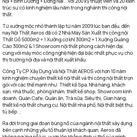
Nội + Bình Dương + Đồng Nai ...với 200 kỹ thuật viên và 20 kiến
trúc sư có kinh nghiệm lâu năm trong nghành thi công nội
thất.
Từ xưởng mộc nhỏ thành lập từ năm 2009 lúc ban đầu, đến
nay Nội Thất Aeros đã có 2 Nhà Máy Sản Xuất thi công nội
Thất Gỗ 5000m2 + 1 Xưởng cơ khí 300m2 + 1 Xưởng Quảng
Cáo 300m2 & 1 Showroom nội thất phong cách hiện đại,
cùng với máy móc công nghệ hiện đại bậc nhất phục vụ cho
thị trường nội địa và nội thất xuất khẩu.
Công Ty CP Xây Dựng Và Nội Thất AEROS với hơn 10 năm
kinh nghiệm chuyên thiết kế nội thất và thi công nội thất trọn
gói với các thế mạnh như: Thiết kế Spa, Nhà hàng, khách
sạn, nhà thuốc, phòng khám, thiết kế shop, Showroom kinh
doanh, Quán Cafe, Quán ăn, Trà sữa, Siêu thị, Gian hàng,
thiết kế nội thất chung cư, Nội thất nhà phố, Nội thất biệt thự,
tủ bếp...
Ra đời trong giai đoạn bùng nổ của ngành nội thất xây dựng,
bên cạnh những yếu tố thuận lợi khách quan, Aeros đã
không ngừng nỗ lực, vươn lên khẳng định vị thế của mình.