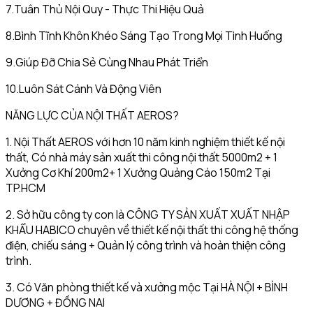
7.Tuân Thủ Nội Quy - Thực Thi Hiệu Quả
8.Bình Tĩnh Khôn Khéo Sáng Tạo Trong Mọi Tình Huống
9.Giúp Đỡ Chia Sẻ Cùng Nhau Phát Triển
10.Luôn Sát Cánh Và Động Viên
NĂNG LỰC CỦA NỘI THẤT AEROS?
1. Nội Thất AEROS với hơn 10 năm kinh nghiệm thiết kế nội
thất, Có nhà máy sản xuất thi công nội thất 5000m2 + 1
Xưởng Cơ Khí 200m2+ 1 Xưởng Quảng Cáo 150m2 Tại
TP.HCM
2. Sở hữu công ty con là CÔNG TY SẢN XUẤT XUẤT NHẬP
KHẨU HABICO chuyên về thiết kế nội thất thi công hệ thống
điện, chiếu sáng + Quản lý công trình và hoàn thiện công
trình.
3. Có Văn phòng thiết kế và xưởng mộc Tại HÀ NỘI + BÌNH
DƯƠNG + ĐỒNG NAI