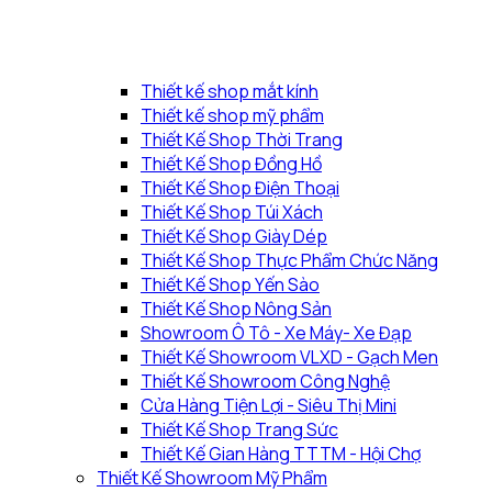
Thiết kế shop mắt kính
Thiết kế shop mỹ phẩm
Thiết Kế Shop Thời Trang
Thiết Kế Shop Đồng Hồ
Thiết Kế Shop Điện Thoại
Thiết Kế Shop Túi Xách
Thiết Kế Shop Giày Dép
Thiết Kế Shop Thực Phẩm Chức Năng
Thiết Kế Shop Yến Sào
Thiết Kế Shop Nông Sản
Showroom Ô Tô - Xe Máy- Xe Đạp
Thiết Kế Showroom VLXD - Gạch Men
Thiết Kế Showroom Công Nghệ
Cửa Hàng Tiện Lợi - Siêu Thị Mini
Thiết Kế Shop Trang Sức
Thiết Kế Gian Hàng TTTM - Hội Chợ
Thiết Kế Showroom Mỹ Phẩm