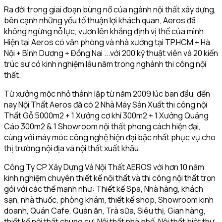
Ra đời trong giai đoạn bùng nổ của ngành nội thất xây dựng,
bên cạnh những yếu tố thuận lợi khách quan, Aeros đã
không ngừng nỗ lực, vươn lên khẳng định vị thế của mình.
Hiện tại Aeros có văn phòng và nhà xưởng tại TP.HCM + Hà
Nội + Bình Dương + Đồng Nai ...với 200 kỹ thuật viên và 20 kiến
trúc sư có kinh nghiệm lâu năm trong nghành thi công nội
thất.
Từ xưởng mộc nhỏ thành lập từ năm 2009 lúc ban đầu, đến
nay Nội Thất Aeros đã có 2 Nhà Máy Sản Xuất thi công nội
Thất Gỗ 5000m2 + 1 Xưởng cơ khí 300m2 + 1 Xưởng Quảng
Cáo 300m2 & 1 Showroom nội thất phong cách hiện đại,
cùng với máy móc công nghệ hiện đại bậc nhất phục vụ cho
thị trường nội địa và nội thất xuất khẩu.
Công Ty CP Xây Dựng Và Nội Thất AEROS với hơn 10 năm
kinh nghiệm chuyên thiết kế nội thất và thi công nội thất trọn
gói với các thế mạnh như: Thiết kế Spa, Nhà hàng, khách
sạn, nhà thuốc, phòng khám, thiết kế shop, Showroom kinh
doanh, Quán Cafe, Quán ăn, Trà sữa, Siêu thị, Gian hàng,
thiết kế nội thất chung cư, Nội thất nhà phố, Nội thất biệt thự,