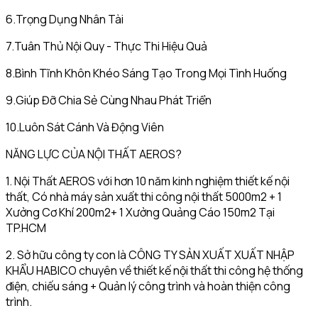
6.Trọng Dụng Nhân Tài
7.Tuân Thủ Nội Quy - Thực Thi Hiệu Quả
8.Bình Tĩnh Khôn Khéo Sáng Tạo Trong Mọi Tình Huống
9.Giúp Đỡ Chia Sẻ Cùng Nhau Phát Triển
10.Luôn Sát Cánh Và Động Viên
NĂNG LỰC CỦA NỘI THẤT AEROS?
1. Nội Thất AEROS với hơn 10 năm kinh nghiệm thiết kế nội
thất, Có nhà máy sản xuất thi công nội thất 5000m2 + 1
Xưởng Cơ Khí 200m2+ 1 Xưởng Quảng Cáo 150m2 Tại
TP.HCM
2. Sở hữu công ty con là CÔNG TY SẢN XUẤT XUẤT NHẬP
KHẨU HABICO chuyên về thiết kế nội thất thi công hệ thống
điện, chiếu sáng + Quản lý công trình và hoàn thiện công
trình.