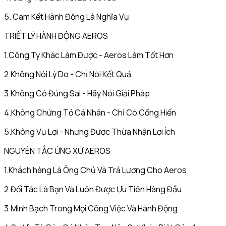
5. Cam Kết Hành Động Là Nghĩa Vụ
TRIẾT LÝ HÀNH ĐỘNG AEROS
1.Công Ty Khác Làm Được - Aeros Làm Tốt Hơn
2.Không Nói Lý Do - Chỉ Nói Kết Quả
3.Không Có Đúng Sai - Hãy Nói Giải Pháp
4.Không Chứng Tỏ Cá Nhân - Chỉ Có Cống Hiến
5.Không Vụ Lợi - Nhưng Được Thừa Nhận Lợi Ích
NGUYÊN TẮC ỨNG XỬ AEROS
1.Khách hàng Là Ông Chủ Và Trả Lương Cho Aeros
2.Đối Tác Là Bạn Và Luôn Được Ưu Tiên Hàng Đầu
3.Minh Bạch Trong Mọi Công Việc Và Hành Động