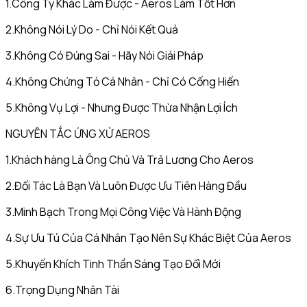
1.Công Ty Khác Làm Được - Aeros Làm Tốt Hơn
2.Không Nói Lý Do - Chỉ Nói Kết Quả
3.Không Có Đúng Sai - Hãy Nói Giải Pháp
4.Không Chứng Tỏ Cá Nhân - Chỉ Có Cống Hiến
5.Không Vụ Lợi - Nhưng Được Thừa Nhận Lợi Ích
NGUYÊN TẮC ỨNG XỬ AEROS
1.Khách hàng Là Ông Chủ Và Trả Lương Cho Aeros
2.Đối Tác Là Bạn Và Luôn Được Ưu Tiên Hàng Đầu
3.Minh Bạch Trong Mọi Công Việc Và Hành Động
4.Sự Ưu Tú Của Cá Nhân Tạo Nên Sự Khác Biệt Của Aeros
5.Khuyến Khích Tinh Thần Sáng Tạo Đổi Mới
6.Trọng Dụng Nhân Tài