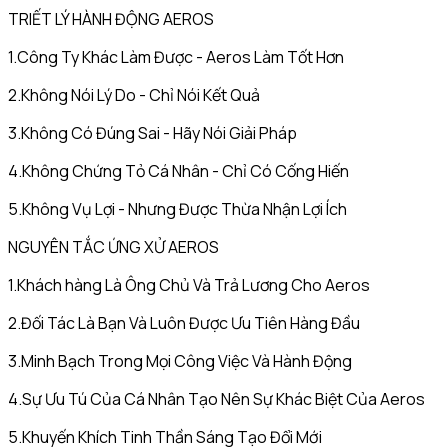
TRIẾT LÝ HÀNH ĐỘNG AEROS
1.Công Ty Khác Làm Được - Aeros Làm Tốt Hơn
2.Không Nói Lý Do - Chỉ Nói Kết Quả
3.Không Có Đúng Sai - Hãy Nói Giải Pháp
4.Không Chứng Tỏ Cá Nhân - Chỉ Có Cống Hiến
5.Không Vụ Lợi - Nhưng Được Thừa Nhận Lợi Ích
NGUYÊN TẮC ỨNG XỬ AEROS
1.Khách hàng Là Ông Chủ Và Trả Lương Cho Aeros
2.Đối Tác Là Bạn Và Luôn Được Ưu Tiên Hàng Đầu
3.Minh Bạch Trong Mọi Công Việc Và Hành Động
4.Sự Ưu Tú Của Cá Nhân Tạo Nên Sự Khác Biệt Của Aeros
5.Khuyến Khích Tinh Thần Sáng Tạo Đổi Mới