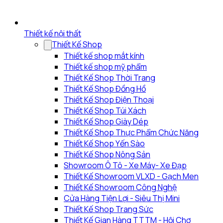
Thiết kế nội thất
Thiết Kế Shop
Thiết kế shop mắt kính
Thiết kế shop mỹ phẩm
Thiết Kế Shop Thời Trang
Thiết Kế Shop Đồng Hồ
Thiết Kế Shop Điện Thoại
Thiết Kế Shop Túi Xách
Thiết Kế Shop Giày Dép
Thiết Kế Shop Thực Phẩm Chức Năng
Thiết Kế Shop Yến Sào
Thiết Kế Shop Nông Sản
Showroom Ô Tô - Xe Máy- Xe Đạp
Thiết Kế Showroom VLXD - Gạch Men
Thiết Kế Showroom Công Nghệ
Cửa Hàng Tiện Lợi - Siêu Thị Mini
Thiết Kế Shop Trang Sức
Thiết Kế Gian Hàng TTTM - Hội Chợ