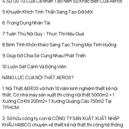
4.Sự Ưu Tú Của Cá Nhân Tạo Nên Sự Khác Biệt Của Aeros
5.Khuyến Khích Tinh Thần Sáng Tạo Đổi Mới
6.Trọng Dụng Nhân Tài
7.Tuân Thủ Nội Quy - Thực Thi Hiệu Quả
8.Bình Tĩnh Khôn Khéo Sáng Tạo Trong Mọi Tình Huống
9.Giúp Đỡ Chia Sẻ Cùng Nhau Phát Triển
10.Luôn Sát Cánh Và Động Viên
NĂNG LỰC CỦA NỘI THẤT AEROS?
1. Nội Thất AEROS với hơn 10 năm kinh nghiệm thiết kế nội
thất, Có nhà máy sản xuất thi công nội thất 5000m2 + 1
Xưởng Cơ Khí 200m2+ 1 Xưởng Quảng Cáo 150m2 Tại
TP.HCM
2. Sở hữu công ty con là CÔNG TY SẢN XUẤT XUẤT NHẬP
KHẨU HABICO chuyên về thiết kế nội thất thi công hệ thống