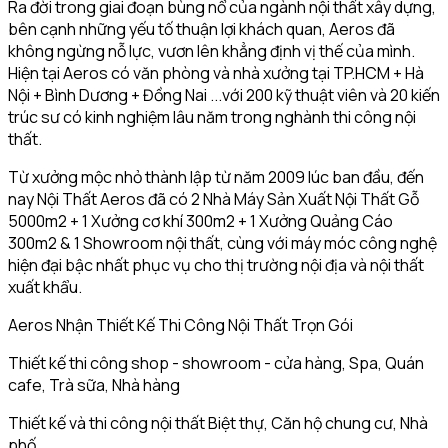
Ra đời trong giai đoạn bùng nổ của ngành nội thất xây dựng,
bên cạnh những yếu tố thuận lợi khách quan, Aeros đã
không ngừng nỗ lực, vươn lên khẳng định vị thế của mình.
Hiện tại Aeros có văn phòng và nhà xưởng tại TP.HCM + Hà
Nội + Bình Dương + Đồng Nai ...với 200 kỹ thuật viên và 20 kiến
trúc sư có kinh nghiệm lâu năm trong nghành thi công nội
thất.
Từ xưởng mộc nhỏ thành lập từ năm 2009 lúc ban đầu, đến
nay Nội Thất Aeros đã có 2 Nhà Máy Sản Xuất Nội Thất Gỗ
5000m2 + 1 Xưởng cơ khí 300m2 + 1 Xưởng Quảng Cáo
300m2 & 1 Showroom nội thất, cùng với máy móc công nghệ
hiện đại bậc nhất phục vụ cho thị trường nội địa và nội thất
xuất khẩu.
Aeros Nhận Thiết Kế Thi Công Nội Thất Trọn Gói
Thiết kế thi công shop - showroom - cửa hàng, Spa, Quán
cafe, Trà sữa, Nhà hàng
Thiết kế và thi công nội thất Biệt thự, Căn hộ chung cư, Nhà
phố