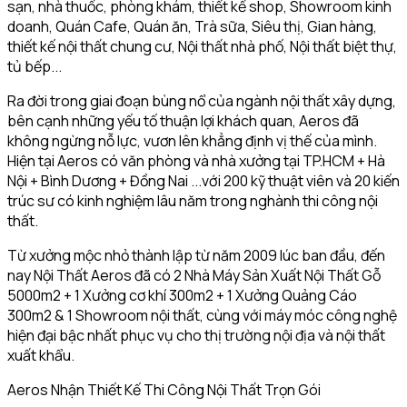
sạn, nhà thuốc, phòng khám, thiết kế shop, Showroom kinh
doanh, Quán Cafe, Quán ăn, Trà sữa, Siêu thị, Gian hàng,
thiết kế nội thất chung cư, Nội thất nhà phố, Nội thất biệt thự,
tủ bếp...
Ra đời trong giai đoạn bùng nổ của ngành nội thất xây dựng,
bên cạnh những yếu tố thuận lợi khách quan, Aeros đã
không ngừng nỗ lực, vươn lên khẳng định vị thế của mình.
Hiện tại Aeros có văn phòng và nhà xưởng tại TP.HCM + Hà
Nội + Bình Dương + Đồng Nai ...với 200 kỹ thuật viên và 20 kiến
trúc sư có kinh nghiệm lâu năm trong nghành thi công nội
thất.
Từ xưởng mộc nhỏ thành lập từ năm 2009 lúc ban đầu, đến
nay Nội Thất Aeros đã có 2 Nhà Máy Sản Xuất Nội Thất Gỗ
5000m2 + 1 Xưởng cơ khí 300m2 + 1 Xưởng Quảng Cáo
300m2 & 1 Showroom nội thất, cùng với máy móc công nghệ
hiện đại bậc nhất phục vụ cho thị trường nội địa và nội thất
xuất khẩu.
Aeros Nhận Thiết Kế Thi Công Nội Thất Trọn Gói