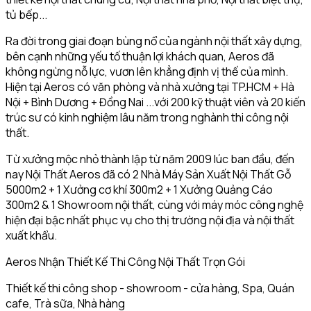
tủ bếp...
Ra đời trong giai đoạn bùng nổ của ngành nội thất xây dựng,
bên cạnh những yếu tố thuận lợi khách quan, Aeros đã
không ngừng nỗ lực, vươn lên khẳng định vị thế của mình.
Hiện tại Aeros có văn phòng và nhà xưởng tại TP.HCM + Hà
Nội + Bình Dương + Đồng Nai ...với 200 kỹ thuật viên và 20 kiến
trúc sư có kinh nghiệm lâu năm trong nghành thi công nội
thất.
Từ xưởng mộc nhỏ thành lập từ năm 2009 lúc ban đầu, đến
nay Nội Thất Aeros đã có 2 Nhà Máy Sản Xuất Nội Thất Gỗ
5000m2 + 1 Xưởng cơ khí 300m2 + 1 Xưởng Quảng Cáo
300m2 & 1 Showroom nội thất, cùng với máy móc công nghệ
hiện đại bậc nhất phục vụ cho thị trường nội địa và nội thất
xuất khẩu.
Aeros Nhận Thiết Kế Thi Công Nội Thất Trọn Gói
Thiết kế thi công shop - showroom - cửa hàng, Spa, Quán
cafe, Trà sữa, Nhà hàng